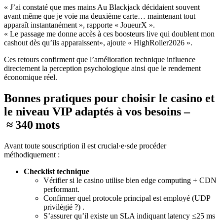
« J’ai constaté que mes mains Au Blackjack décidaient souvent
avant même que je voie ma deuxième carte… maintenant tout
apparaît instantanément », rapporte « JoueurX ».
« Le passage me donne accès à ces boosteurs live qui doublent mon
cashout dès qu’ils apparaissent», ajoute « HighRoller2026 ».
Ces retours confirment que l’amélioration technique influence
directement la perception psychologique ainsi que le rendement
économique réel.
Bonnes pratiques pour choisir le casino et
le niveau VIP adaptés à vos besoins –
≈ 340 mots
Avant toute souscription il est crucial·e·sde procéder
méthodiquement :
Checklist technique
Vérifier si le casino utilise bien edge computing + CDN
performant.
Confirmer quel protocole principal est employé (UDP
privilégié ?) .
S’assurer qu’il existe un SLA indiquant latency ≤25 ms