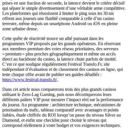
prises en une fraction de seconde, la latence devient le critère décisif
qui sépare le simple divertissement d’une véritable arme compétitive.
Les plateformes qui réussissent à limiter le ping sous les 30 ms
offrent aux joueurs une fluidité comparable à celle d’un casino
terrestre, même depuis un smartphone Android ou iOS en pleine
zone urbaine dense.
Cette quête de réactivité trouve un allié puissant dans les
programmes VIP proposés par les grands opérateurs. En réservant
aux membres premium des voies réseau prioritaires, des serveurs
« premium » plus proches géographiquement et même un accès
direct au backbone du casino, la latence chute parfois de moitié.
C’est ce que souligne régulièrement Festival Transfo.Fr, site
indépendant d’évaluation et de classement des casinos en ligne, qui
teste chaque offre avant de publier ses guides détaillés :
https://www.festival-transfo.fr/
.
Dans cet article nous comparerons trois des plus grands casinos
utilisant le Zero‑Lag Gaming, puis nous décortiquerons leurs
différents paliers VIP pour mesurer l’impact réel sur la performance
du joueur. Au programme : architecture technique, mécanismes de
priorisation du trafic, tableau comparatif avec avantages et points
faibles, étude chiffrée du ROI lorsqu’on passe du niveau Silver au
Diamond, et enfin une checklist pour choisir le niveau qui
correspond réellement à votre budget et vos exigences techniques.