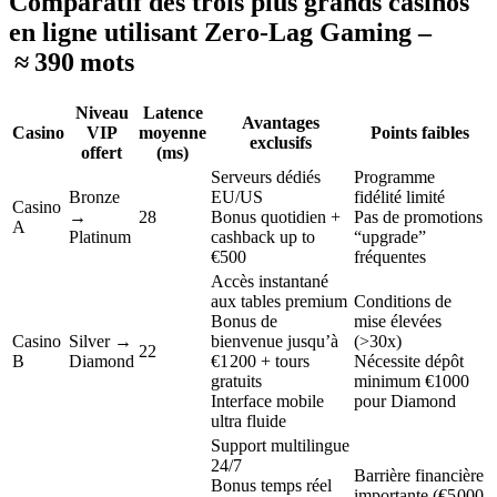
Comparatif des trois plus grands casinos
en ligne utilisant Zero‑Lag Gaming –
≈ 390 mots
Niveau
Latence
Avantages
Casino
VIP
moyenne
Points faibles
exclusifs
offert
(ms)
Serveurs dédiés
Programme
Bronze
EU/US
fidélité limité
Casino
→
28
Bonus quotidien +
Pas de promotions
A
Platinum
cashback up to
“upgrade”
€500
fréquentes
Accès instantané
aux tables premium
Conditions de
Bonus de
mise élevées
Casino
Silver →
bienvenue jusqu’à
(>30x)
22
B
Diamond
€1 200 + tours
Nécessite dépôt
gratuits
minimum €1000
Interface mobile
pour Diamond
ultra fluide
Support multilingue
24/7
Barrière financière
Bonus temps réel
importante (€5 000