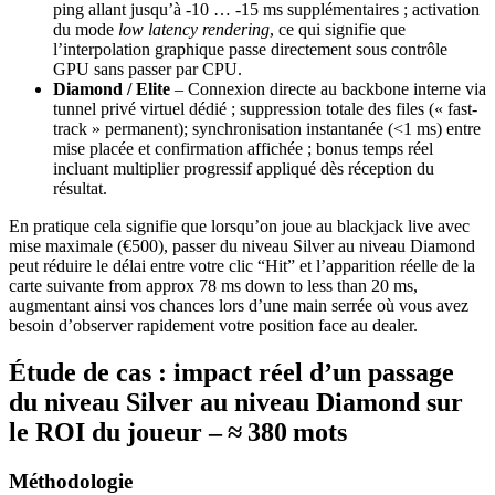
ping allant jusqu’à ‑10 … ‑15 ms supplémentaires ; activation
du mode
low latency rendering
, ce qui signifie que
l’interpolation graphique passe directement sous contrôle
GPU sans passer par CPU.
Diamond / Elite
– Connexion directe au backbone interne via
tunnel privé virtuel dédié ; suppression totale des files («​ fast‐
track » permanent); synchronisation instantanée (<1 ms) entre
mise placée et confirmation affichée ; bonus temps réel
incluant multiplier progressif appliqué dès réception du
résultat.
En pratique cela signifie que lorsqu’on joue au blackjack live avec
mise maximale (€500), passer du niveau Silver au niveau Diamond
peut réduire le délai entre votre clic “Hit” et l’apparition réelle de la
carte suivante from approx 78 ms down to less than 20 ms,
augmentant ainsi vos chances lors d’une main serrée où vous avez
besoin d’observer rapidement votre position face au dealer.
Étude de cas : impact réel d’un passage
du niveau Silver au niveau Diamond sur
le ROI du joueur – ≈ 380 mots
Méthodologie