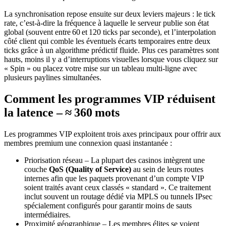
La synchronisation repose ensuite sur deux leviers majeurs : le tick
rate, c’est‑à‑dire la fréquence à laquelle le serveur publie son état
global (souvent entre 60 et 120 ticks par seconde), et l’interpolation
côté client qui comble les éventuels écarts temporaires entre deux
ticks grâce à un algorithme prédictif fluide. Plus ces paramètres sont
hauts, moins il y a d’interruptions visuelles lorsque vous cliquez sur
« Spin » ou placez votre mise sur un tableau multi‑ligne avec
plusieurs paylines simultanées.
Comment les programmes VIP réduisent
la latence – ≈ 360 mots
Les programmes VIP exploitent trois axes principaux pour offrir aux
membres premium une connexion quasi instantanée :
Priorisation réseau – La plupart des casinos intègrent une
couche
QoS (Quality of Service)
au sein de leurs routes
internes afin que les paquets provenant d’un compte VIP
soient traités avant ceux classés « standard ». Ce traitement
inclut souvent un routage dédié via MPLS ou tunnels IPsec
spécialement configurés pour garantir moins de sauts
intermédiaires.
Proximité géographique – Les membres élites se voient