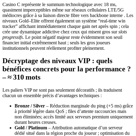
Casino C représente le summum technologique avec 18 ms,
quasiment imperceptibles même sur réseaux cellulaires LTE/5G
médiocres grâce à sa liaison directe fibre vers backbone interne . Les
niveaux Gold–Elite offrent également un système “real‑time win
tracker” affichant immédiatement chaque gain net après spin ; cela
crée une dynamique addictive chez ceux qui misent gros sur
slots
progressifs
. Le point négatif majeur reste évidemment son seuil
financier initial extrêmement haut ; seuls les gros joueurs
institutionnels peuvent réellement profiter pleinement.
Décryptage des niveaux VIP : quels
bénéfices concrets pour la performance ?
– ≈ 310 mots
Les paliers VIP ne sont pas seulement décoratifs ; ils traduisent
chacun un ensemble précis d’avantages techniques :
Bronze / Silver
– Réduction marginale du ping (+5 ms) grâce
à priorité légère dans QoS ; files d’attente raccourcies mais
non éliminées; accès limité aux serveurs premium uniquement
durant heures creuses.
Gold / Platinum
– Attribution automatique d’un serveur
dédié situé dans la région proche du joueur ; optimisation du