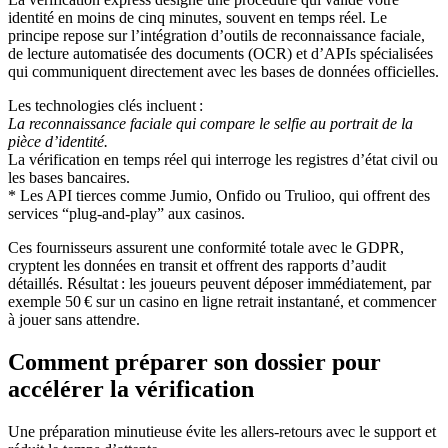
identité en moins de cinq minutes, souvent en temps réel. Le
principe repose sur l’intégration d’outils de reconnaissance faciale,
de lecture automatisée des documents (OCR) et d’APIs spécialisées
qui communiquent directement avec les bases de données officielles.
Les technologies clés incluent :
La reconnaissance faciale qui compare le selfie au portrait de la
pièce d’identité.
La vérification en temps réel qui interroge les registres d’état civil ou
les bases bancaires.
* Les API tierces comme Jumio, Onfido ou Trulioo, qui offrent des
services “plug‑and‑play” aux casinos.
Ces fournisseurs assurent une conformité totale avec le GDPR,
cryptent les données en transit et offrent des rapports d’audit
détaillés. Résultat : les joueurs peuvent déposer immédiatement, par
exemple 50 € sur un casino en ligne retrait instantané, et commencer
à jouer sans attendre.
Comment préparer son dossier pour
accélérer la vérification
Une préparation minutieuse évite les allers‑retours avec le support et