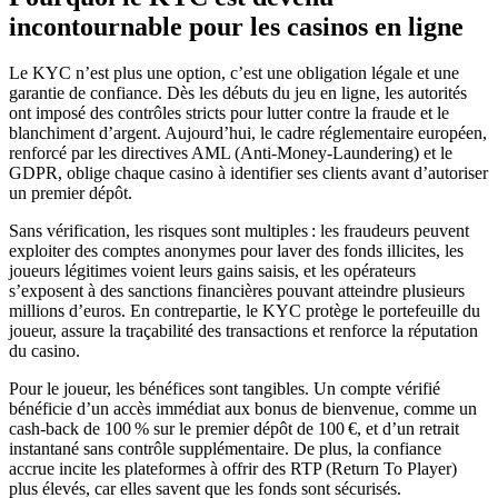
incontournable pour les casinos en ligne
Le KYC n’est plus une option, c’est une obligation légale et une
garantie de confiance. Dès les débuts du jeu en ligne, les autorités
ont imposé des contrôles stricts pour lutter contre la fraude et le
blanchiment d’argent. Aujourd’hui, le cadre réglementaire européen,
renforcé par les directives AML (Anti‑Money‑Laundering) et le
GDPR, oblige chaque casino à identifier ses clients avant d’autoriser
un premier dépôt.
Sans vérification, les risques sont multiples : les fraudeurs peuvent
exploiter des comptes anonymes pour laver des fonds illicites, les
joueurs légitimes voient leurs gains saisis, et les opérateurs
s’exposent à des sanctions financières pouvant atteindre plusieurs
millions d’euros. En contrepartie, le KYC protège le portefeuille du
joueur, assure la traçabilité des transactions et renforce la réputation
du casino.
Pour le joueur, les bénéfices sont tangibles. Un compte vérifié
bénéficie d’un accès immédiat aux bonus de bienvenue, comme un
cash‑back de 100 % sur le premier dépôt de 100 €, et d’un retrait
instantané sans contrôle supplémentaire. De plus, la confiance
accrue incite les plateformes à offrir des RTP (Return To Player)
plus élevés, car elles savent que les fonds sont sécurisés.