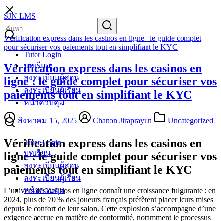
Skip
SJN LMS
to
Search
Search
content
for:
Vérification express dans les casinos en ligne : le guide complet
pour sécuriser vos paiements tout en simplifiant le KYC
Tutor Login
บทเรียน
Vérification express dans les casinos en
ลงทะเบียนผู้สอน
ligne : le guide complet pour sécuriser vos
ลงทะเบียนผู้เรียน
paiements tout en simplifiant le KYC
หน้าควบคุม
สิงหาคม 15, 2025
Chanon Jiraprayun
Uncategorized
Vérification express dans les casinos en
Tutor Login
บทเรียน
ligne : le guide complet pour sécuriser vos
ลงทะเบียนผู้สอน
paiements tout en simplifiant le KYC
ลงทะเบียนผู้เรียน
หน้าควบคุม
L’univers des casinos en ligne connaît une croissance fulgurante : en
2024, plus de 70 % des joueurs français préfèrent placer leurs mises
depuis le confort de leur salon. Cette explosion s’accompagne d’une
exigence accrue en matière de conformité, notamment le processus