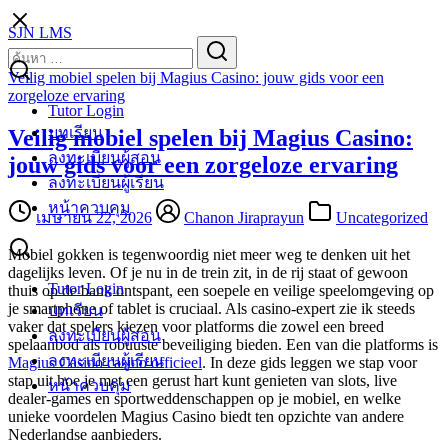
Skip
SJN LMS
to
Search
Search
content
for:
Veilig mobiel spelen bij Magius Casino: jouw gids voor een
zorgeloze ervaring
Tutor Login
บทเรียน
Veilig mobiel spelen bij Magius Casino:
ลงทะเบียนผู้สอน
jouw gids voor een zorgeloze ervaring
ลงทะเบียนผู้เรียน
หน้าควบคุม
เมษายน 22, 2026
Chanon Jiraprayun
Uncategorized
Mobiel gokken is tegenwoordig niet meer weg te denken uit het
dagelijks leven. Of je nu in de trein zit, in de rij staat of gewoon
Tutor Login
thuis op de bank ontspant, een soepele en veilige speelomgeving op
je smartphone of tablet is cruciaal. Als casino‑expert zie ik steeds
บทเรียน
vaker dat spelers kiezen voor platforms die zowel een breed
ลงทะเบียนผู้สอน
spelaanbod als robuuste beveiliging bieden. Een van die platforms is
ลงทะเบียนผู้เรียน
Magius Casino casino officieel
. In deze gids leggen we stap voor
stap uit hoe je met een gerust hart kunt genieten van slots, live
หน้าควบคุม
dealer‑games en sportweddenschappen op je mobiel, en welke
unieke voordelen Magius Casino biedt ten opzichte van andere
Nederlandse aanbieders.