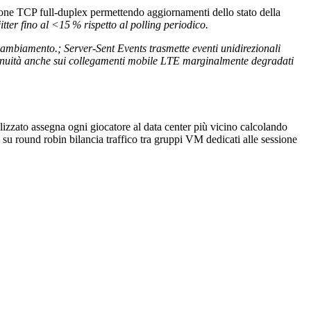
ssione TCP full‑duplex permettendo aggiornamenti dello stato della
ter fino al <15 % rispetto al polling periodico.
ambiamento.; Server‑Sent Events trasmette eventi uni­direzionali
inuità anche sui collegamenti mobile LTE marginalmente degradati
alizzato assegna ogni giocatore al data center più vicino calcolando
 su round robin bilancia traffico tra gruppi VM dedicati alle sessione