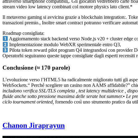
attraverso smartphone compatibili,. Gli giocatori vedrebbero carte floa
stream video low latency combinati col motore physics lato client.*
Il metaverso gaming si avvicina grazie a blockchain integration:. Token
transazioni premio., Inoltre smart contract potranno verificare automa
Roadmap consigliata:
Aggiornamento stack backend verso Node.js v20 + cluster edge c
Implementazione modulo WebXR sperimentale entro Q3,
Pilota token reward pilot program Q4 integrandosi con provider DeF
Operator​hi seguiranno queste tappe consigliate dagli esperti recensit
Conclusione (≈ 170 parole)
L’evoluzione verso l’HTML5 ha radicalmente migliorato tutti gli aspetti
WebSockets.“ Perché scegliere un casino non AAMS affidabile?” chi
includono verifica SSL/TLS completa , test latency multidevice , dispo
fluide anche sotto pressione massima delle serate hot summer.• Le pr
ciclo tournament oriented,
fornendo così uno strumento pratico da utili
Chanon Jiraprayun