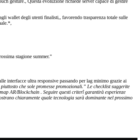
touch gesture., Questa evoluzione richiede server capace di gestire
 wallet degli utenti finalisti,, favorendo trasparenza totale sulle
ale.*,
 prossima stagione summer.”
alle interfacce ultra responsive passando per lag minimo grazie ai
piuttosto che sole promesse promozionali.” Le checklist suggerite
admap AR/Blockchain . Seguire questi criterî garantirà esperienze
 mostrano chiaramente quale tecnologia sarà dominante nel prossimo