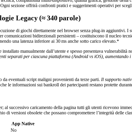
 tecnica, compatibilità multi‑dispositivo, qualità grafica, gestione della 
à. Ogni sezione offrirà confronti pratici e suggerimenti operativi per scegli
ogie Legacy (≈ 340 parole)
zione di giochi direttamente nel browser senza plug‑in aggiuntivi. I
 comunicazioni bidirezionali persistenti – costituiscono il nucleo tecni
nendo una latenza inferiore ai 30 ms anche sotto carico elevato.*
installato manualmente dall’utente e spesso presentava vulnerabilità no
enti separati per ciascuna piattaforma (Android vs iOS), aumentando i
 da eventuali script maligni provenienti da terze parti.
Il supporto nativo
che le informazioni sui bankroll dei partecipanti restano protette durante
al successivo caricamento della pagina tutti gli utenti ricevono immed
io di versioni obsolete che possano compromettere l’integrità delle clas
App Native
No