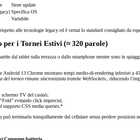
ne
Store update
gacy)
Specifica OS
Variabile
rispetto alle tecnologie legacy ed è ormai lo standard consigliato da espe
 per i Tornei Estivi (≈ 320 parole)
partite dal tablet sulla terrazza o dallo smartphone mentre sono in spiagg
 e Android 13 Chrome mostrano tempi medio‑di‑rendering inferiori a 45
ca del torneo rimane sincronizzata tramite WebSockets.
, riducendo l’imp
lo schermo TV del casinò;
“Fold” evitando click imprecisi;
 al supporto CSS media queries.*
p può terminarla tranquillamente dal cellulare senza perdere posizioni ne
s)
Consumo batteria