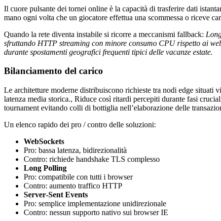
Il cuore pulsante dei tornei online è la capacità di trasferire dati is
mano ogni volta che un giocatore effettua una scommessa o riceve car
Quando la rete diventa instabile si ricorre a meccanismi fallback:
Long 
sfruttando HTTP streaming con minore consumo CPU rispetto ai webso
durante spostamenti geografici frequenti tipici delle vacanze estate.
Bilanciamento del carico
Le architetture moderne distribuiscono richieste tra nodi edge situati 
latenza media storica., Riduce così ritardi percepiti durante fasi cruc
tournament evitando colli di bottiglia nell’elaborazione delle transazion
Un elenco rapido dei pro / contro delle soluzioni:
WebSockets
Pro: bassa latenza, bidirezionalità
Contro: richiede handshake TLS complesso
Long Polling
Pro: compatibile con tutti i browser
Contro: aumento traffico HTTP
Server‐Sent Events
Pro: semplice implementazione uni­direzionale
Contro: nessun supporto nativo sui browser IE