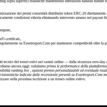
ting sopra superfici real­istiche mantenendo interazioni naturali tramite 
izzazione dei premi consentirà distribuire token ERC‑20 direttamente agli
ticamente condizioni vittoria eliminando intervento umano nel payout fin
ompute,
i certificati.,
i regolarmente su Essetresport.Com per mantenere competitività oltre la
 tecnici dei tornei estivi nei casinò online — dalla sicurezza zero‑day 
ediamo ancora oggi:
valutiamo prima le performance della piattaforma 
nibilità ranking live , opzioni premio personalizzabili ed eventuale ro
evisionistiche indicate dalle recensionie presenti su Essetresport.Com
zzare nella prossima iscrizione a un torneo online estivo.