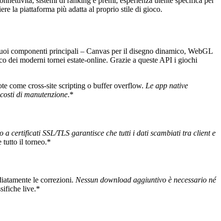
connettività, sistemi di ranking e premi, esperienza utente specifica per
ere la piattaforma più adatta al proprio stile di gioco.
 suoi componenti principali – Canvas per il disegno dinamico, WebGL
co dei moderni tornei estate‑online. Grazie a queste API i giochi
te come cross‑site scripting o buffer overflow.
Le app native
 costi di manutenzione
.*
 a certificati SSL/TLS garantisce che tutti i dati scambiati tra client e
 tutto il torneo.*
iatamente le correzioni.
Nessun download aggiuntivo è necessario né
sifiche live.*