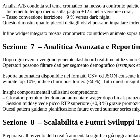
Analisi A/B condotta sul tema cromatico ha messo a confronto palette
– Incremento tempo medio sulla pagina +12 s nella versione coral;
– Tasso conversione iscrizione +9 % versus dark night;
Questo dimostra quanto piccoli dettagli visivi possano impattare fort
Infine widget integrato mostra cronometro countdown animato sopra ta
Sezione 7 – Analitica Avanzata e Reportin
Dopo ogni evento vengono generate dashboard real-time utilizzando Ca
Operatori possono filtrare dati per segmento demografico (
esempio
: e
Esporta automatica disponibile nei formatti CSV ed JSON consente int
winrate top‐10%, indice churn post torneo (<4 %). Tutti questi insight 
Insight comportamentali utilissimi comprendono:
– Giocatori premium tendono ad aumentare wager dopo break pranzo
– Session midday vede picco RTP superiore (+0,8 %) grazie promozion
Questi pattern guidano pianificazione future eventi summer series m
Sezione 8 – Scalabilità e Futuri Sviluppi 
Prepararsi all’avvento della realtà aumentata significa già oggi abili