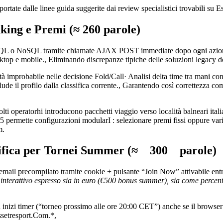
upportate dalle linee guida suggerite dai review specialistici trovabili su 
nking e Premi (≈ 260 parole)
QL o NoSQL tramite chiamate AJAX POST immediate dopo ogni azione dec
ktop e mobile., Eliminando discrepanze tipiche delle soluzioni legacy 
cità improbabile nelle decisione Fold/Call· Analisi delta time tra mani 
lude il profilo dalla classifica corrente., Garantendo così correttezza 
lti operator​hi introducono pacchetti viaggio verso località balneari ita
5 permette configurazioni modularI : selezionare premi fissi oppure var
m.
ifica per Tornei Summer (≈ 300 parole)
email precompilato tramite cookie + pulsante “Join Now” attivabile entr
r interattivo espresso sia in euro (€500 bonus summer), sia come percen
rca inizi timer (“torneo prossimo alle ore 20:00 CET”) anche se il brows
Essetresport.Com.*,