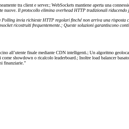
tantaneamente tra client e server.; WebSockets mantiene aperta una conne
te nuove.
Il protocollo elimina overhead HTTP tradizionali riducendo jit
Polling invia richieste HTTP regolari finché non arriva una risposta c
cket ricostruiti frequentemente.; Queste soluzioni garantiscono cont
vicino all’utente finale mediante CDN intelligenti.; Un algoritmo geoloc
iali come showdown o ricalcolo leaderboard.; Inoltre load balancer basato
i finanziarie.”