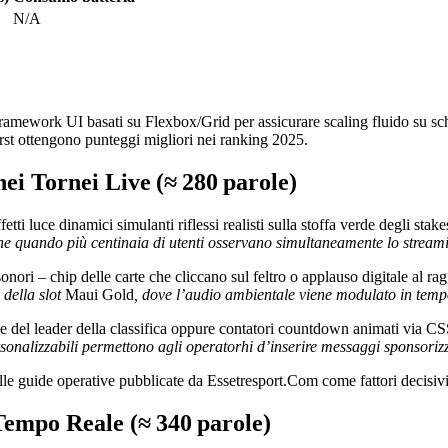
N/A
amework UI basati su Flexbox/Grid per assicurare scaling fluido su sch
st ottengono punteggi migliori nei ranking 2025.
ei Tornei Live (≈ 280 parole)
i luce dinamici simulanti riflessi realisti sulla stoffa verde degli stake
e quando più centinaia di utenti osservano simultaneamente lo streamin
nori – chip delle carte che cliccano sul feltro o applauso digitale al ra
della slot
Maui Gold
, dove l’audio ambientale viene modulato in tempo 
del leader della classifica oppure contatori countdown animati via CSS
rsonalizzabili permettono agli operator​hi d’inserire messaggi sponsorizza
le guide operative pubblicate da Essetresport.Com come fattori decisivi 
 Tempo Reale (≈ 340 parole)