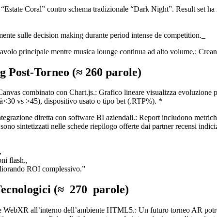
 “Estate Coral” contro schema tradizionale “Dark Night”. Result set ha 
emente sulle decision making durante period intense de competition._
volo principale mentre musica lounge continua ad alto volume,: Creando
g Post‑Torneo (≈ 260 parole)
nvas combinato con Chart.js.: Grafico lineare visualizza evoluzione pu
tà<30 vs >45), dispositivo usato o tipo bet (.RTP%). *
egrazione diretta con software BI aziendali.: Report includono metriche
sono sintetizzati nelle schede riepilogo offerte dai partner recensi indi
,
i flash.,
igliorando ROI complessivo.”
Tecnologici (≈ 270 parole)
tare WebXR all’interno dell’ambiente HTML5.: Un futuro torneo AR potrebb