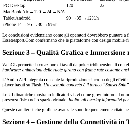
PC Desktop
120
22
MacBook Air →120 →24 →N/A
Tablet Android
90 →35 →12%/h
iPhone 14 →95 →30 →9%/h
Le conclusioni evidenziano come gli operatori dovrebbero puntare a fr
Essetresport.Com confermano che le piattaforme con design mobile‑fir
Sezione 3 – Qualità Grafica e Immersione n
WebGL permette la creazione di tavoli da poker tridimensionali con effett
hardware: animazioni delle ruote girano con frame rate costante anch
L’Audio API integrata consente la riproduzione sincrona degli effetti so
player basati su Flash.
Un esempio concreto è il torneo “Sunset Spin” 
Le UI dinamiche mostrano indicatori visivi come glow intorno al nome 
presenza fisica nello spazio virtuale
. Inoltre gli overlay informativi pe
Queste caratteristiche grafiche avanzate sono frequentemente citate nel
Sezione 4 – Gestione della Connettività in