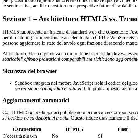
Nei prossimi otto capitoli analizzeremo criteri chiave quali architettura
le serate estive, analitica post‑torneo e prospettive future di scalabilit
Sezione 1 – Architettura HTML5 vs. Tecnol
HTML5 rappresenta un insieme di standard web che consentono l’esecu
per il rendering tridimensionale accelerato dalla GPU e WebSockets per
possono aggiornare lo stato del tavolo ogni frazione di secondo mante
Al contrario, Flash dipendeva da un runtime esterno che doveva essere 
scaricabili offrono prestazioni comparabili ma richiedono aggiornam
Sicurezza del browser
Sandbox integrata nel motore JavaScript isola il codice del gioco
server siano crittografati end‑to‑end.
In pratica questo significa 
Aggiornamenti automatici
Con HTML5 gli sviluppatori pubblicano una nuova versione sul server; 
su desktop né su dispositivi mobili.
Questo riduce drasticamente il risch
Caratteristica
HTML5
Flash
Necessità plug‑in
No
Sì