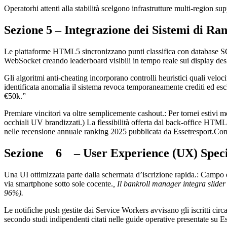
Operator​hi attenti alla stabilità scelgono infrastrutture multi‐region s
Sezione 5 – Integrazione dei Sistemi di Ra
Le piattaforme HTML5 sincronizzano punti classifica con database S
WebSocket creando leaderboard visibili in tempo reale sui display des
Gli algoritmi anti‑cheating incorporano controlli heuristici quali velo
identificata anomalia il sistema revoca temporaneamente crediti ed esc
€50k.”
Premiare vincitori va oltre semplicemente cashout.: Per tornei estivi mo
occhiali UV brandizzati.) La flessibilità offerta dal back‑office HTML
nelle recensione annuale ranking 2025 pubblicata da Essetresport.Co
Sezione 6 – User Experience (UX) Spec
Una UI ottimizzata parte dalla schermata d’iscrizione rapida.: Campo 
via smartphone sotto sole cocente.
, Il bankroll manager integra slide
96%).
Le notifiche push gestite dai Service Workers avvisano gli iscritti ci
secondo studi indipendenti citati nelle guide operative presentate su 