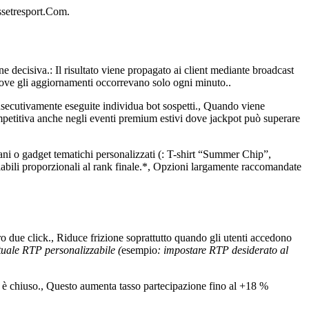
Essetresport.Com.
isiva.: Il risultato viene propagato ai client mediante broadcast
dove gli aggiornamenti occorrevano solo ogni minuto..
consecutivamente eseguite individua bot sospetti., Quando viene
competitiva anche negli eventi premium estivi dove jackpot può superare
liani o gadget tematichi personalizzati (: T-shirt “Summer Chip”,
iabili proporzionali al rank finale.*, Opzioni largamente raccomandate
o due click., Riduce frizione soprattutto quando gli utenti accedono
tuale RTP personalizzabile (
esempio
: impostare RTP desiderato al
er è chiuso., Questo aumenta tasso partecipazione fino al +18 %