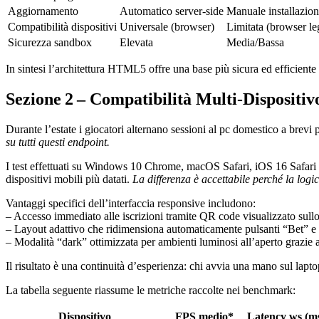
Aggiornamento
Automatico server‑side
Manuale installazio
Compatibilità dispositivi
Universale (browser)
Limitata (browser le
Sicurezza sandbox
Elevata
Media/Bassa
In sintesi l’architettura HTML5 offre una base più sicura ed efficiente 
Sezione 2 – Compatibilità Multi‑Dispositivo
Durante l’estate i giocatori alternano sessioni al pc domestico a brevi 
su tutti questi endpoint.
I test effettuati su Windows 10 Chrome, macOS Safari, iOS 16 Safari
dispositivi mobili più datati.
La differenza è accettabile perché la logi
Vantaggi specifici dell’interfaccia responsive includono:
– Accesso immediato alle iscrizioni tramite QR code visualizzato sul
– Layout adattivo che ridimensiona automaticamente pulsanti “Bet” e 
– Modalità “dark” ottimizzata per ambienti luminosi all’aperto grazie
Il risultato è una continuità d’esperienza: chi avvia una mano sul lapto
La tabella seguente riassume le metriche raccolte nei benchmark:
Dispositivo
FPS medio*
Latency ws (m