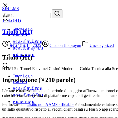
Skip
SJN LMS
to
Search
Search
content
for:
Titolo (H1)
Tutor Login
Titolo (H1)
บทเรียน
ลงทะเบียนผู้สอน
สิงหาคม 15, 2025
Chanon Jiraprayun
Uncategorized
ลงทะเบียนผู้เรียน
หน้าควบคุม
Titolo (H1)
HTML5 e Tornei Estivi nei Casinò Moderni – Guida Tecnica alla Scel
Tutor Login
Introduzione (≈ 210 parole)
บทเรียน
ลงทะเบียนผู้สอน
L’estate è tradizionalmente il periodo di maggior affluenza nei tornei o
ลงทะเบียนผู้เรียน
coincide con la necessità di piattaforme capaci di gestire simultaneament
หน้าควบคุม
Per trovare un
casino non AAMS affidabile
è fondamentale valutare si
un salto qualitativo rispetto ai vecchi client basati su Flash o app scari