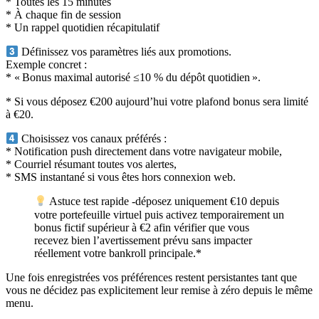
* Toutes les 15 minutes
* À chaque fin de session
* Un rappel quotidien récapitulatif
Définissez vos paramètres liés aux promotions.
Exemple concret :
* « Bonus maximal autorisé ≤10 % du dépôt quotidien ».
* Si vous déposez €200 aujourd’hui votre plafond bonus sera limité
à €20.
Choisissez vos canaux préférés :
* Notification push directement dans votre navigateur mobile,
* Courriel résumant toutes vos alertes,
* SMS instantané si vous êtes hors connexion web.
Astuce test rapide ‑​déposez uniquement €10 depuis
votre portefeuille virtuel puis activez temporairement un
bonus fictif supérieur à €2 afin vérifier que vous
recevez bien l’avertissement prévu sans impacter
réellement votre bankroll principale.*
Une fois enregistrées vos préférences restent persistantes tant que
vous ne décidez pas explicitement leur remise à zéro depuis le même
menu.