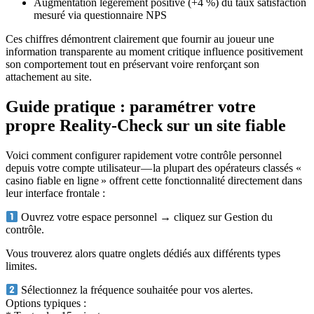
Augmentation légèrement positive (+​4 %) du taux satisfaction
mesuré via questionnaire NPS
Ces chiffres démontrent clairement que fournir au joueur une
information transparente au moment critique influence positivement
son comportement tout en préservant voire renforçant son
attachement au site.
Guide pratique : paramétrer votre
propre Reality‑Check sur un site fiable
Voici comment configurer rapidement votre contrôle personnel
depuis votre compte utilisateur — la plupart des opérateurs classés «
casino fiable en ligne » offrent cette fonctionnalité directement dans
leur interface frontale :
Ouvrez votre espace personnel → cliquez sur Gestion du
contrôle.
Vous trouverez alors quatre onglets dédiés aux différents types
limites.
Sélectionnez la fréquence souhaitée pour vos alertes.
Options typiques :