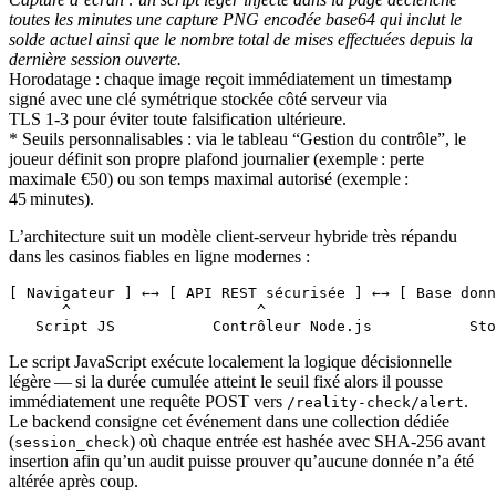
toutes les minutes une capture PNG encodée base64 qui inclut le
solde actuel ainsi que le nombre total de mises effectuées depuis la
dernière session ouverte.
Horodatage : chaque image reçoit immédiatement un timestamp
signé avec une clé symétrique stockée côté serveur via
TLS 1‑3 pour éviter toute falsification ultérieure.
* Seuils personnalisables : via le tableau “Gestion du contrôle”, le
joueur définit son propre plafond journalier (exemple : perte
maximale €50) ou son temps maximal autorisé (exemple :
45 minutes).
L’architecture suit un modèle client‑serveur hybride très répandu
dans les casinos fiables en ligne modernes :
[ Navigateur ] ←→ [ API REST sécurisée ] ←→ [ Base donn
      ^                     ^                          
Le script JavaScript exécute localement la logique décisionnelle
légère — si la durée cumulée atteint le seuil fixé alors il pousse
immédiatement une requête POST vers
.
/reality-check/alert
Le backend consigne cet événement dans une collection dédiée
(
) où chaque entrée est hashée avec SHA‑256 avant
session_check
insertion afin qu’un audit puisse prouver qu’aucune donnée n’a été
altérée après coup.