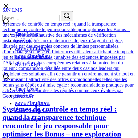
Skip
SJN LMS
to
Search
Search
content
for:
Systèmes de contrôle en temps réel : quand la transparence
technique rencontre le jeu responsable pour optimiser les Bonus –
Tutor Login
une exploration exhaustive des mécanismes de vérification
instantanée intégrés aux plateformes de jeux d’argent en ligne,
บทเรียน
illustrée par des exemples concrets de limites personnalisées,
ลงทะเบียนผู้สอน
d’horodatage sécurisé et d’interfaces utilisateur affichant le temps de
ลงทะเบียนผู้เรียน
jeu et les gains accumulés ; analyse des exigences imposées par
l’ANJ et les directives européennes relatives à la protection du
หน้าควบคุม
joueur ; comparaison détaillée entre deux casinos leaders qui
déploient ces solutions afin de garantir un environnement sûr tout en
maximisant l’attractivité des offres promotionnelles telles que les
bonus sans dépôt ou à mise égale ; recommandations pratiques pour
Tutor Login
activer ces outils sur des sites réputés comme ceux évalués par
บทเรียน
Georgesstore.Fr
ลงทะเบียนผู้สอน
Systèmes de contrôle en temps réel :
ลงทะเบียนผู้เรียน
quand la transparence technique
หน้าควบคุม
rencontre le jeu responsable pour
optimiser les Bonus – une exploration