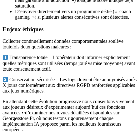
mais garantie anti‐addiction ») lorsque le score indique déjà
saturation,
D’envoyer directement vers un programme dédié (« coach
gaming ») si plusieurs alertes consécutives sont détectées.
Enjeux éthiques
Collecter continuellement données comportementales soulève
toutefois deux questions majeures :
Transparence totale – L’opérateur doit informer explicitement
quelles métriques sont utilisées (temps joué vs mise moyenne) avant
toute consentement actif.
Conservation sécurisée – Les logs doivent être anonymisés après
X jours conformément aux directives RGPD renforcées applicables
aux jeux numériques.
En attendant cette évolution progressive nous conseillons vivement
aux joueurs désireux d’expérimenter aujourd’hui ces fonctions
avancées •·d’examiner nos revues détaillées disponibles sur
Georgesstore.Fr, où nous testons rigoureusement chaque
implémentation IA proposée parmi les meilleurs fournisseurs
européens.