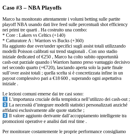
Caso #3 – NBA Playoffs
Marco ha monitorato attentamente i volumi betting sulle partite
playoff NBA usando dati live feed sulle percentuali shot efficiency
nei primi tre quarti . Ha costruito una combo:
* Core : Lakers vs Celtics (+140)
* Catturatore A : Warriors vs Bucks (+360)
Ha aggiunto due over/under specifici sugli assist totali utilizzando
modelli Poisson calibrati sui trend stagionali . Con uno stadio
iniziale de­di­cated of €250 , Marco ha colto subito opportunità
cash‑out parziale quando i Warriors hanno preso vantaggio decisivo
nel secondo quarto (+€720), lasciando aperta solo la parte finale
sull’over assist totali ; quella scelta si è concretizzata infine in un
payout complessivo pari a €18 600 , superando ogni aspettativa
iniziale .
Le lezioni comuni emerse dai tre casi sono:
L’importanza cruciale della tempistica nell’utilizzo dei cash‑out ;
La necessità d’integrare modelli statistici personalizzati anziché
affidarsi esclusivamente alle quote statiche ;
Il valore aggiunto derivante dall’accoppiamento intelligente tra
promozioni operative e analisi dati real time .
Per monitorare costantemente le proprie performance consigliamo