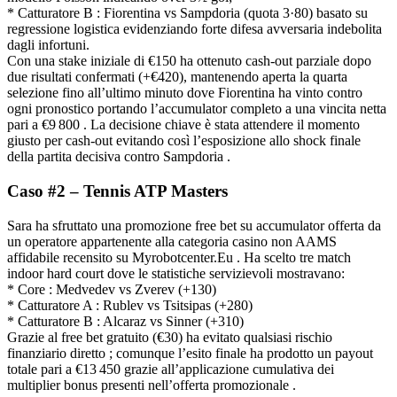
* Catturatore B : Fiorentina vs Sampdoria (quota 3·80) basato su
regressione logistica evidenziando forte difesa avversaria indebolita
dagli infortuni.
Con una stake iniziale di €150 ha ottenuto cash‑out parziale dopo
due risultati confermati (+€420), mantenendo aperta la quarta
selezione fino all’ultimo minuto dove Fiorentina ha vinto contro
ogni pronostico portando l’accumulator completo a una vincita netta
pari a €9 800 . La decisione chiave è stata attendere il momento
giusto per cash‑out evitando così l’esposizione allo shock final­e
della partita decisiva contro Sampdoria .
Caso #2 – Tennis ATP Masters
Sara ha sfruttato una promozione free bet su accumulator offerta da
un operatore appartenente alla categoria casino non AAMS
affidabile recensito su Myrobotcenter.Eu . Ha scelto tre match
indoor hard court dove le statistiche servizievoli mostravano:
* Core : Medvedev vs Zverev (+130)
* Catturatore A : Rublev vs Tsitsipas (+280)
* Catturatore B : Alcaraz vs Sinner (+310)
Grazie al free bet gratuito (€30) ha evitato qualsiasi rischio
finanziario diretto ; comunque l’esito finale ha prodotto un payout
totale pari a €13 450 grazie all’applicazione cumulativa dei
multiplier bonus presenti nell’offerta promozionale .