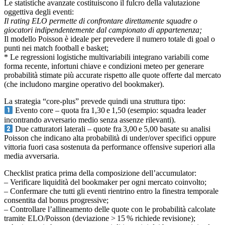
Le statistiche avanzate costituiscono il fulcro della valutazione
oggettiva degli eventi:
Il rating ELO permette di confrontare direttamente squadre o
giocatori indipendentemente dal campionato di appartenenza;
Il modello Poisson è ideale per prevedere il numero totale di goal o
punti nei match football e basket;
* Le regressioni logistiche multivariabili integrano variabili come
forma recente, infortuni chiave e condizioni meteo per generare
probabilità stimate più accurate rispetto alle quote offerte dal mercato
(che includono margine operativo del bookmaker).
La strategia “core‑plus” prevede quindi una struttura tipo:
Evento core – quota fra 1,30 e 1,50 (esempio: squadra leader
incontrando avversario medio senza assenze rilevanti).
Due catturatori laterali – quote fra 3,00 e 5,00 basate su analisi
Poisson che indicano alta probabilità di under/over specifici oppure
vittoria fuori casa sostenuta da performance offensive superiori alla
media avversaria.
Checklist pratica prima della composizione dell’accumulator:
– Verificare liquidità del bookmaker per ogni mercato coinvolto;
– Confermare che tutti gli eventi rientrino entro la finestra temporale
consentita dal bonus progressive;
– Controllare l’allineamento delle quote con le probabilità calcolate
tramite ELO/Poisson (deviazione > 15 % richiede revisione);