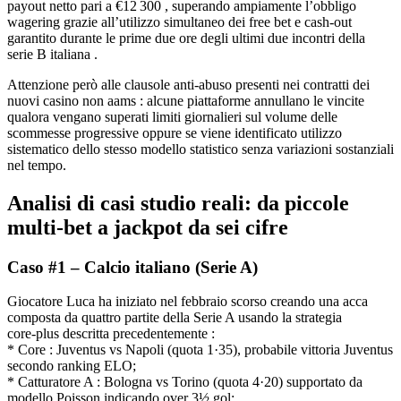
payout netto pari a €12 300 , superando ampiamente l’obbligo
wagering grazie all’utilizzo simultaneo dei free bet e cash‑out
garantito durante le prime due ore degli ultimi due incontri della
serie B italiana .
Attenzione però alle clausole anti‐abuso presenti nei contratti dei
nuovi casino non aams : alcune piattaforme annullano le vincite
qualora vengano superati limiti giornalieri sul volume delle
scommesse progressive oppure se viene identificato utilizzo
sistematico dello stesso modello statistico senza variazioni sostanziali
nel tempo.
Analisi di casi studio reali: da piccole
multi‑bet a jackpot da sei cifre
Caso #1 – Calcio italiano (Serie A)
Giocatore Luca ha iniziato nel febbraio scorso creando una acca
composta da quattro partite della Serie A usando la strategia
core‑plus descritta precedentemente :
* Core : Juventus vs Napoli (quota 1·35), probabile vittoria Juventus
secondo ranking ELO;
* Catturatore A : Bologna vs Torino (quota 4·20) supportato da
modello Poisson indicando over 3½ gol;