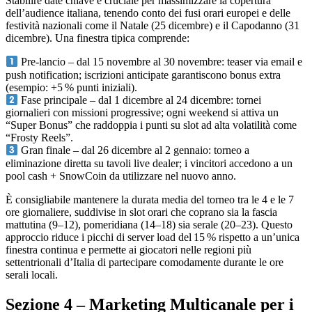
Stabilire date chiave è cruciale per massimizzare la copertura
dell’audience italiana, tenendo conto dei fusi orari europei e delle
festività nazionali come il Natale (25 dicembre) e il Capodanno (31
dicembre). Una finestra tipica comprende:
Pre‑lancio – dal 15 novembre al 30 novembre: teaser via email e
push notification; iscrizioni anticipate garantiscono bonus extra
(esempio: +5 % punti iniziali).
Fase principale – dal 1 dicembre al 24 dicembre: tornei
giornalieri con missioni progressive; ogni weekend si attiva un
“Super Bonus” che raddoppia i punti su slot ad alta volatilità come
“Frosty Reels”.
Gran finale – dal 26 dicembre al 2 gennaio: torneo a
eliminazione diretta su tavoli live dealer; i vincitori accedono a un
pool cash + SnowCoin da utilizzare nel nuovo anno.
È consigliabile mantenere la durata media del torneo tra le 4 e le 7
ore giornaliere, suddivise in slot orari che coprano sia la fascia
mattutina (9–12), pomeridiana (14–18) sia serale (20–23). Questo
approccio riduce i picchi di server load del 15 % rispetto a un’unica
finestra continua e permette ai giocatori nelle regioni più
settentrionali d’Italia di partecipare comodamente durante le ore
serali locali.
Sezione 4 – Marketing Multicanale per i