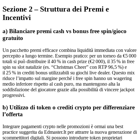
Sezione 2 – Struttura dei Premi e
Incentivi
a) Bilanciare premi cash vs bonus free spin/gioco
gratuito
Un pacchetto premi efficace combina liquidità immediata con valore
percepito a lungo termine. Esempio pratico: per un torneo da €5 000
totali si può distribuire il 40 % in cash prize (€2 000), il 35 % in free
spin su slot natalizie (es. “Christmas Cheer” con RTP 96,5 %) e
il 25 % in crediti bonus utilizzabili su giochi live dealer. Questo mix
riduce l’impatto sul margine perché i free spin hanno un wagering
medio inferiore rispetto al cash puro, ma mantengono alta la
soddisfazione del giocatore grazie alla possibilità di vincere jackpot
progressivi.
b) Utilizzo di token o crediti crypto per differenziare
l’offerta
Integrare pagamenti crypto nelle promozioni è ormai una best
practice suggerita da Edmaster.It per attrarre la nuova generazione di
scommettitori digitali. Si possono introdurre token proprietari