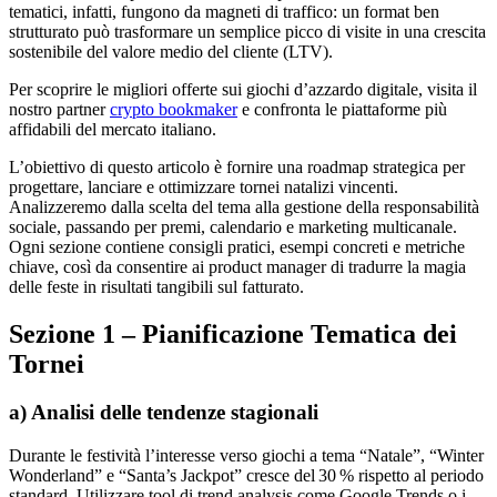
tematici, infatti, fungono da magneti di traffico: un format ben
strutturato può trasformare un semplice picco di visite in una crescita
sostenibile del valore medio del cliente (LTV).
Per scoprire le migliori offerte sui giochi d’azzardo digitale, visita il
nostro partner
crypto bookmaker
e confronta le piattaforme più
affidabili del mercato italiano.
L’obiettivo di questo articolo è fornire una roadmap strategica per
progettare, lanciare e ottimizzare tornei natalizi vincenti.
Analizzeremo dalla scelta del tema alla gestione della responsabilità
sociale, passando per premi, calendario e marketing multicanale.
Ogni sezione contiene consigli pratici, esempi concreti e metriche
chiave, così da consentire ai product manager di tradurre la magia
delle feste in risultati tangibili sul fatturato.
Sezione 1 – Pianificazione Tematica dei
Tornei
a) Analisi delle tendenze stagionali
Durante le festività l’interesse verso giochi a tema “Natale”, “Winter
Wonderland” e “Santa’s Jackpot” cresce del 30 % rispetto al periodo
standard. Utilizzare tool di trend analysis come Google Trends o i