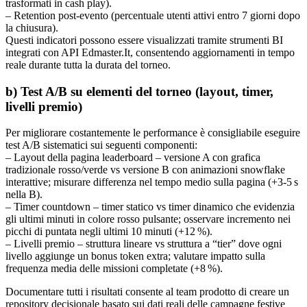
trasformati in cash play).
– Retention post‑evento (percentuale utenti attivi entro 7 giorni dopo
la chiusura).
Questi indicatori possono essere visualizzati tramite strumenti BI
integrati con API Edmaster.It, consentendo aggiornamenti in tempo
reale durante tutta la durata del torneo.
b) Test A/B su elementi del torneo (layout, timer,
livelli premio)
Per migliorare costantemente le performance è consigliabile eseguire
test A/B sistematici sui seguenti componenti:
– Layout della pagina leaderboard – versione A con grafica
tradizionale rosso/verde vs versione B con animazioni snowflake
interattive; misurare differenza nel tempo medio sulla pagina (+3‑5 s
nella B).
– Timer countdown – timer statico vs timer dinamico che evidenzia
gli ultimi minuti in colore rosso pulsante; osservare incremento nei
picchi di puntata negli ultimi 10 minuti (+12 %).
– Livelli premio – struttura lineare vs struttura a “tier” dove ogni
livello aggiunge un bonus token extra; valutare impatto sulla
frequenza media delle missioni completate (+8 %).
Documentare tutti i risultati consente al team prodotto di creare un
repository decisionale basato sui dati reali delle campagne festive