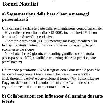
Tornei Natalizi
a) Segmentazione della base clienti e messaggi
personalizzati
Una campagna efficace parte dalla segmentazione comportamentale:
– High rollers (deposito medio > €1 000): invio di inviti VIP con
bonus cash + SnowCoin esclusivo.
– Giocatori occasionali (< €100 mensili): messaggi focalizzati su
free spin gratuiti e tutorial live su come usare i token crypto per
scommesse più sicure.
– Nuovi utenti (<30 giorni): onboarding gamificato con tutorial
passo‑passo su RTP, volatilità e wagering richiesto per riscattare
premi natalizi.
Utilizzando piattaforme CRM integrate con Edmaster.It è possibile
tracciare l’engagement tramite metriche come open rate (%),
click‑through rate (%) e conversione al torneo (%). Personalizzare
l’oggetto dell’email includendo termini come “scommesse con
crypto” aumenta il tasso di apertura del 7‑9 %.
b) Collaborazioni con influencer del gaming durante
le feste