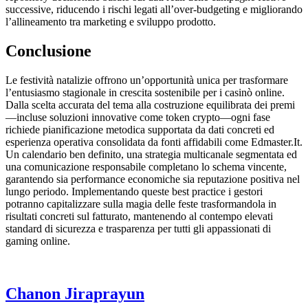
successive, riducendo i rischi legati all’over‑budgeting e migliorando
l’allineamento tra marketing e sviluppo prodotto.
Conclusione
Le festività natalizie offrono un’opportunità unica per trasformare
l’entusiasmo stagionale in crescita sostenibile per i casinò online.
Dalla scelta accurata del tema alla costruzione equilibrata dei premi
—incluse soluzioni innovative come token crypto—ogni fase
richiede pianificazione metodica supportata da dati concreti ed
esperienza operativa consolidata da fonti affidabili come Edmaster.It.
Un calendario ben definito, una strategia multicanale segmentata ed
una comunicazione responsabile completano lo schema vincente,
garantendo sia performance economiche sia reputazione positiva nel
lungo periodo. Implementando queste best practice i gestori
potranno capitalizzare sulla magia delle feste trasformandola in
risultati concreti sul fatturato, mantenendo al contempo elevati
standard di sicurezza e trasparenza per tutti gli appassionati di
gaming online.
Chanon Jiraprayun