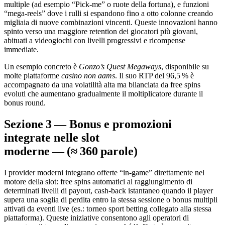
multiple (ad esempio “Pick‑me” o ruote della fortuna), e funzioni
“mega‑reels” dove i rulli si espandono fino a otto colonne creando
migliaia di nuove combinazioni vincenti. Queste innovazioni hanno
spinto verso una maggiore retention dei giocatori più giovani,
abituati a videogiochi con livelli progressivi e ricompense
immediate.
Un esempio concreto è
Gonzo’s Quest Megaways
, disponibile su
molte piattaforme
casino non aams
. Il suo RTP del 96,5 % è
accompagnato da una volatilità alta ma bilanciata da free spins
evoluti che aumentano gradualmente il moltiplicatore durante il
bonus round.
Sezione 3 — Bonus e promozioni
integrate nelle slot
moderne — (≈ 360 parole)
I provider moderni integrano offerte “in‑game” direttamente nel
motore della slot: free spins automatici al raggiungimento di
determinati livelli di payout, cash‑back istantaneo quando il player
supera una soglia di perdita entro la stessa sessione o bonus multipli
attivati da eventi live (es.: torneo sport betting collegato alla stessa
piattaforma). Queste iniziative consentono agli operatori di