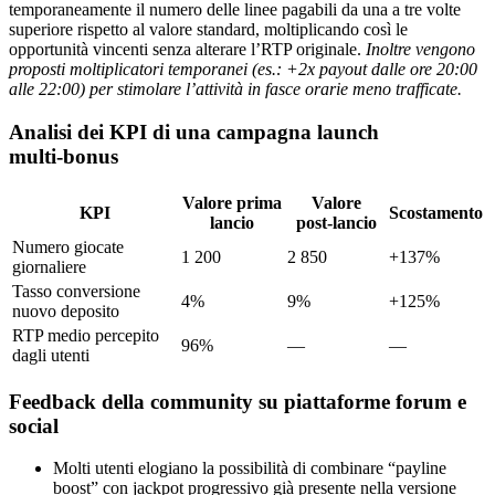
temporaneamente il numero delle linee pagabili da una a tre volte
superiore rispetto al valore standard, moltiplicando così le
opportunità vincenti senza alterare l’RTP originale.
Inoltre vengono
proposti moltiplicatori temporanei (es.: +2x payout dalle ore 20:00
alle 22:00) per stimolare l’attività in fasce orarie meno trafficate.
Analisi dei KPI di una campagna launch
multi‑bonus
Valore prima
Valore
KPI
Scostamento
lancio
post‑lancio
Numero giocate
1 200
2 850
+137%
giornaliere
Tasso conversione
4%
9%
+125%
nuovo deposito
RTP medio percepito
96%
—
—
dagli utenti
Feedback della community su piattaforme forum e
social
Molti utenti elogiano la possibilità di combinare “payline
boost” con jackpot progressivo già presente nella versione