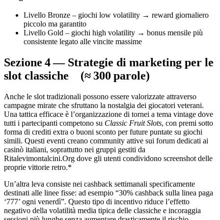
Livello Bronze – giochi low volatility → reward giornaliero
piccolo ma garantito
Livello Gold – giochi high volatility → bonus mensile più
consistente legato alle vincite massime
Sezione 4 — Strategie di marketing per le
slot classiche (≈ 300 parole)
Anche le slot tradizionali possono essere valorizzate attraverso
campagne mirate che sfruttano la nostalgia dei giocatori veterani.
Una tattica efficace è l’organizzazione di tornei a tema vintage dove
tutti i partecipanti competono su
Classic Fruit Slots
, con premi sotto
forma di crediti extra o buoni sconto per future puntate su giochi
simili. Questi eventi creano community attive sui forum dedicati ai
casinò italiani, soprattutto nei gruppi gestiti da
Ritalevimontalcini.Org dove gli utenti condividono screenshot delle
proprie vittorie retro.*
Un’altra leva consiste nei cashback settimanali specificamente
destinati alle linee fisse: ad esempio “30% cashback sulla linea paga
‘777’ ogni venerdì”. Questo tipo di incentivo riduce l’effetto
negativo della volatilità media tipica delle classiche e incoraggia
sessioni più lunghe senza aumentare drasticamente il rischio