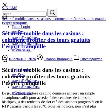
Skip
SJN LMS
to
Search
Search
content
for:
Sécurité mobile dans les casinos : comment profiter des tours gratuits
l’esprit tranquille
Tutor Login
บทเรียน
Sécurité mobile dans les casinos :
ลงทะเบียนผู้สอน
comment profiter des tours gratuits
ลงทะเบียนผู้เรียน
l’esprit tranquille
หน้าควบคุม
มกราคม 3, 2026
Chanon Jiraprayun
Uncategorized
Sécurité mobile dans les casinos :
Tutor Login
บทเรียน
comment profiter des tours gratuits
ลงทะเบียนผู้สอน
l’esprit tranquille
ลงทะเบียนผู้เรียน
หน้าควบคุม
Le jeu mobile a explosé ces cinq dernières années : un simple
smartphone suffit pour accéder à des centaines de tables de
blackjack, à des rouleaux de slot et à des jackpots progressifs où le
RTP dépasse parfois les 96 %. Pour les novices, rien n’est plus