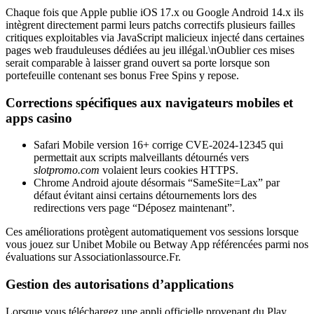
Chaque fois que Apple publie iOS 17.x ou Google Android 14.x ils
intègrent directement parmi leurs patchs correctifs plusieurs failles
critiques exploitables via JavaScript malicieux injecté dans certaines
pages web frauduleuses dédiées au jeu illégal.\nOublier ces mises
serait comparable à laisser grand ouvert sa porte lorsque son
portefeuille contenant ses bonus Free Spins y repose.
Corrections spécifiques aux navigateurs mobiles et
apps casin­o
Safari Mobile version 16+ corrige CVE‑2024‑12345 qui
permettait aux scripts malveillants détournés vers
slotpromo.com
volaient leurs cookies HTTPS.
Chrome Android ajoute désormais “SameSite=Lax” par
défaut évitant ainsi certains détournements lors des
redirections vers page “Déposez maintenant”.
Ces améliorations protègent automatiquement vos sessions lorsque
vous jouez sur Unibet Mobile ou Betway App référencées parmi nos
évaluations sur Associationlassource.Fr.
Gestion des autorisations d’applications
Lorsque vous téléchargez une appli officielle provenant du Play