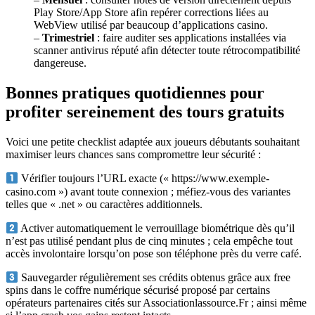
Play Store/App Store afin repérer corrections liées au
WebView utilisé par beaucoup d’applications casin­o.
–
Trimestriel
: faire auditer ses applications installées via
scanner antivirus réputé afin détecter toute rétrocompatibilité
dangereuse.
Bonnes pratiques quotidiennes pour
profiter sereinement des tours gratuits
Voici une petite checklist adaptée aux joueurs débutants souhaitant
maximiser leurs chances sans compromettre leur sécurité :
Vérifier toujours l’URL exacte (« https://www.exemple-
casino.com ») avant toute connexion ; méfiez-vous des variantes
telles que « .net » ou caractères additionnels.
Activer automatiquement le verrouillage biométrique dès qu’il
n’est pas utilisé pendant plus de cinq minutes ; cela empêche tout
accès involontaire lorsqu’on pose son téléphone près du verre café.
Sauvegarder régulièrement ses crédits obtenus grâce aux free
spins dans le coffre numérique sécurisé proposé par certains
opérateurs partenaires cités sur Associationlassource.Fr ; ainsi même