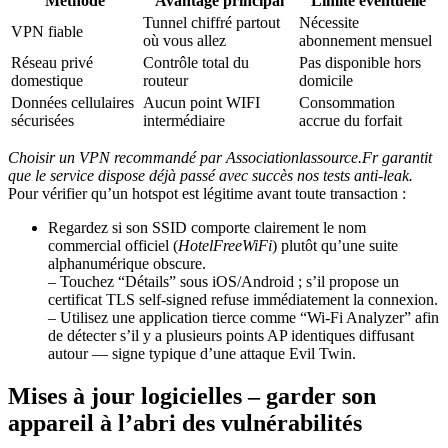
Méthode
Avantage principal
Limite éventuelle
Tunnel chiffré partout
Nécessite
VPN fiable
où vous allez
abonnement mensuel
Réseau privé
Contrôle total du
Pas disponible hors
domestique
routeur
domicile
Données cellulaires
Aucun point WIFI
Consommation
sécurisées
intermédiaire
accrue du forfait
Choisir un VPN recommandé par Associationlassource.Fr garantit
que le service dispose déjà passé avec succès nos tests anti‐leak.
Pour vérifier qu’un hotspot est légitime avant toute transaction :
Regardez si son SSID comporte clairement le nom
commercial officiel (
HotelFreeWiFi
) plutôt qu’une suite
alphanumérique obscure.
– Touchez “Détails” sous iOS/Android ; s’il propose un
certificat TLS self‑signed refuse immédiatement la connexion.
– Utilisez une application tierce comme “Wi‑Fi Analyzer” afin
de détecter s’il y a plusieurs points AP identiques diffusant
autour — signe typique d’une attaque Evil Twin.
Mises à jour logicielles – garder son
appareil à l’abri des vulnérabilités