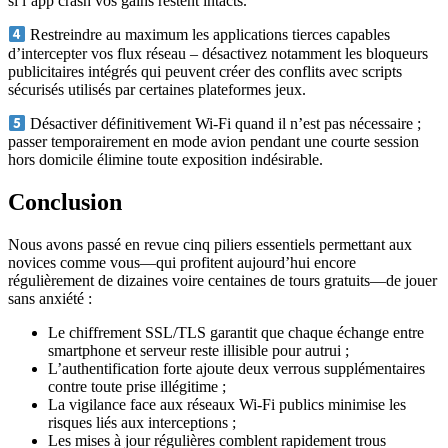
si l’app crash vos gains restent intacts.
Restreindre au maximum les applications tierces capables
d’intercepter vos flux réseau – désactivez notamment les bloqueurs
publicitaires intégrés qui peuvent créer des conflits avec scripts
sécurisés utilisés par certaines plateformes jeux.
Désactiver définitivement Wi‑Fi quand il n’est pas nécessaire ;
passer temporairement en mode avion pendant une courte session
hors domicile élimine toute exposition indésirable.
Conclusion
Nous avons passé en revue cinq piliers essentiels permettant aux
novices comme vous—qui profitent aujourd’hui encore
régulièrement de dizaines voire centaines de tours gratuits—de jouer
sans anxiété :
Le chiffrement SSL/TLS garantit que chaque échange entre
smartphone et serveur reste illisible pour autrui ;
L’authentification forte ajoute deux verrous supplémentaires
contre toute prise illégitime ;
La vigilance face aux réseaux Wi‑Fi publics minimise les
risques liés aux interceptions ;
Les mises à jour régulières comblent rapidement trous