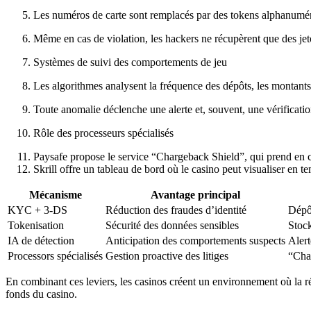
Les numéros de carte sont remplacés par des tokens alphanumér
Même en cas de violation, les hackers ne récupèrent que des jeto
Systèmes de suivi des comportements de jeu
Les algorithmes analysent la fréquence des dépôts, les montants
Toute anomalie déclenche une alerte et, souvent, une vérificati
Rôle des processeurs spécialisés
Paysafe propose le service “Chargeback Shield”, qui prend en cha
Skrill offre un tableau de bord où le casino peut visualiser en te
Mécanisme
Avantage principal
KYC + 3‑DS
Réduction des fraudes d’identité
Dépôt
Tokenisation
Sécurité des données sensibles
Stock
IA de détection
Anticipation des comportements suspects
Alert
Processors spécialisés
Gestion proactive des litiges
“Char
En combinant ces leviers, les casinos créent un environnement où la rét
fonds du casino.