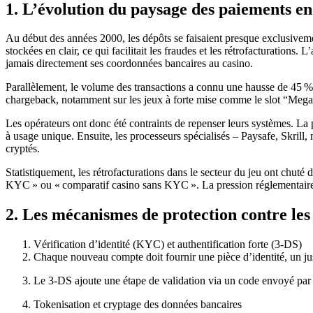
1. L’évolution du paysage des paiements en
Au début des années 2000, les dépôts se faisaient presque exclusiveme
stockées en clair, ce qui facilitait les fraudes et les rétrofacturation
jamais directement ses coordonnées bancaires au casino.
Parallèlement, le volume des transactions a connu une hausse de 45 % 
chargeback, notamment sur les jeux à forte mise comme le slot “Mega 
Les opérateurs ont donc été contraints de repenser leurs systèmes. La 
à usage unique. Ensuite, les processeurs spécialisés – Paysafe, Skril
cryptés.
Statistiquement, les rétrofacturations dans le secteur du jeu ont chuté 
KYC » ou « comparatif casino sans KYC ». La pression réglementaire et
2. Les mécanismes de protection contre les
Vérification d’identité (KYC) et authentification forte (3‑DS)
Chaque nouveau compte doit fournir une pièce d’identité, un justi
Le 3‑DS ajoute une étape de validation via un code envoyé par
Tokenisation et cryptage des données bancaires