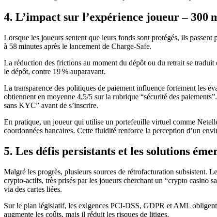
4. L’impact sur l’expérience joueur – 300 
Lorsque les joueurs sentent que leurs fonds sont protégés, ils passen
à 58 minutes après le lancement de Charge‑Safe.
La réduction des frictions au moment du dépôt ou du retrait se traduit
le dépôt, contre 19 % auparavant.
La transparence des politiques de paiement influence fortement les év
obtiennent en moyenne 4,5/5 sur la rubrique “sécurité des paiements”.
sans KYC” avant de s’inscrire.
En pratique, un joueur qui utilise un portefeuille virtuel comme Netel
coordonnées bancaires. Cette fluidité renforce la perception d’un envi
5. Les défis persistants et les solutions ém
Malgré les progrès, plusieurs sources de rétrofacturation subsistent.
crypto‑actifs, très prisés par les joueurs cherchant un “crypto casin
via des cartes liées.
Sur le plan législatif, les exigences PCI‑DSS, GDPR et AML obligent le
augmente les coûts, mais il réduit les risques de litiges.