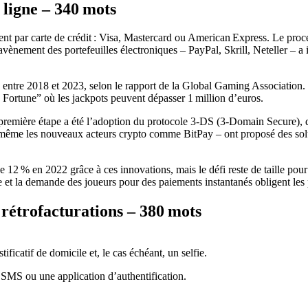
 ligne – 340 mots
nt par carte de crédit : Visa, Mastercard ou American Express. Le proces
s. L’avènement des portefeuilles électroniques – PayPal, Skrill, Neteller 
entre 2018 et 2023, selon le rapport de la Global Gaming Association. C
Fortune” où les jackpots peuvent dépasser 1 million d’euros.
première étape a été l’adoption du protocole 3‑DS (3‑Domain Secure), qui
l, même les nouveaux acteurs crypto comme BitPay – ont proposé des solu
de 12 % en 2022 grâce à ces innovations, mais le défi reste de taille pour
 la demande des joueurs pour des paiements instantanés obligent les pl
 rétrofacturations – 380 mots
ficatif de domicile et, le cas échéant, un selfie.
 SMS ou une application d’authentification.