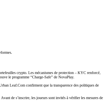
teformes.
portefeuilles crypto. Les mécanismes de protection – KYC renforcé,
le prouve le programme “Charge‑Safe” de NovaPlay.
 d’Urban Leaf.Com confirment que la transparence des politiques de
Avant de s’inscrire, les joueurs sont invités à vérifier les mesures de