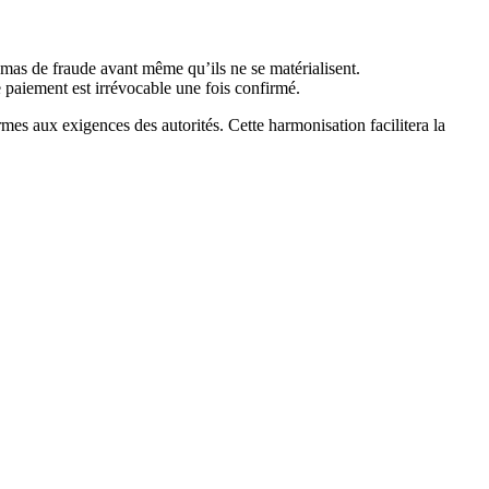
émas de fraude avant même qu’ils ne se matérialisent.
e paiement est irrévocable une fois confirmé.
es aux exigences des autorités. Cette harmonisation facilitera la