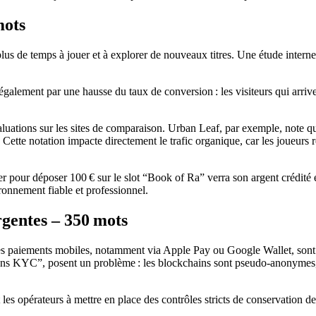
mots
t plus de temps à jouer et à explorer de nouveaux titres. Une étude int
 également par une hausse du taux de conversion : les visiteurs qui arri
aluations sur les sites de comparaison. Urban Leaf, par exemple, note qu
 Cette notation impacte directement le trafic organique, car les joueur
ler pour déposer 100 € sur le slot “Book of Ra” verra son argent crédité
ronnement fiable et professionnel.
ergentes – 350 mots
 Les paiements mobiles, notamment via Apple Pay ou Google Wallet, sont 
o sans KYC”, posent un problème : les blockchains sont pseudo‑anonymes,
s opérateurs à mettre en place des contrôles stricts de conservation des