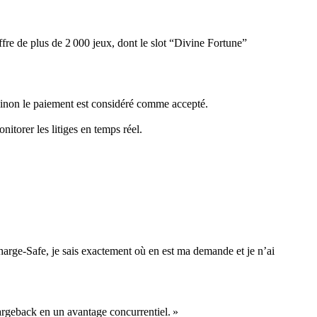
fre de plus de 2 000 jeux, dont le slot “Divine Fortune”
 sinon le paiement est considéré comme accepté.
itorer les litiges en temps réel.
rge‑Safe, je sais exactement où en est ma demande et je n’ai
argeback en un avantage concurrentiel. »