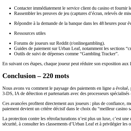
Contacter immédiatement le service client du casino et fournir l
Rassembler les preuves de jeu (captures d’écran, relevés de mis
Répondre à la demande de la banque dans les 48 heures pour évi
Ressources utiles
Forums de joueurs sur Reddit (r/onlinegambling).
Guides de paiement sur Urban Leaf, notamment les sections “c
Outils de suivi de dépenses comme “Gambling Tracker”.
En suivant ces étapes, chaque joueur peut réduire son exposition aux li
Conclusion – 220 mots
Nous avons vu comment le paysage des paiements en ligne a évolué, pa
3‑DS, IA de détection et partenariats avec des processeurs spécialis
Ces avancées profitent directement aux joueurs : plus de confiance, m
paiement devient un critère décisif dans le choix du “meilleur casi
La protection contre les rétrofacturations n’est plus un luxe, c’est une
sécurité, à consulter les classements d’Urban Leaf et à privilégier les