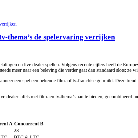
verrijken
v‑thema’s de spelervaring verrijken
etalingen en live dealer spellen. Volgens recente cijfers heeft de Europ
teeds meer naar een beleving die verder gaat dan standaard slots; ze wil
nneer een spel een bekende film‑ of tv‑franchise gebruikt. Deze trend he
ive dealer tafels met film‑ en tv‑thema’s aan te bieden, gecombineerd me
rent A
Concurrent B
28
BTC
BTC & LTC