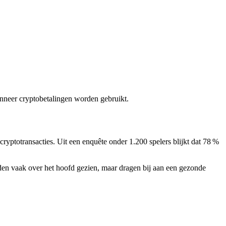
wanneer cryptobetalingen worden gebruikt.
yptotransacties. Uit een enquête onder 1.200 spelers blijkt dat 78 %
orden vaak over het hoofd gezien, maar dragen bij aan een gezonde