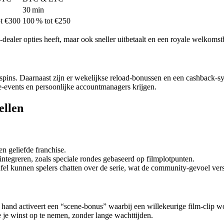
30 min
t €300
100 % tot €250
e‑dealer opties heeft, maar ook sneller uitbetaalt en een royale welkomst
 spins. Daarnaast zijn er wekelijkse reload‑bonussen en een cashback‑s
ve‑events en persoonlijke accountmanagers krijgen.
ellen
n geliefde franchise.
ntegreren, zoals speciale rondes gebaseerd op filmplotpunten.
fel kunnen spelers chatten over de serie, wat de community‑gevoel vers
en hand activeert een “scene‑bonus” waarbij een willekeurige film‑clip 
 je winst op te nemen, zonder lange wachttijden.