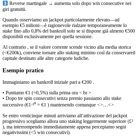
Reverse martingale → aumenta solo dopo win consecutive nei
giri gratuitii.​
Quando osserviamo un jackpot particolarmente elevato—ad
esempio €5 milioni—è ragionevole rialzare temporaneamente lo
stake fino allo 0,8% del bankroll solo se si dispone già almeno €500
disponibili esclusivamente per quella sessione.
Al contrario , se il valore corrente scende vicino alla media storica
(<€200k), conviene tornare allo staking minimo così da conservareil
capitale destinato alle altre categorie ludiche.
Esempio pratico
Immaginiamo un bankroll iniziale pari a €200 .
• Puntiamo €1 (=0,5%) sulla prima ora < br >
• Dopo tre spin consecutivi senza premio passiamo allo stake
successivo (€1·¹⁰ = €1 ) mantenendo comunque < >…< >
Se entro venticinque minuti arriviamo all’attivazione del jackpot
progressivo scegliamo allora uno staking leggermente superiore (£²
), ma interrompendo immediatamente appena percepiamo segni
negativissimi (<5 win consecutivi).