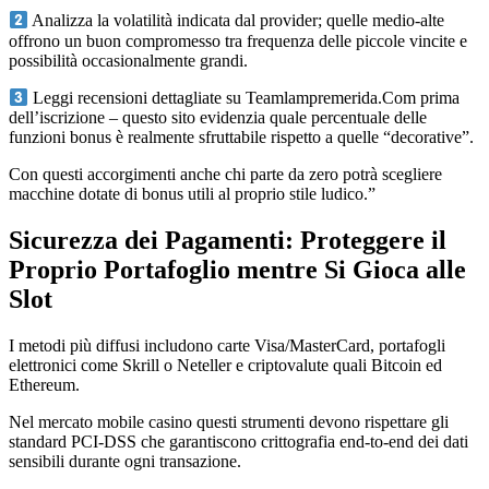
Analizza la volatilità indicata dal provider; quelle medio‑alte
offrono un buon compromesso tra frequenza delle piccole vincite e
possibilità occasionalmente grandi.
Leggi recensioni dettagliate su Teamlampremerida.Com prima
dell’iscrizione – questo sito evidenzia quale percentuale delle
funzioni bonus è realmente sfruttabile rispetto a quelle “decorative”.
Con questi accorgimenti anche chi parte da zero potrà scegliere
macchine dotate di bonus utili al proprio stile ludico.”
Sicurezza dei Pagamenti: Proteggere il
Proprio Portafoglio mentre Si Gioca alle
Slot
I metodi più diffusi includono carte Visa/MasterCard, portafogli
elettronici come Skrill o Neteller e criptovalute quali Bitcoin ed
Ethereum.
Nel mercato mobile casino questi strumenti devono rispettare gli
standard PCI‑DSS che garantiscono crittografia end‑to‑end dei dati
sensibili durante ogni transazione.