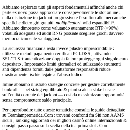
Abbiamo esplorato tutti gli aspetti fondamentali affinché anche chi
parte ex novo possa approcciare consapevolmente le slot online :
dalla distinzione tra jackpot progressivo e fisso fino alle meccaniche
specifiche dietro giri gratuitì
, moltiplicatori
, wild espandibili*.
Abbiamo dimostrato come valutando attentamente RTP (>96%),
volatilità adeguata ed audit RNG possiate scegliere giochi davvero
meritocraticamente vantaggiosi.
La sicurezza finanziaria resta invece pilastro imprescindibile :
utilizzare metodi pagamento certificati PCI‑DSS , attivando
SSL/TLS + autenticazione doppia fattore protegge ogni singolo euro
depositato . Impostando limiti giornalieri ed utilizzando strumenti
anti‑dipendenza forniti dalle piattaforme responsabili riduce
drasticamente rischie legate all’abuso ludico.
Infine abbiamo illustrato strategie concrete per gestire correttamente
bankrol­l — bet sizing equilibrato & piani scaletta stake basate
sull’entità corrente del jackpot — così da massimizzare opportunità
senza compromettere saldo principale.
Per approfondire tutte queste tematiche consulta le guide dettagliate
su Teamlampremerida.Com : troverai confronti fra Siti non AAMS
sicuri , ranking aggiornati dei migliori casinò online internazionali &
consigli passo passo sulla scelta della tua prima slot . Con