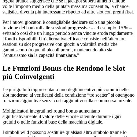
regola pratica suggerisce che se il jackpot supera almeno cinque
volte l’importo medio della puntata massima consentita, la chance
statistica diventa più interessante rispetto ad altre slot con premi fissi.
Per i nuovi giocatori è consigliabile dedicare solo una piccola
frazione del bankroll alle sessioni progressive – ad esempio il 5 % –
evitando così che un lungo periodo senza vincite eroda rapidamente
i fondi disponibili. Un’alternativa efficace consiste nell’alternare
sessioni su slot progressive con giochi a volatilità media che
garantiscono frequenti piccoli premi, mantenendo alto sia
l’entusiasmo sia la capacità finanziaria.”
Le Funzioni Bonus che Rendono le Slot
più Coinvolgenti
Le giri gratuiti rappresentano uno degli incentivi più comuni nelle
slot moderne; al verificarsi della condizione “tre scatter” si ottengono
rotazioni aggiuntive senza costi aggiuntivi sulla scommessa iniziale.
Moltiplicatori integrati nei round bonus aumentano
significativamente il valore delle vincite ottenute durante i giri
gratuiti o nelle funzioni base della macchina digitale.
I simboli wild possono sostituire qualsiasi altro simbolo tranne lo