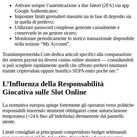
Attivare sempre l’autenticazione a due fattori (2FA) via app
Google Authenticator;
Impostare limiti giornalieri massimi sia in fase di deposito sia
in quella di prelievo;
Utilizzare password complesse generate casualmente e
conservarle in un gestore sicuro;
Monitorare periodicamente lo storico transazionale disponibile
nella sezione “My Account”.
Teamlampremerida.Com dedica articoli specifici alla comparazione
dei sistemi payout tra diversi casino online stranieri — consultandoli
si può scegliere rapidamente quelli che offrono prelievi istantanei
tramite criptovaluta oppure bonifico SEPA entro poche ore.”
L’Influenza della Responsabilità
Giocativa sulle Slot Online
La normativa europea spinge fortemente gli operatori verso politiche
responsabili inserendo strumenti obbligatori come auto­esclusione
temporanea (<24 h fino all’indefinita) direttamente dal pannello
utente.
Limiti consigliati ai principianti comprendono budget settimanali