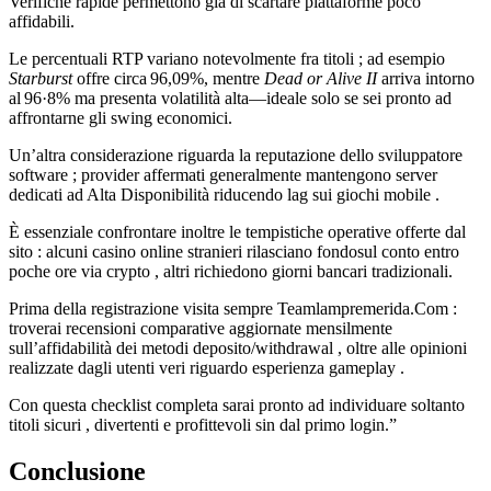
Verifiche rapide permettono già di scartare piattaforme poco
affidabili.
Le percentuali RTP variano notevolmente fra titoli ; ad esempio
Starburst
offre circa 96,09%, mentre
Dead or Alive II
arriva intorno
al 96·8% ma presenta volatilità alta—ideale solo se sei pronto ad
affrontarne gli swing economici.
Un’altra considerazione riguarda la reputazione dello sviluppatore
software ; provider affermati generalmente mantengono server
dedicati ad Alta Disponibilità riducendo lag sui giochi mobile .
È essenziale confrontare inoltre le tempistiche operative offerte dal
sito : alcuni casino online stranieri rilasciano fondosul conto entro
poche ore via crypto , altri richiedono giorni bancari tradizionali.
Prima della registrazione visita sempre Teamlampremerida.Com :
troverai recensioni comparative aggiornate mensilmente
sull’affidabilità dei metodi deposito/withdrawal , oltre alle opinioni
realizzate dagli utenti veri riguardo esperienza gameplay .
Con questa checklist completa sarai pronto ad individuare soltanto
titoli sicuri , divertenti e profittevoli sin dal primo login.”
Conclusione