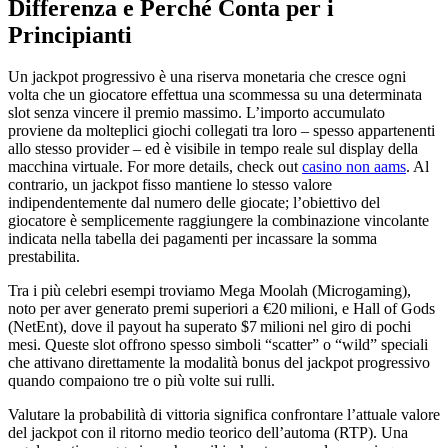
Differenza e Perché Conta per i
Principianti
Un jackpot progressivo è una riserva monetaria che cresce ogni
volta che un giocatore effettua una scommessa su una determinata
slot senza vincere il premio massimo. L’importo accumulato
proviene da molteplici giochi collegati tra loro – spesso appartenenti
allo stesso provider – ed è visibile in tempo reale sul display della
macchina virtuale. For more details, check out
casino non aams
. Al
contrario, un jackpot fisso mantiene lo stesso valore
indipendentemente dal numero delle giocate; l’obiettivo del
giocatore è semplicemente raggiungere la combinazione vincolante
indicata nella tabella dei pagamenti per incassare la somma
prestabilita.
Tra i più celebri esempi troviamo Mega Moolah (Microgaming),
noto per aver generato premi superiori a €20 milioni, e Hall of Gods
(NetEnt), dove il payout ha superato $7 milioni nel giro di pochi
mesi. Queste slot offrono spesso simboli “scatter” o “wild” speciali
che attivano direttamente la modalità bonus del jackpot progressivo
quando compaiono tre o più volte sui rulli.
Valutare la probabilità di vittoria significa confrontare l’attuale valore
del jackpot con il ritorno medio teorico dell’automa (RTP). Una