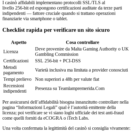
I casinò affidabili implementano protocolli SSL/TLS al
livello 256‑bit ed espongono certificazioni auditate da terze parti
indipendenti — fattore cruciale quando si trattano operazioni
finanziarie via smartphone o tablet.
Checklist rapida per verificare un sito sicuro
Aspetto
Cosa controllare
Deve provenire da Malta Gaming Authority o UK
Licenza
Gambling Commission
Certificazioni
SSL 256‑bit + PCI‑DSS
Metodi
Varietà inclusiva ma limitata a provider conosciuti
pagamento
Tempi prelievo
Non superiori a 48h per valute fiat
Recensioni
Presenza su Teamlampremerida.Com
indipendenti
Per assicurarsi dell’affidabilità bisogna innanzitutto controllare nella
pagina “Informazioni Legali” qual è l’autorità emittente della
licenza; poi verificare se vi siano loghi ufficiale dei test anti‑fraud
come quelli forniti da eCOGRA o iTech Labs.
Una volta confermata la legittimità del casinò si consiglia vivamente: