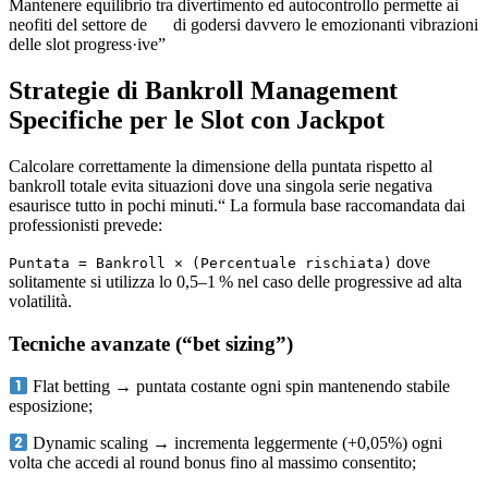
Mantenere equilibrio tra divertimento ed autocontrollo permette ai
neofiti de­l settore de‍‌ ‌ ‌ ‌ ‌‌‌‌⁣‌⁣‍⁣⁣‍‏⁮​​ ⁪⁬‌ ​​​​di godersi davvero le emozionanti vibrazioni
delle slot progress·ive”
Strategie di Bankroll Management
Specifiche per le Slot con Jackpot
Calcolare correttamente la dimensione della puntata rispetto al
bankroll totale evita situazioni dove una singola serie negativa
esaurisce tutto in pochi minuti.“ La formula base raccomandata dai
professionisti prevede:
dove
Puntata = Bankroll × (Percentuale rischiata)
solitamente si utilizza lo 0,5–1 % nel caso delle progressive ad alta
volatilità.
Tecniche avanzate (“bet sizing”)
Flat betting → puntata costante ogni spin mantenendo stabile
esposizione;
Dynamic scaling → incrementa leggermente (+0,05%) ogni
volta che accedi al round bonus fino al massimo consentito;