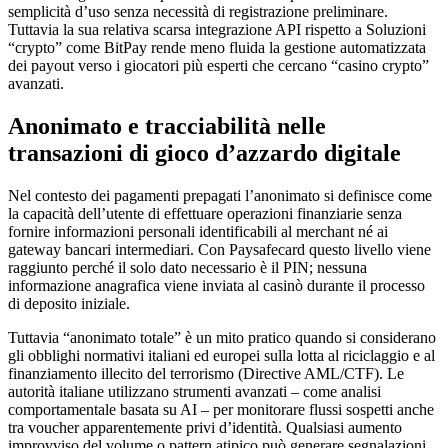
semplicità d’uso senza necessità di registrazione preliminare.
Tuttavia la sua relativa scarsa integrazione API rispetto a Soluzioni
“crypto” come BitPay rende meno fluida la gestione automatizzata
dei payout verso i giocatori più esperti che cercano “casino crypto”
avanzati.
Anonimato e tracciabilità nelle
transazioni di gioco d’azzardo digitale
Nel contesto dei pagamenti prepagati l’anonimato si definisce come
la capacità dell’utente di effettuare operazioni finanziarie senza
fornire informazioni personali identificabili al merchant né ai
gateway bancari intermediari. Con Paysafecard questo livello viene
raggiunto perché il solo dato necessario è il PIN; nessuna
informazione anagrafica viene inviata al casinò durante il processo
di deposito iniziale.
Tuttavia “anonimato totale” è un mito pratico quando si considerano
gli obblighi normativi italiani ed europei sulla lotta al riciclaggio e al
finanziamento illecito del terrorismo (Directive AML/CTF). Le
autorità italiane utilizzano strumenti avanzati – come analisi
comportamentale basata su AI – per monitorare flussi sospetti anche
tra voucher apparentemente privi d’identità. Qualsiasi aumento
improvviso del volume o pattern atipico può generare segnalazioni