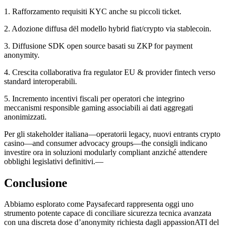
1. Rafforzamento requisiti KYC anche su piccoli ticket.
2. Adozione diffusa dël modello hybrid fiat/crypto via stablecoin.
3. Diffusione SDK open source basati su ZKP for payment
anonymity.
4. Crescita collaborativa fra regulator EU & provider fintech verso
standard interoperabili.
5. Incremento incentivi fiscali per operatorі che integrino
meccanismi responsible gaming associabili ai dati aggregati
anonimizzati.
Per gli stakeholder italiana—operatorii legacy, nuovi entrants crypto
casino—and consumer advocacy groups—the consigli indicano
investire ora in soluzioni modularly compliant anziché attendere
obblighi legislativi definitivi.—
Conclusione
Abbiamo esplorato come Paysafecard rappresenta oggi uno
strumento potente capace di conciliare sicurezza tecnica avanzata
con una discreta dose d’anonymity richiesta dagli appassionATI del