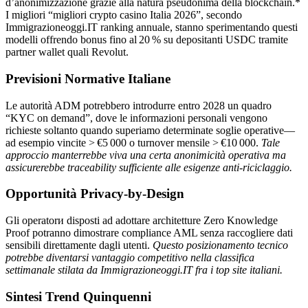
d’anonimizzazione grazie alla natura pseudonima della blockchain.*
I migliori “migliori crypto casino Italia 2026”, secondo
Immigrazioneoggi.IT ranking annuale, stanno sperimentando questi
modelli offrendo bonus fino al 20 % su depositanti USDC tramite
partner wallet quali Revolut.
Previsioni Normative Italiane
Le autorità ADM potrebbero introdurre entro 2028 un quadro
“KYC on demand”, dove le informazioni personali vengono
richieste soltanto quando superiamo determinate soglie operative—
ad esempio vincite > €5 000 o turnover mensile > €10 000.
Tale
approccio manterrebbe viva una certa anonimicità operativa ma
assicurerebbe traceability sufficiente alle esigenze anti‐riciclaggio.
Opportunità Privacy‑by‑Design
Gli operatorи disposti ad adottare architetture Zero Knowledge
Proof potranno dimostrare compliance AML senza raccogliere dati
sensibili direttamente dagli utenti.
Questo posizionamento tecnico
potrebbe diventarsi vantaggio competitivo nella classifica
settimanale stilata da Immigrazioneoggi.IT fra i top site italiani.
Sintesi Trend Quinquenni