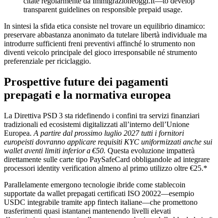
citate regolarmente da Immigrazioneoggi.It—to develop
transparent guidelines on responsible prepaid usage.
In sintesi la sfida etica consiste nel trovare un equilibrio dinamico:
preservare abbastanza anonimato da tutelare libertà individuale ma
introdurre sufficienti freni preventivi affinché lo strumento non
diventi veicolo principale del gioco irresponsabile né strumento
preferenziale per riciclaggio.
Prospettive future dei pagamenti
prepagati e la normativa europea
La Direttiva PSD 3 sta ridefinendo i confini tra servizi finanziari
tradizionali ed ecosistemi digitalizzati all’interno dell’Unione
Europea.
A partire dal prossimo luglio 2027 tutti i fornitori
europeisti dovranno applicare requisiti KYC uniformizzati anche sui
wallet aventi limiti inferior​​⁠​ a €50.
Questa evoluzione impatterà
direttamente sulle carte tipo PaySafeCard obbligandole ad integrare
processori identity verification almeno al primo utilizzo oltre €25.*
Parallelamente emergono tecnologie ibride come stablecoin
supportate da wallet prepagati certificati ISO 20022—esempio
USDC integrabile tramite app fintech italiane—che promettono
trasferimenti quasi istantanei mantenendo livelli elevati