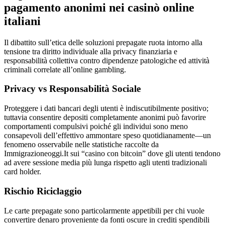
pagamento anonimi nei casinò online
italiani
Il dibattito sull’etica delle soluzioni prepagate ruota intorno alla
tensione tra diritto individuale alla privacy finanziaria e
responsabilità collettiva contro dipendenze patologiche ed attività
criminali correlate all’online gambling.
Privacy vs Responsabilità Sociale
Proteggere i dati bancari degli utenti è indiscutibilmente positivo;
tuttavia consentire depositi completamente anonimi può favorire
comportamenti compulsivi poiché gli individui sono meno
consapevoli dell’effettivo ammontare speso quotidianamente—un
fenomeno osservabile nelle statistiche raccolte da
Immigrazioneoggi.It sui “casino con bitcoin” dove gli utenti tendono
ad avere sessione media più lunga rispetto agli utenti tradizionali
card holder.
Rischio Riciclaggio
Le carte prepagate sono particolarmente appetibili per chi vuole
convertire denaro proveniente da fonti oscure in crediti spendibili