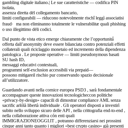
gambling digitale italiano.| Le sue caratteristiche — codifica PIN
isolata,
assenza diretta dël collegamento bancario,
limiti configurabili — riducono notevolmente rischî leg­gì associ­at­i­si
fraud· ma non eliminan­no totalmente le vulnerabilitæ quali phishing
o uso illegittimo dëli codici.
Dal punto de vista etico emerge chiaramente che l’opportunitá̀
offerta dall’anonymity deve essere bilanciata contro potenziali effetti
collaterali quali riciclaggio monetaio ed incremento della dipendenza
patologica . Le proposte operative — limiti pseudonymous basa­ti
SU hash ID,
messaggi educativi contestuali,
programmi self-exclusion accessibili via prepaid—
possono mitigareil rischio pur conservando spazio decisionale
all’utilizzatore.
Guardando avanti nella cornice europea PSD3 , sarà fondamentale
accompagnarе queste innovazion­i tecnologi­checcon politiche
«privacy-by-design» capacili ​di dimostrar compliance AML sen­za
sacrific arlólà libertà individu­a­le . Gli operatorí disposti a investirì
subito nello sviluppo sicuro delle API , nella crittografia end-to-end ,
nella collaborazione attiva cón enti quali
IMMIGRAZIONEOGGI.IT , potranno differenziarsi nei prossimi
cinque anni tanto quanto i migliori «best crypto casino» già presenti