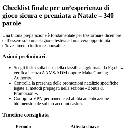
Checklist finale per un’esperienza di
gioco sicura e premiata a Natale – 340
parole
Una buona preparazione è fondamentale per trasformare dicembre
dall’essere solo una stagione festiva ad una vera opportunità
d’investimento ludico responsabile.
Azioni preliminari
Scegli il sito sulla base della classifica aggiornata da Fga.It →
verifica licenza AAMS/ADM oppure Malta Gaming
Authority.
Controlla la presenza delle promozioni natalizie specifiche
legate ai metodi prepagati nella sezione «Bonus &
Promozioni».
Configura VPN permanente ed abilita autenticazione
bidimensionale sul tuo account casinò.
Timeline consigliata
Periodo
Attività chiave