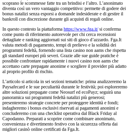
scoprano le scommesse fatte tra un brindisi e l’altro. L’anonimato
diventa così un vero vantaggio competitivo: permette di godere dei
bonus natalizi senza esporsi a domande indesiderate e di gestire il
bankroll con discrezione durante gli acquisti di regali online.
In questo contesto la piattaforma
https://www.fga.it/
si conferma
come punto di riferimento autorevole per chi cerca recensioni
dettagliate e ranking aggiornati sui siti di gioco d’azzardo. Fga.It
valuta metodi di pagamento, tempi di prelievo e la solidità dei
programmi fedeltà, fornendo una lista casino non aams che rispetta
gli standard europei più severi. Grazie alle sue guide pratiche è
possibile confrontare rapidamente i nuovi casino non aams che
accettano carte prepagate anonime e scegliere il provider più adatto
al proprio profilo di rischio.
L’articolo si articola in sei sezioni tematiche: prima analizzeremo la
Paysafecard e le sue peculiarità durante le festività; poi esploreremo
altre soluzioni prepagate come Neosurf ed ecoPayz; seguirà una
panoramica sui programmi fedeltà natalizi più generosi;
presenteremo strategie concrete per proteggere identità e fondi;
indagheremo i bonus esclusivi riservati ai pagamenti anonimi e
concluderemo con una checklist operativa dal Black Friday al
Capodanno. Preparati a scoprire come combinare anonimato,
convenienza e divertimento festivo con la sicurezza offerta dai
migliori casinò online certificati da Fga.It.