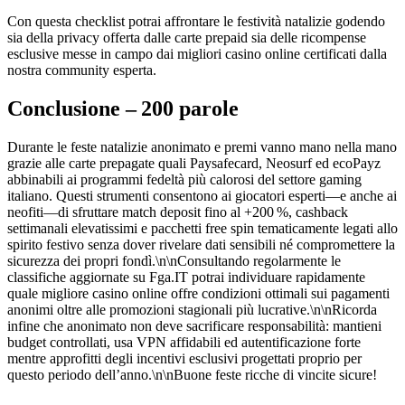
Con questa checklist potrai affrontare le festività natalizie godendo
sia della privacy offerta dalle carte prepaid sia delle ricompense
esclusive messe in campo dai migliori casino online certificati dalla
nostra community esperta.
Conclusione – 200 parole
Durante le feste natalizie anonimato e premi vanno mano nella mano
grazie alle carte prepagate quali Paysafecard, Neosurf ed ecoPayz
abbinabili ai programmi fedeltà più calorosi del settore gaming
italiano. Questi strumenti consentono ai giocatori esperti—e anche ai
neofiti—di sfruttare match deposit fino al ​+200 %, cashback
settimanali elevatissimi e pacchetti free spin tematicamente legati allo
spirito festivo senza dover rivelare dati sensibili né compromettere la
sicurezza dei propri fondì.\n\nConsultando regolarmente le
classifiche aggiornate su Fga.IT potrai individuare rapidamente
quale migliore casino online offre condizioni ottimali sui pagamenti
anonimi oltre alle promozioni stagionali più lucrative.\n\nRicorda
infine che anonimato non deve sacrificare responsabilità: mantieni
budget controllati, usa VPN affidabili ed autentificazione forte
mentre approfitti degli incentivi esclusivi progettati proprio per
questo periodo dell’anno.\n\nBuone feste ricche di vincite sicure!