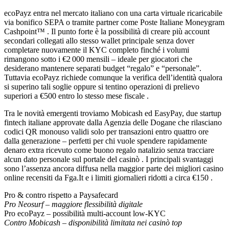
ecoPayz entra nel mercato italiano con una carta virtuale ricaricabile
via bonifico SEPA o tramite partner come Poste Italiane Moneygram
Cashpoint™ . Il punto forte è la possibilità di creare più account
secondari collegati allo stesso wallet principale senza dover
completare nuovamente il KYC completo finché i volumi
rimangono sotto i €2 000 mensili – ideale per giocatori che
desiderano mantenere separati budget “regalo” e “personale”.
Tuttavia ecoPayz richiede comunque la verifica dell’identità qualora
si superino tali soglie oppure si tentino operazioni di prelievo
superiori a €500 entro lo stesso mese fiscale .
Tra le novità emergenti troviamo Mobicash ed EasyPay, due startup
fintech italiane approvate dalla Agenzia delle Dogane che rilasciano
codici QR monouso validi solo per transazioni entro quattro ore
dalla generazione – perfetti per chi vuole spendere rapidamente
denaro extra ricevuto come buono regalo natalizio senza tracciare
alcun dato personale sul portale del casinò . I principali svantaggi
sono l’assenza ancora diffusa nella maggior parte dei migliori casino
online recensiti da Fga.It e i limiti giornalieri ridotti a circa €150 .
Pro & contro rispetto a Paysafecard
Pro Neosurf – maggiore flessibilità digitale
Pro ecoPayz – possibilità multi‑account low‑KYC
Contro Mobicash – disponibilità limitata nei casinò top