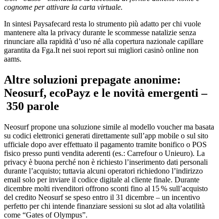
cognome per attivare la carta virtuale.
In sintesi Paysafecard resta lo strumento più adatto per chi vuole
mantenere alta la privacy durante le scommesse natalizie senza
rinunciare alla rapidità d’uso né alla copertura nazionale capillare
garantita da Fga.It nei suoi report sui migliori casinò online non
aams.
Altre soluzioni prepagate anonime:
Neosurf, ecoPayz e le novità emergenti –
350 parole
Neosurf propone una soluzione simile al modello voucher ma basata
su codici elettronici generati direttamente sull’app mobile o sul sito
ufficiale dopo aver effettuato il pagamento tramite bonifico o POS
fisico presso punti vendita aderenti (es.: Carrefour o Unieuro). La
privacy è buona perché non è richiesto l’inserimento dati personali
durante l’acquisto; tuttavia alcuni operatori richiedono l’indirizzo
email solo per inviare il codice digitale al cliente finale. Durante
dicembre molti rivenditori offrono sconti fino al 15 % sull’acquisto
del credito Neosurf se speso entro il 31 dicembre – un incentivo
perfetto per chi intende finanziare sessioni su slot ad alta volatilità
come “Gates of Olympus”.