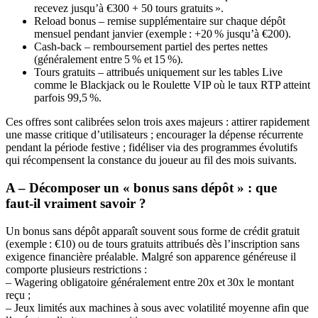
recevez jusqu’à €300 + 50 tours gratuits ».
Reload bonus – remise supplémentaire sur chaque dépôt
mensuel pendant janvier (exemple : +20 % jusqu’à €200).
Cash‑back – remboursement partiel des pertes nettes
(généralement entre 5 % et 15 %).
Tours gratuits – attribués uniquement sur les tables Live
comme le Blackjack ou le Roulette VIP où le taux RTP atteint
parfois 99,5 %.
Ces offres sont calibrées selon trois axes majeurs : attirer rapidement
une masse critique d’utilisateurs ; encourager la dépense récurrente
pendant la période festive ; fidéliser via des programmes évolutifs
qui récompensent la constance du joueur au fil des mois suivants.
A – Décomposer un « bonus sans dépôt » : que
faut‑il vraiment savoir ?
Un bonus sans dépôt apparaît souvent sous forme de crédit gratuit
(exemple : €10) ou de tours gratuits attribués dès l’inscription sans
exigence financière préalable. Malgré son apparence généreuse il
comporte plusieurs restrictions :
– Wagering obligatoire généralement entre 20x et 30x le montant
reçu ;
– Jeux limités aux machines à sous avec volatilité moyenne afin que