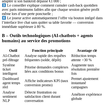
adaptée si son bankroll dépasse €1 000 ;
Le conseiller explique comment cumuler cash‑back quotidien
avec paris minimums faibles afin que chaque session génère profit
même lors d’une perte ponctuelle ;
Le joueur active automatiquement l’offre via bouton intégré dans
l’interface live chat sans quitter sa table favorite — conversion
immédiate supérieure à 80 %.
B – Outils technologiques (AI‑chatbots + agents
humains) au service des promotions
Outil
Fonction principale
Avantage clé
AI‑Chatbot
Analyse rapide des requêtes
Réduction temps
pré‑filtrage
fréquentes (solde, dépôt)
attente >30 %
Système
Augmente taux
Priorise demandes complexes
ticket
résolution première
liées aux conditions bonus
intelligent
fois
Dashboard
Permet ajustement
Affiche indicateurs KPI (taux
agent temps
instantané
conversion promo)
réel
campagnes
Analyse
Détecte frustration ou
Améliore expérience
sentiment
satisfaction client durant
globale
NLP
conversation