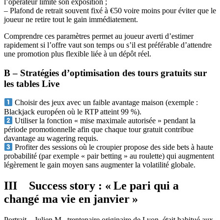
l’opérateur limite son exposition ;
– Plafond de retrait souvent fixé à €50 voire moins pour éviter que le
joueur ne retire tout le gain immédiatement.
Comprendre ces paramètres permet au joueur averti d’estimer
rapidement si l’offre vaut son temps ou s’il est préférable d’attendre
une promotion plus flexible liée à un dépôt réel.
B – Stratégies d’optimisation des tours gratuits sur
les tables Live
Choisir des jeux avec un faible avantage maison (exemple :
Blackjack européen où le RTP atteint 99 %).
Utiliser la fonction « mise maximale autorisée » pendant la
période promotionnelle afin que chaque tour gratuit contribue
davantage au wagering requis.
Profiter des sessions où le croupier propose des side bets à haute
probabilité (par exemple « pair betting » au roulette) qui augmentent
légèrement le gain moyen sans augmenter la volatilité globale.
III Success story : « Le pari qui a
changé ma vie en janvier »
Portrait – Julien M., trentenaire originaire de Lyon, était habitué aux