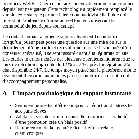
interfaces WebRTC permettant aux joueurs de voir un vrai croupier
depuis leur navigateur. Cette technologie a rapidement remplacé le
simple texte statique par une interaction audiovisuelle fluide qui
reproduit l’ambiance d’un salon réel tout en conservant la
commodité du jeu depuis son canapé.
Le contact humain augmente significativement la confiance :
lorsqu’un joueur peut poser une question sur une mise ou sur le
déroulement d’une partie et recevoir une réponse instantanée d’un
conseiller spécialisé, il se sent rassuré quant à la légitimité du site.
Les études internes menées par plusieurs opérateurs montrent que le
taux de rétention augmente de 12 % à 27 % après l’intégration d’un
chat disponible 24/7. Le temps moyen passé sur la plateforme monte
également d’environ six minutes par session grâce à ce sentiment
d’accompagnement personnalisé.
A – L’impact psychologique du support instantané
Sentiment immédiat d’être compris → réduction du stress lié
aux paris élevés
Validation sociale : voir un conseiller confirmer la validité
d’une promotion crée un biais positif
Renforcement de la loyauté grâce à l’effet « relation
client‑croupier »