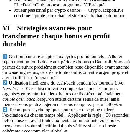
EliteDealerClub propose programme VIP adapté.
Joueur passionné par crypto casinos → CryptoJackpotLive
combine rapidité blockchain et streams ultra haute définition.
VI Stratégies avancées pour
transformer chaque bonus en profit
durable
Gestion bancaire adaptée aux cycles promotionnels – Allouer
séparément un fonds dédié aux périodes bonus (« Bankroll Promo »)
permet de suivre précisément combien reste disponible avant atteinte
du wagering requis; cela évite toute confusion entre argent propre et
argent offert par l’opérateur.\n
Utilisation intelligente du cash‑back pendant les tournois Live
New Year’s Eve – Inscrire votre compte dans tous les tournois
organisés entre minuit et deux heures car ils offrent généralement
double cash‑back
lorsqu’on atteint certains seuils de mise; ainsi
même si vous perdez légèrement vous récupérez jusqu’à 30 %.\n
Techniques psychologiques pour rester discipliné malgré
l’excitation du chat en temps réel – Appliquer la règle « 30 secondes
before raise » : avant toute augmentation importante vous notez
mentalement votre objectif initial puis vérifiez si celle–ci reste
cohérente avec votre plan global.\n