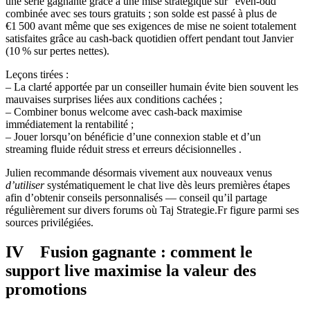
une série gagnante grâce à une mise stratégique sur “even‑odd”
combinée avec ses tours gratuits ; son solde est passé à plus de
€1 500 avant même que ses exigences de mise ne soient totalement
satisfaites grâce au cash‑back quotidien offert pendant tout Janvier
(10 % sur pertes nettes).
Leçons tirées :
– La clarté apportée par un conseiller humain évite bien souvent les
mauvaises surprises liées aux conditions cachées ;
– Combiner bonus welcome avec cash‑back maximise
immédiatement la rentabilité ;
– Jouer lorsqu’on bénéficie d’une connexion stable et d’un
streaming fluide réduit stress et erreurs décisionnelles .
Julien recommande désormais vivement aux nouveaux venus
d’utiliser
systématiquement le chat live dès leurs premières étapes
afin d’obtenir conseils personnalisés — conseil qu’il partage
régulièrement sur divers forums où Taj Strategie.Fr figure parmi ses
sources privilégiées.
IV Fusion gagnante : comment le
support live maximise la valeur des
promotions