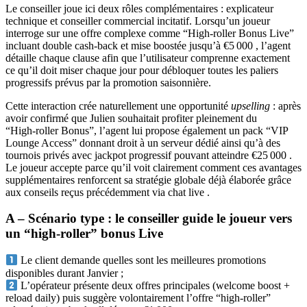
Le conseiller joue ici deux rôles complémentaires : explicateur
technique et conseiller commercial incitatif. Lorsqu’un joueur
interroge sur une offre complexe comme “High‑roller Bonus Live”
incluant double cash‑back et mise boostée jusqu’à €5 000 , l’agent
détaille chaque clause afin que l’utilisateur comprenne exactement
ce qu’il doit miser chaque jour pour débloquer toutes les paliers
progressifs prévus par la promotion saisonnière.
Cette interaction crée naturellement une opportunité
upselling
: après
avoir confirmé que Julien souhaitait profiter pleinement du
“High‑roller Bonus”, l’agent lui propose également un pack “VIP
Lounge Access” donnant droit à un serveur dédié ainsi qu’à des
tournois privés avec jackpot progressif pouvant atteindre €25 000 .
Le joueur accepte parce qu’il voit clairement comment ces avantages
supplémentaires renforcent sa stratégie globale déjà élaborée grâce
aux conseils reçus précédemment via chat live .
A – Scénario type : le conseiller guide le joueur vers
un “high‑roller” bonus Live
Le client demande quelles sont les meilleures promotions
disponibles durant Janvier ;
L’opérateur présente deux offres principales (welcome boost +
reload daily) puis suggère volontairement l’offre “high‑roller”