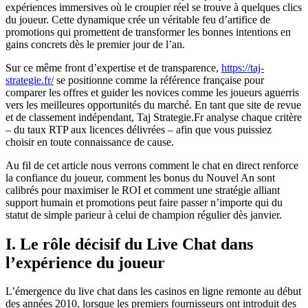
expériences immersives où le croupier réel se trouve à quelques clics
du joueur. Cette dynamique crée un véritable feu d’artifice de
promotions qui promettent de transformer les bonnes intentions en
gains concrets dès le premier jour de l’an.
Sur ce même front d’expertise et de transparence,
https://taj-
strategie.fr/
se positionne comme la référence française pour
comparer les offres et guider les novices comme les joueurs aguerris
vers les meilleures opportunités du marché. En tant que site de revue
et de classement indépendant, Taj Strategie.Fr analyse chaque critère
– du taux RTP aux licences délivrées – afin que vous puissiez
choisir en toute connaissance de cause.
Au fil de cet article nous verrons comment le chat en direct renforce
la confiance du joueur, comment les bonus du Nouvel An sont
calibrés pour maximiser le ROI et comment une stratégie alliant
support humain et promotions peut faire passer n’importe qui du
statut de simple parieur à celui de champion régulier dès janvier.
I. Le rôle décisif du Live Chat dans
l’expérience du joueur
L’émergence du live chat dans les casinos en ligne remonte au début
des années 2010, lorsque les premiers fournisseurs ont introduit des