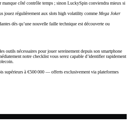
éger manque côté contrôle temps ; sinon LuckySpin conviendra mieux si
ous jouez régulièrement aux slots high volatility comme
Mega Joker
antes dès qu’une nouvelle faille technique est découverte ou
s les outils nécessaires pour jouer sereinement depuis son smartphone
mmédiatement notre checklist vous serez capable d’identifier rapidement
blecoin.
ois supérieurs à €500 000 — offerts exclusivement via plateformes