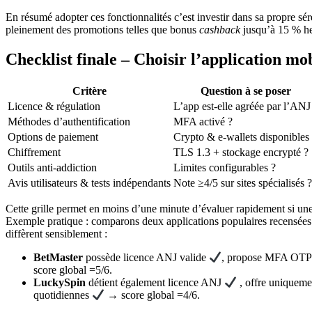
En résumé adopter ces fonctionnalités c’est investir dans sa propre sé
pleinement des promotions telles que bonus
cashback
jusqu’à 15 % he
Checklist finale – Choisir l’application mo
Critère
Question à se poser
Licence & régulation
L’app est-elle agréée par l’ANJ
Méthodes d’authentification
MFA activé ?
Options de paiement
Crypto & e‑wallets disponibles
Chiffrement
TLS 1.3 + stockage encrypté ?
Outils anti‑addiction
Limites configurables ?
Avis utilisateurs & tests indépendants
Note ≥4/5 sur sites spécialisés ?
Cette grille permet en moins d’une minute d’évaluer rapidement si une
Exemple pratique : comparons deux applications populaires recensées
diffèrent sensiblement :
BetMaster
possède licence ANJ valide
, propose MFA OTP 
score global =5/6.
LuckySpin
détient également licence ANJ
, offre uniquem
quotidiennes
→ score global =4/6.