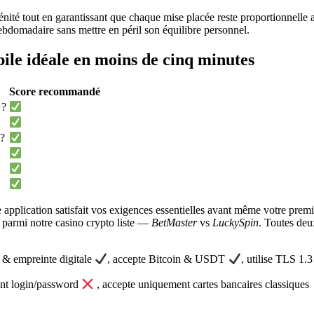
rénité tout en garantissant que chaque mise placée reste proportionnell
bdomadaire sans mettre en péril son équilibre personnel.
bile idéale en moins de cinq minutes
Score recommandé
 ?
 ?
 application satisfait vos exigences essentielles avant même votre premi
 parmi notre casino crypto liste —
BetMaster
vs
LuckySpin
. Toutes deu
& empreinte digitale
, accepte Bitcoin & USDT
, utilise TLS 1.
ent login/password
, accepte uniquement cartes bancaires classiques