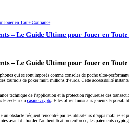
ur Jouer en Toute Confiance
ents – Le Guide Ultime pour Jouer en Toute
ents – Le Guide Ultime pour Jouer en Toute
rtphones qui se sont imposés comme consoles de poche ultra‑performante
es tournois de poker multi‑millions d’euros. Cette accessibilité instant
nce technique de l’application et la protection rigoureuse des transacti
s le secteur du
casino crypto
. Elles offrent ainsi aux joueurs la possibil
e un obstacle fréquent rencontré par les utilisateurs d’apps mobiles et
antes avant d’aborder l’authentification renforcée, les paiements cryptog