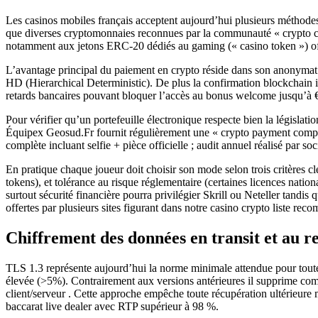
Les casinos mobiles français acceptent aujourd’hui plusieurs méthod
que diverses cryptomonnaies reconnues par la communauté « crypto ca
notamment aux jetons ERC‑20 dédiés au gaming (« casino token ») offr
L’avantage principal du paiement en crypto réside dans son anonymat p
HD (Hierarchical Deterministic). De plus la confirmation blockchain 
retards bancaires pouvant bloquer l’accès au bonus welcome jusqu’à €
Pour vérifier qu’un portefeuille électronique respecte bien la législa
Équipex Geosud.Fr fournit régulièrement une « crypto payment complia
complète incluant selfie + pièce officielle ; audit annuel réalisé par so
En pratique chaque joueur doit choisir son mode selon trois critères c
tokens), et tolérance au risque réglementaire (certaines licences nat
surtout sécurité financière pourra privilégier Skrill ou Neteller tand
offertes par plusieurs sites figurant dans notre casino crypto liste re
Chiffrement des données en transit et au r
TLS 1.3 représente aujourd’hui la norme minimale attendue pour toute 
élevée (>5%). Contrairement aux versions antérieures il supprime com
client/serveur . Cette approche empêche toute récupération ultérieure 
baccarat live dealer avec RTP supérieur à 98 %.