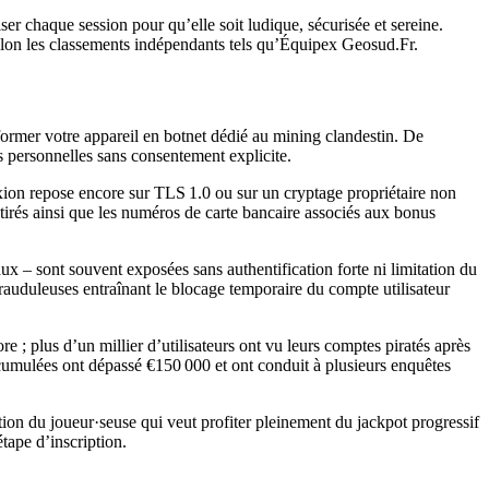
iser chaque session pour qu’elle soit ludique, sécurisée et sereine.
 selon les classements indépendants tels qu’Équipex Geosud.Fr.
nsformer votre appareil en botnet dédié au mining clandestin. De
s personnelles sans consentement explicite.
exion repose encore sur TLS 1.0 ou sur un cryptage propriétaire non
tirés ainsi que les numéros de carte bancaire associés aux bonus
ux – sont souvent exposées sans authentification forte ni limitation du
rauduleuses entraînant le blocage temporaire du compte utilisateur
 ; plus d’un millier d’utilisateurs ont vu leurs comptes piratés après
 cumulées ont dépassé €150 000 et ont conduit à plusieurs enquêtes
ation du joueur·seuse qui veut profiter pleinement du jackpot progressif
tape d’inscription.