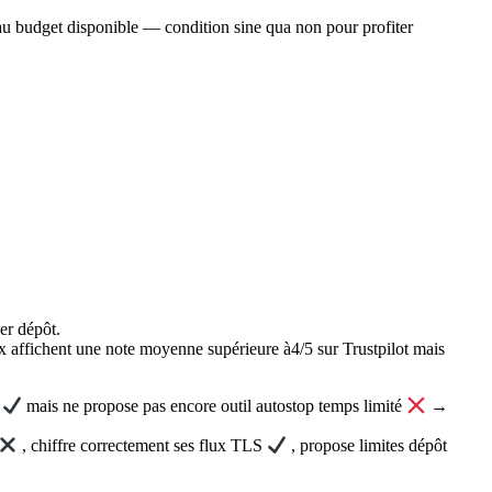
e au budget disponible — condition sine qua non pour profiter
er dépôt.
x affichent une note moyenne supérieure à4/5 sur Trustpilot mais
3
mais ne propose pas encore outil auto­stop temps limité
→
, chiffre correctement ses flux TLS
, propose limites dépôt