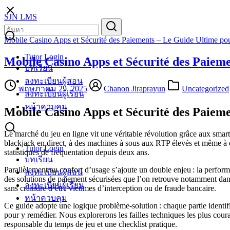
Skip
SJN LMS
to
Search
Search
content
for:
Mobile Casino Apps et Sécurité des Paiements – Le Guide Ultime po
Tutor Login
Mobile Casino Apps et Sécurité des Paiem
บทเรียน
ลงทะเบียนผู้สอน
พฤษภาคม 29, 2025
Chanon Jiraprayun
Uncategorized
ลงทะเบียนผู้เรียน
หน้าควบคุม
Mobile Casino Apps et Sécurité des Paiem
Le marché du jeu en ligne vit une véritable révolution grâce aux sma
blackjack en direct, à des machines à sous aux RTP élevés et même à d
Tutor Login
statistiques de fréquentation depuis deux ans.
บทเรียน
Parallèlement au confort d’usage s’ajoute un double enjeu : la performa
ลงทะเบียนผู้สอน
des solutions de paiement sécurisées que l’on retrouve notamment dan
ลงทะเบียนผู้เรียน
sans craindre d’être victimes d’interception ou de fraude bancaire.
หน้าควบคุม
Ce guide adopte une logique problème‑solution : chaque partie identifi
pour y remédier. Nous explorerons les failles techniques les plus cour
responsable du temps de jeu et une checklist pratique.