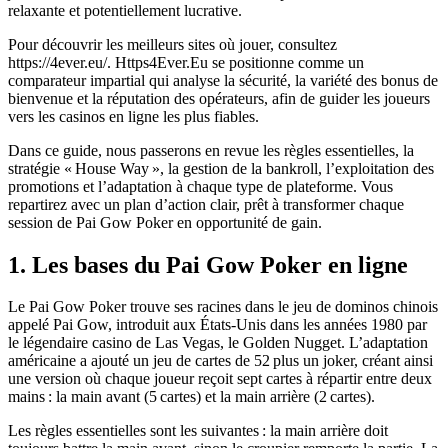
relaxante et potentiellement lucrative.
Pour découvrir les meilleurs sites où jouer, consultez
https://4ever.eu/. Https4Ever.Eu se positionne comme un
comparateur impartial qui analyse la sécurité, la variété des bonus de
bienvenue et la réputation des opérateurs, afin de guider les joueurs
vers les casinos en ligne les plus fiables.
Dans ce guide, nous passerons en revue les règles essentielles, la
stratégie « House Way », la gestion de la bankroll, l’exploitation des
promotions et l’adaptation à chaque type de plateforme. Vous
repartirez avec un plan d’action clair, prêt à transformer chaque
session de Pai Gow Poker en opportunité de gain.
1. Les bases du Pai Gow Poker en ligne
Le Pai Gow Poker trouve ses racines dans le jeu de dominos chinois
appelé Pai Gow, introduit aux États-Unis dans les années 1980 par
le légendaire casino de Las Vegas, le Golden Nugget. L’adaptation
américaine a ajouté un jeu de cartes de 52 plus un joker, créant ainsi
une version où chaque joueur reçoit sept cartes à répartir entre deux
mains : la main avant (5 cartes) et la main arrière (2 cartes).
Les règles essentielles sont les suivantes : la main arrière doit