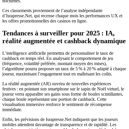
nocturnes.
Ces classements proviennent de l’analyse indépendante
d’Israpresse.Net, qui recense chaque mois les performances UX et
les offres promotionnelles des casinos en ligne.
Tendances à surveiller pour 2025 : IA,
réalité augmentée et cashback dynamique
L’intelligence artificielle permettra de personnaliser le taux de
cashback en temps réel. En analysant le comportement de jeu
(fréquence, volatilité préférée, montant moyen des mises),
l’algorithme pourra proposer un taux de 5 % à 20 % adapté à chaque
joueur, maximisant l’engagement tout en maîtrisant les coûts.
La réalité augmentée (AR) ouvrira de nouvelles expériences
festives : en pointant son smartphone sur le sapin de Noël virtuel, le
joueur verra apparaître ses gains sous forme de boules scintillantes,
chaque boule représentant une portion de cashback. Cette
visualisation immersive renforce le sentiment de récompense
immédiate.
Enfin, les prévisions de Israpresse.Net indiquent que les joueurs
mobiles attendent davantage de transparence et de rapidité. Les