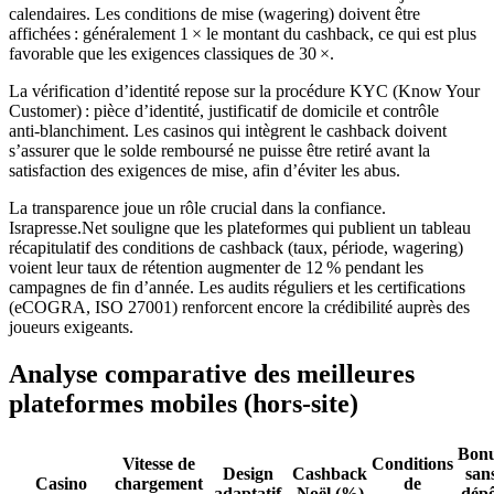
calendaires. Les conditions de mise (wagering) doivent être
affichées : généralement 1 × le montant du cashback, ce qui est plus
favorable que les exigences classiques de 30 ×.
La vérification d’identité repose sur la procédure KYC (Know Your
Customer) : pièce d’identité, justificatif de domicile et contrôle
anti‑blanchiment. Les casinos qui intègrent le cashback doivent
s’assurer que le solde remboursé ne puisse être retiré avant la
satisfaction des exigences de mise, afin d’éviter les abus.
La transparence joue un rôle crucial dans la confiance.
Israpresse.Net souligne que les plateformes qui publient un tableau
récapitulatif des conditions de cashback (taux, période, wagering)
voient leur taux de rétention augmenter de 12 % pendant les
campagnes de fin d’année. Les audits réguliers et les certifications
(eCOGRA, ISO 27001) renforcent encore la crédibilité auprès des
joueurs exigeants.
Analyse comparative des meilleures
plateformes mobiles (hors‑site)
Bon
Vitesse de
Conditions
Design
Cashback
san
Casino
chargement
de
adaptatif
Noël (%)
dépô