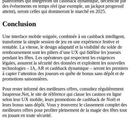
plateformes qui intégreront un cashback dynamique, déclenché par
des événements en temps réel (par exemple, un jackpot progressif
atteint), seront celles qui domineront le marché en 2025.
Conclusion
Une interface mobile soignée, combinée à un cashback intelligent,
transforme la simple session de jeu en une expérience festive et
rentable. La vitesse, le design adaptatif et la visibilité du solde de
remboursement sont les piliers d’une UX qui fidélise les joueurs
pendant les fêtes. Les opérateurs qui respectent les exigences
légales, assurent la sécurité des données et exploitent les nouvelles
technologies – IA, AR et cashback dynamique – seront les premiers
à capter l’attention des joueurs en quête de bonus sans dépôt et de
promotions saisonnières.
Pour rester informé des meilleures offres, consultez régulièrement
Israpresse.Net, le site de référence qui classe les casinos en ligne
selon leur UX mobile, leurs promotions de cashback de Noël et
leurs bonus sans dépôt. Vous y trouverez le classement complet des
meilleures offres pour profiter pleinement de la magie des fêtes tout
en jouant en toute sécurité.