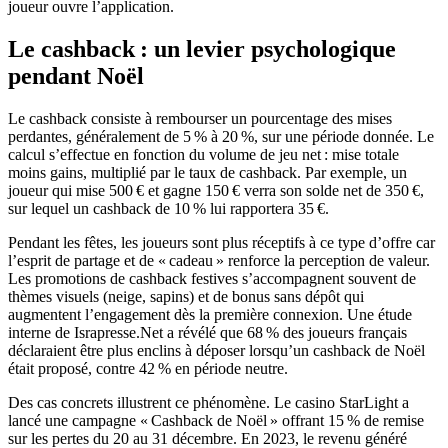
joueur ouvre l’application.
Le cashback : un levier psychologique
pendant Noël
Le cashback consiste à rembourser un pourcentage des mises
perdantes, généralement de 5 % à 20 %, sur une période donnée. Le
calcul s’effectue en fonction du volume de jeu net : mise totale
moins gains, multiplié par le taux de cashback. Par exemple, un
joueur qui mise 500 € et gagne 150 € verra son solde net de 350 €,
sur lequel un cashback de 10 % lui rapportera 35 €.
Pendant les fêtes, les joueurs sont plus réceptifs à ce type d’offre car
l’esprit de partage et de « cadeau » renforce la perception de valeur.
Les promotions de cashback festives s’accompagnent souvent de
thèmes visuels (neige, sapins) et de bonus sans dépôt qui
augmentent l’engagement dès la première connexion. Une étude
interne de Israpresse.Net a révélé que 68 % des joueurs français
déclaraient être plus enclins à déposer lorsqu’un cashback de Noël
était proposé, contre 42 % en période neutre.
Des cas concrets illustrent ce phénomène. Le casino StarLight a
lancé une campagne « Cashback de Noël » offrant 15 % de remise
sur les pertes du 20 au 31 décembre. En 2023, le revenu généré