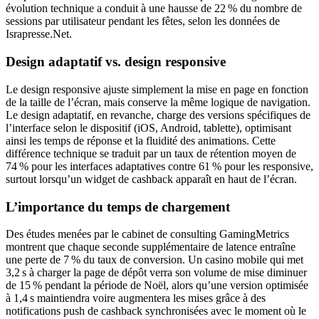
évolution technique a conduit à une hausse de 22 % du nombre de
sessions par utilisateur pendant les fêtes, selon les données de
Israpresse.Net.
Design adaptatif vs. design responsive
Le design responsive ajuste simplement la mise en page en fonction
de la taille de l’écran, mais conserve la même logique de navigation.
Le design adaptatif, en revanche, charge des versions spécifiques de
l’interface selon le dispositif (iOS, Android, tablette), optimisant
ainsi les temps de réponse et la fluidité des animations. Cette
différence technique se traduit par un taux de rétention moyen de
74 % pour les interfaces adaptatives contre 61 % pour les responsive,
surtout lorsqu’un widget de cashback apparaît en haut de l’écran.
L’importance du temps de chargement
Des études menées par le cabinet de consulting GamingMetrics
montrent que chaque seconde supplémentaire de latence entraîne
une perte de 7 % du taux de conversion. Un casino mobile qui met
3,2 s à charger la page de dépôt verra son volume de mise diminuer
de 15 % pendant la période de Noël, alors qu’une version optimisée
à 1,4 s maintiendra voire augmentera les mises grâce à des
notifications push de cashback synchronisées avec le moment où le