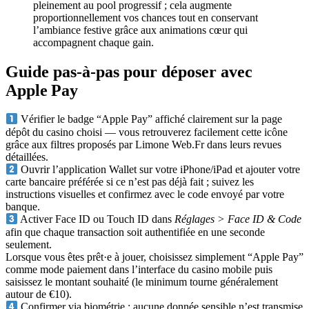
pleinement au pool progressif ; cela augmente
proportionnellement vos chances tout en conservant
l’ambiance festive grâce aux animations cœur qui
accompagnent chaque gain.
Guide pas‑à‑pas pour déposer avec
Apple Pay
Vérifier le badge “Apple Pay” affiché clairement sur la page
dépôt du casino choisi — vous retrouverez facilement cette icône
grâce aux filtres proposés par Limone Web.Fr dans leurs revues
détaillées.
Ouvrir l’application Wallet sur votre iPhone/iPad et ajouter votre
carte bancaire préférée si ce n’est pas déjà fait ; suivez les
instructions visuelles et confirmez avec le code envoyé par votre
banque.
Activer Face ID ou Touch ID dans
Réglages > Face ID & Code
afin que chaque transaction soit authentifiée en une seconde
seulement.
Lorsque vous êtes prêt·e à jouer, choisissez simplement “Apple Pay”
comme mode paiement dans l’interface du casino mobile puis
saisissez le montant souhaité (le minimum tourne généralement
autour de €10).
Confirmer via biométrie ; aucune donnée sensible n’est transmise