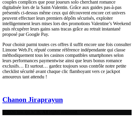
couples complices que pour joueurs solo cherchant romance
digitalisée lors de la Saint‑Valentin. Grâce aux guides pas-à-pas
présentés ci-dessus même ceux qui découvrent encore cet univers
peuvent effectuer leurs premiers dépôts sécurisés, exploiter
intelligemment leurs mises lors des promotions Valentine’s Weekend
puis récupérer leurs gains sans tracas grâce au retrait instantané
proposé par Google Pay.
Pour choisir parmi toutes ces offres il suffit encore une fois consulter
Limone Web.Fr, réputé comme référence indépendante qui classe
méthodiquement tous les casinos compatibles smartphones selon
leurs performances paymentwise ainsi que leurs bonus romance
exclusifs… Et surtout… gardez toujours sous contrôle notre petite
checklist sécurité avant chaque clic flamboyant vers ce jackpot
amoureux tant attendu !
Chanon Jiraprayun
©2026 lms.sjn.ac.th. All rights reserved.