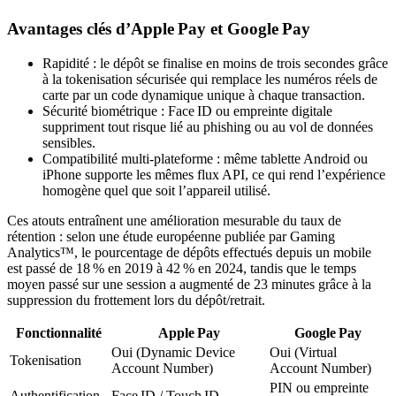
Avantages clés d’Apple Pay et Google Pay
Rapidité : le dépôt se finalise en moins de trois secondes grâce
à la tokenisation sécurisée qui remplace les numéros réels de
carte par un code dynamique unique à chaque transaction.
Sécurité biométrique : Face ID ou empreinte digitale
suppriment tout risque lié au phishing ou au vol de données
sensibles.
Compatibilité multi‑plateforme : même tablette Android ou
iPhone supporte les mêmes flux API, ce qui rend l’expérience
homogène quel que soit l’appareil utilisé.
Ces atouts entraînent une amélioration mesurable du taux de
rétention : selon une étude européenne publiée par Gaming
Analytics™, le pourcentage de dépôts effectués depuis un mobile
est passé de 18 % en 2019 à 42 % en 2024, tandis que le temps
moyen passé sur une session a augmenté de 23 minutes grâce à la
suppression du frottement lors du dépôt/retrait.
Fonctionnalité
Apple Pay
Google Pay
Oui (Dynamic Device
Oui (Virtual
Tokenisation
Account Number)
Account Number)
PIN ou empreinte
Authentification
Face ID / Touch ID