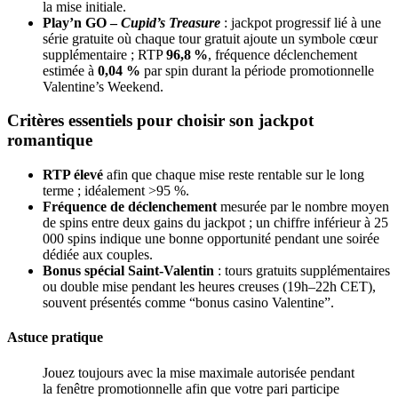
la mise initiale.
Play’n GO –
Cupid’s Treasure
: jackpot progressif lié à une
série gratuite où chaque tour gratuit ajoute un symbole cœur
supplémentaire ; RTP
96,8 %
, fréquence déclenchement
estimée à
0,04 %
par spin durant la période promotionnelle
Valentine’s Weekend.
Critères essentiels pour choisir son jackpot
romantique
RTP élevé
afin que chaque mise reste rentable sur le long
terme ; idéalement >95 %.
Fréquence de déclenchement
mesurée par le nombre moyen
de spins entre deux gains du jackpot ; un chiffre inférieur à 25
000 spins indique une bonne opportunité pendant une soirée
dédiée aux couples.
Bonus spécial Saint‑Valentin
: tours gratuits supplémentaires
ou double mise pendant les heures creuses (19h–22h CET),
souvent présentés comme “bonus casino Valentine”.
Astuce pratique
Jouez toujours avec la mise maximale autorisée pendant
la fenêtre promotionnelle afin que votre pari participe