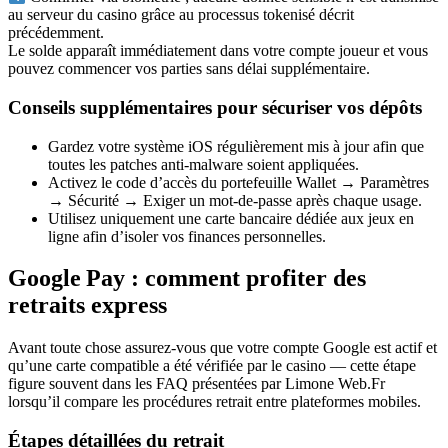
au serveur du casino grâce au processus tokenisé décrit
précédemment.
Le solde apparaît immédiatement dans votre compte joueur et vous
pouvez commencer vos parties sans délai supplémentaire.
Conseils supplémentaires pour sécuriser vos dépôts
Gardez votre système iOS régulièrement mis à jour afin que
toutes les patches anti‑malware soient appliquées.
Activez le code d’accès du portefeuille Wallet → Paramètres
→ Sécurité → Exiger un mot‑de‑passe après chaque usage.
Utilisez uniquement une carte bancaire dédiée aux jeux en
ligne afin d’isoler vos finances personnelles.
Google Pay : comment profiter des
retraits express
Avant toute chose assurez‑vous que votre compte Google est actif et
qu’une carte compatible a été vérifiée par le casino — cette étape
figure souvent dans les FAQ présentées par Limone Web.Fr
lorsqu’il compare les procédures retrait entre plateformes mobiles.
Étapes détaillées du retrait