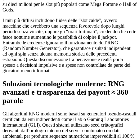
su dieci milioni per le slot più popolari come Mega Fortune o Hall of
Gods.
I miti più diffusi includono l’idea delle “slot calde”, ovvero
macchine che avrebbero una sequenza favorevole dopo lunghi
periodi senza vincite; oppure gli “orari fortunati”, credendo che certe
fasce notturne aumentino le possibilità di colpire il jackpot.
Entrambe le credenze ignorano il funzionamento dell’RNG
(Random Number Generator), che garantisce risultati indipendenti
ad ogni spin senza alcuna memoria storica delle precedenti
estrazioni. Questa disconnessione tra percezione e realtà porta
spesso a decisioni impulsive e a spese non controllate da parte dei
giocatori meno informati.
Soluzioni tecnologiche moderne: RNG
avanzati e trasparenza dei payout ≈ 360
parole
Gli algoritmi RNG moderni sono basati su generatori pseudo‑casuali
certificati da enti indipendenti come iLab o Gaming Laboratories
International (GLI). Questi sistemi utilizzano seed crittografici
derivanti dall’orologio interno del server combinato con dati
ambientali per produrre sequenze numeriche imprevedibili al 100 %.