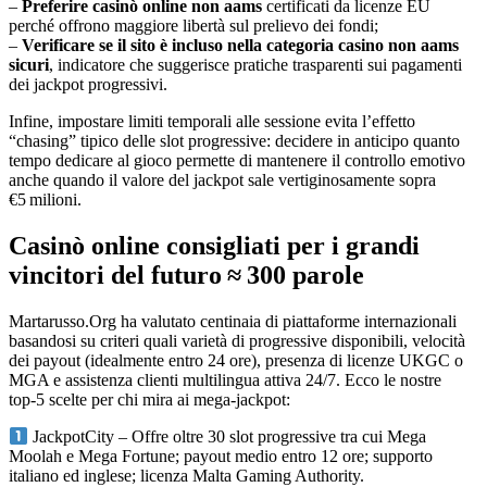
–
Preferire casinò online non aams
certificati da licenze EU
perché offrono maggiore libertà sul prelievo dei fondi;
–
Verificare se il sito è incluso nella categoria casino non aams
sicuri
, indicatore che suggerisce pratiche trasparenti sui pagamenti
dei jackpot progressivi.
Infine, impostare limiti temporali alle sessione evita l’effetto
“chasing” tipico delle slot progressive: decidere in anticipo quanto
tempo dedicare al gioco permette di mantenere il controllo emotivo
anche quando il valore del jackpot sale vertiginosamente sopra
€5 milioni.
Casinò online consigliati per i grandi
vincitori del futuro ≈ 300 parole
Martarusso.Org ha valutato centinaia di piattaforme internazionali
basandosi su criteri quali varietà di progressive disponibili, velocità
dei payout (idealmente entro 24 ore), presenza di licenze UKGC o
MGA e assistenza clienti multilingua attiva 24/7. Ecco le nostre
top‑5 scelte per chi mira ai mega‑jackpot:
JackpotCity – Offre oltre 30 slot progressive tra cui Mega
Moolah e Mega Fortune; payout medio entro 12 ore; supporto
italiano ed inglese; licenza Malta Gaming Authority.