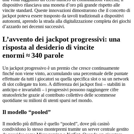
dispositivo rilasciava una moneta d’oro più grande rispetto alle
vincite standard. Queste innovazioni dimostrarono che il concetto di
jackpot poteva essere trasposto da tavoli tradizionali a dispositivi
autonomi, aprendo la strada alla digitalizzazione completa dei giochi
d’azzardo nei decenni successivi.
L’avvento dei jackpot progressivi: una
risposta al desiderio di vincite
enormi ≈ 340 parole
Un jackpot progressivo è un premio che cresce continuamente
finché non viene vinto, accumulando una percentuale delle puntate
effettuate da tutti i giocatori su quella specifica slot o su un network
di slot collegate tra loro. A differenza dei jackpot fissi – stabiliti in
anticipo e invariabili – i progressivi possono raggiungere cifre
stratosferiche grazie al contributo collettivo delle scommesse
quotidiane su milioni di utenti sparsi nel mondo.
Il modello “pooled”
Il modello più diffuso è quello “pooled”, dove più casinò
condividono lo stesso montepremi tramite un server centrale gestito