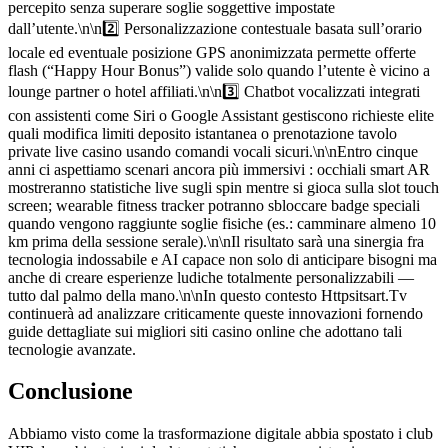
percepito senza superare soglie soggettive impostate
dall’utente.\n\n2️⃣ Personalizzazione contestuale basata sull’orario
locale ed eventuale posizione GPS anonimizzata permette offerte
flash (“Happy Hour Bonus”) valide solo quando l’utente è vicino a
lounge partner o hotel affiliati.\n\n3️⃣ Chatbot vocalizzati integrati
con assistenti come Siri o Google Assistant gestiscono richieste elite
quali modifica limiti deposito istantanea o prenotazione tavolo
private live casino usando comandi vocali sicuri.\n\nEntro cinque
anni ci aspettiamo scenari ancora più immersivi : occhiali smart AR
mostreranno statistiche live sugli spin mentre si gioca sulla slot touch
screen; wearable fitness tracker potranno sbloccare badge speciali
quando vengono raggiunte soglie fisiche (es.: camminare almeno 10
km prima della sessione serale).\n\nIl risultato sarà una sinergia fra
tecnologia indossabile e AI capace non solo di anticipare bisogni ma
anche di creare esperienze ludiche totalmente personalizzabili —
tutto dal palmo della mano.\n\nIn questo contesto Httpsitsart.Tv
continuerà ad analizzare criticamente queste innovazioni fornendo
guide dettagliate sui migliori siti casino online che adottano tali
tecnologie avanzate.
Conclusione
Abbiamo visto come la trasformazione digitale abbia spostato i club