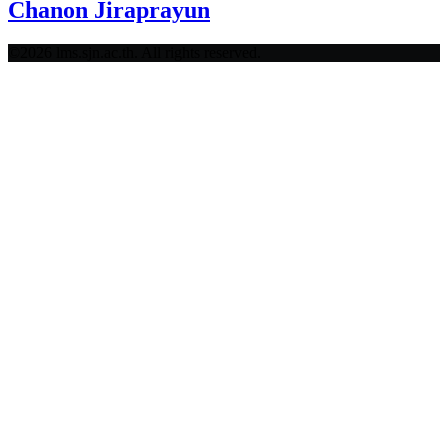
Chanon Jiraprayun
©2026 lms.sjn.ac.th. All rights reserved.