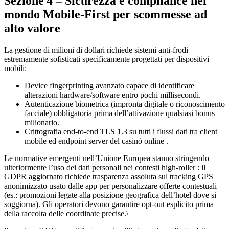
Sezione 4 – Sicurezza e compliance nel
mondo Mobile‑First per scommesse ad
alto valore
La gestione di milioni di dollari richiede sistemi anti‑frodi
estremamente sofisticati specificamente progettati per dispositivi
mobili:
Device fingerprinting avanzato capace di identificare
alterazioni hardware/software entro pochi millisecondi.
Autenticazione biometrica (impronta digitale o riconoscimento
facciale) obbligatoria prima dell’attivazione qualsiasi bonus
milionario.
Crittografia end‑to‑end TLS 1.3 su tutti i flussi dati tra client
mobile ed endpoint server del casinò online .
Le normative emergenti nell’Unione Europea stanno stringendo
ulteriormente l’uso dei dati personali nei contesti high‑roller : il
GDPR aggiornato richiede trasparenza assoluta sul tracking GPS
anonimizzato usato dalle app per personalizzare offerte contestuali
(es.: promozioni legate alla posizione geografica dell’hotel dove si
soggiorna). Gli operatori devono garantire opt‑out esplicito prima
della raccolta delle coordinate precise.\