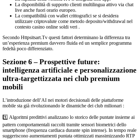
La disponibilità di supporto clienti multilingua attivo via chat
live anche fuori orario europeo.
La compatibilità con wallet crittografici se si desidera
utilizzare criptovalute come metodo deposito/withdrawal nel
contesto casino online soldi veri .
Secondo Httpsitsart.Tv questi fattori determinano la differenza tra
un’esperienza premium davvero fluida ed un semplice programma
fedeltà poco differenziato.
Sezione 6 – Prospettive future:
intelligenza artificiale e personalizzazione
ultra‑targettizzata nei club premium
mobili
L’introduzione dell’AI nei motori decisionali delle piattaforme
mobile sta già rivoluzionando le dinamiche dei club milionari :
1️⃣ Algoritmi predittivi analizzano lo storico delle puntate insieme ai
pattern comportamentali raccolti tramite sensori biometrici dello
smartphone (frequenza cardiaca durante spin intense). In tempo reale
suggeriscono aumentamenti puntata ottimizzati massimizzando RTP