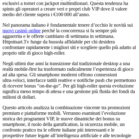
esclusivi a tornei con jackpot multimilionari. Questa tendenza ha
spinto gli operatori a creare veri e propri club VIP dove il valore
medio del cliente supera i €100 000 all’anno.
Nel panorama italiano è fondamentale tenere d’occhio le novità sui
nuovi casinò online
perché la concorrenza si fa sempre più
agguerrita e le offerte cambiano di settimana in settimana.
Httpsitsart.Tv funge da bussola affidabile per chi desidera
confrontare rapidamente i migliori siti e scegliere quello più adatto al
proprio stile di gioco high‑roller.
Negli ultimi due anni la transizione dal tradizionale desktop a una
realtà mobile‑first ha trasformato radicalmente l’esperienza di gioco
ad alta spesa. Gli smartphone moderni offrono connessioni
ultra‑veloci, interfacce tattili reattive e notifiche push che permettono
di ricevere bonus “on‑the‑go”. Per gli high‑roller questa evoluzione
significa meno tempo di attesa e una gestione più fluida dei fondi da
milioni di dollari.
Questo articolo analizza la combinazione vincente tra promozioni
premium e piattaforme mobili. Verranno esaminati l’evoluzione
storica dei programmi VIP, le nuove dinamiche dei bonus su
smartphone, il ruolo della gamification, la sicurezza mobile, un
confronto pratico tra le offerte italiane più interessanti e le
prospettive future legate all’intelligenza artificiale e alle tecnologie