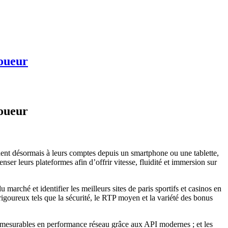
joueur
joueur
ent désormais à leurs comptes depuis un smartphone ou une tablette,
nser leurs plateformes afin d’offrir vitesse, fluidité et immersion sur
arché et identifier les meilleurs sites de paris sportifs et casinos en
igoureux tels que la sécurité, le RTP moyen et la variété des bonus
ns mesurables en performance réseau grâce aux API modernes ; et les