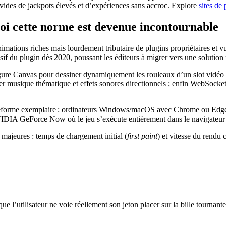
 avides de jackpots élevés et d’expériences sans accroc. Explore
sites de 
i cette norme est devenue incontournable
mations riches mais lourdement tributaire de plugins propriétaires et 
ssif du plugin dès 2020, poussant les éditeurs à migrer vers une solut
 figure Canvas pour dessiner dynamiquement les rouleaux d’un slot vidé
 musique thématique et effets sonores directionnels ; enfin WebSockets
plateforme exemplaire : ordinateurs Windows/macOS avec Chrome ou Edg
DIA GeForce Now où le jeu s’exécute entièrement dans le navigateur s
 majeures : temps de chargement initial (
first paint
) et vitesse du rendu 
e l’utilisateur ne voie réellement son jeton placer sur la bille tournante