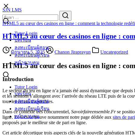
Skip
SJN LMS
to
Search
Search
content
for:
HTML5 au cœur des casinos en ligne : comment la technologie redéfin
Tutor Login
HTML5 au cœur des casinos en ligne : comm
บทเรียน
ลงทะเบียนผู้สอน
มิถุนายน 5, 2025
Chanon Jiraprayun
Uncategorized
ลงทะเบียนผู้เรียน
หน้าควบคุม
HTML5 au cœur des casinos en ligne : comm
Introduction
Tutor Login
Le secteur du jeu en ligne n’a jamais été aussi dynamique que depuis
บทเรียน
et les sessions s’allongent avec l’arrivée du réseau LTE puis de la couv
ลงทะเบียนผู้สอน
tous les écrans disponibles.
ลงทะเบียนผู้เรียน
Dans ce contexte très concurrentiel,
Savoirfaireensemble.Fr
se positio
หน้าควบคุม
ligne. Le lecteur trouve notamment notre page dédiée aux
sites de par
proposés par le meilleur site de pari en ligne.
Cet article décortique trois aspects clés de la nouvelle génération HT