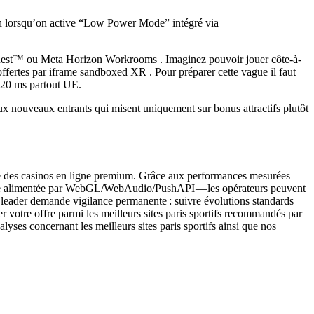
in lorsqu’on active “Low Power Mode” intégré via
 Quest™ ou Meta Horizon Workrooms . Imaginez pouvoir jouer côte-à-
fertes par iframe sandboxed XR . Pour préparer cette vague il faut
 <20 ms partout UE.
ux nouveaux entrants qui misent uniquement sur bonus attractifs plutôt
e des casinos en ligne premium​. Grâce aux performances mesurées—
sive alimentée par WebGL/WebAudio/PushAPI — les opérateurs peuvent
r leader demande vigilance permanente : suivre évolutions standards
otre offre parmi les meilleurs sites paris sportifs recommandés par
lyses concernant les meilleurs sites paris sportifs ainsi que nos