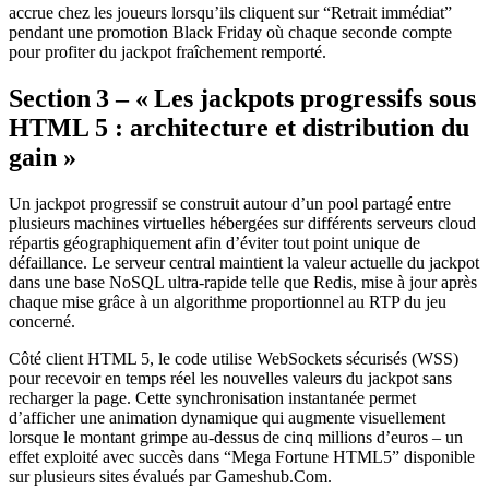
accrue chez les joueurs lorsqu’ils cliquent sur “Retrait immédiat”
pendant une promotion Black Friday où chaque seconde compte
pour profiter du jackpot fraîchement remporté.
Section 3 – « Les jackpots progressifs sous
HTML 5 : architecture et distribution du
gain »
Un jackpot progressif se construit autour d’un pool partagé entre
plusieurs machines virtuelles hébergées sur différents serveurs cloud
répartis géographiquement afin d’éviter tout point unique de
défaillance. Le serveur central maintient la valeur actuelle du jackpot
dans une base NoSQL ultra‑rapide telle que Redis, mise à jour après
chaque mise grâce à un algorithme proportionnel au RTP du jeu
concerné.
Côté client HTML 5, le code utilise WebSockets sécurisés (WSS)
pour recevoir en temps réel les nouvelles valeurs du jackpot sans
recharger la page. Cette synchronisation instantanée permet
d’afficher une animation dynamique qui augmente visuellement
lorsque le montant grimpe au-dessus de cinq millions d’euros – un
effet exploité avec succès dans “Mega Fortune HTML5” disponible
sur plusieurs sites évalués par Gameshub.Com.