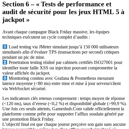
Section 6 – « Tests de performance et
audit de sécurité pour les jeux HTML 5 à
jackpot »
Avant chaque campagne Black Friday massive, les équipes
techniques exécutent un cycle complet d’audits :
Load testing via JMeter simulant jusqu’à 150 000 utilisateurs
simultanés afin d’évaluer TPS (transactions per second) critiques
pendant un pic de mise.
Penetration testing réalisé par cabinets certifiés ISO27001 pour
identifier toute faille XSS ou injection pouvant compromettre la
valeur affichée du jackpot.
Monitoring continu avec Grafana & Prometheus mesurant
latence moyenne (<80 ms) entre mise et mise à jour serveur/client
via WebSocket sécurisé.
Les indicateurs clés retenus comprennent : temps moyen de réponse
(<120 ms), taux d’erreur (<0,2 %) et disponibilité globale (>99,9 %).
Une fois ces seuils atteints, Gameshub.Com valide officiellement la
plateforme comme prête pour supporter l’afflux soudain généré par
une promotion Black Friday.
L’objectif final est que chaque joueur perçoive son gain sans aucune