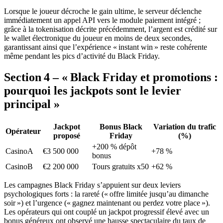
Lorsque le joueur décroche le gain ultime, le serveur déclenche
immédiatement un appel API vers le module paiement intégré ;
grâce à la tokenisation décrite précédemment, l’argent est crédité sur
le wallet électronique du joueur en moins de deux secondes,
garantissant ainsi que l’expérience « instant win » reste cohérente
même pendant les pics d’activité du Black Friday.
Section 4 – « Black Friday et promotions :
pourquoi les jackpots sont le levier
principal »
Jackpot
Bonus Black
Variation du trafic
Opérateur
proposé
Friday
(%)
+200 % dépôt
CasinoA
€3 500 000
+78 %
bonus
CasinoB
€2 200 000
Tours gratuits x50
+62 %
Les campagnes Black Friday s’appuient sur deux leviers
psychologiques forts : la rareté (« offre limitée jusqu’au dimanche
soir ») et l’urgence (« gagnez maintenant ou perdez votre place »).
Les opérateurs qui ont couplé un jackpot progressif élevé avec un
bonus généreux ont observé une hausse spectaculaire du taux de