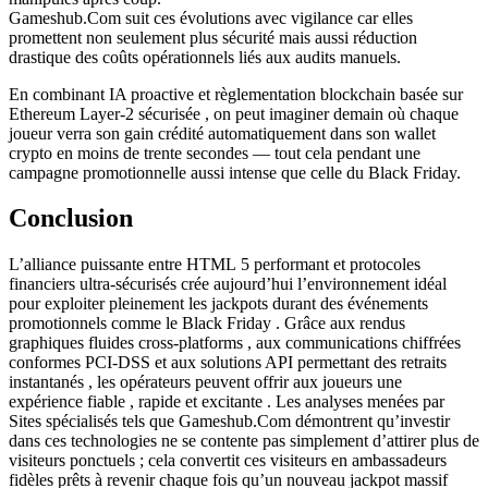
Gameshub.Com suit ces évolutions avec vigilance car elles
promettent non seulement plus sécurité mais aussi réduction
drastique des coûts opérationnels liés aux audits manuels.
En combinant IA proactive et règlementation blockchain basée sur
Ethereum Layer‑2 sécurisée , on peut imaginer demain où chaque
joueur verra son gain crédité automatiquement dans son wallet
crypto en moins de trente secondes — tout cela pendant une
campagne promotionnelle aussi intense que celle du Black Friday.
Conclusion
L’alliance puissante entre HTML 5 performant et protocoles
financiers ultra‑sécurisés crée aujourd’hui l’environnement idéal
pour exploiter pleinement les jackpots durant des événements
promotionnels comme le Black Friday . Grâce aux rendus
graphiques fluides cross‑platforms , aux communications chiffrées
conformes PCI‑DSS et aux solutions API permettant des retraits
instantanés , les opérateurs peuvent offrir aux joueurs une
expérience fiable , rapide et excitante . Les analyses menées par
Sites spécialisés tels que Gameshub.Com démontrent qu’investir
dans ces technologies ne se contente pas simplement d’attirer plus de
visiteurs ponctuels ; cela convertit ces visiteurs en ambassadeurs
fidèles prêts à revenir chaque fois qu’un nouveau jackpot massif