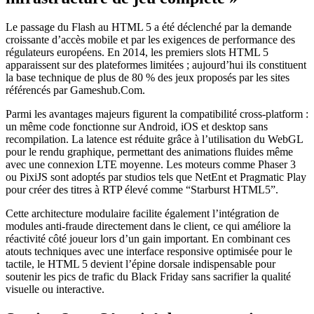
Le passage du Flash au HTML 5 a été déclenché par la demande
croissante d’accès mobile et par les exigences de performance des
régulateurs européens. En 2014, les premiers slots HTML 5
apparaissent sur des plateformes limitées ; aujourd’hui ils constituent
la base technique de plus de 80 % des jeux proposés par les sites
référencés par Gameshub.Com.
Parmi les avantages majeurs figurent la compatibilité cross‑platform :
un même code fonctionne sur Android, iOS et desktop sans
recompilation. La latence est réduite grâce à l’utilisation du WebGL
pour le rendu graphique, permettant des animations fluides même
avec une connexion LTE moyenne. Les moteurs comme Phaser 3
ou PixiJS sont adoptés par studios tels que NetEnt et Pragmatic Play
pour créer des titres à RTP élevé comme “Starburst HTML5”.
Cette architecture modulaire facilite également l’intégration de
modules anti‑fraude directement dans le client, ce qui améliore la
réactivité côté joueur lors d’un gain important. En combinant ces
atouts techniques avec une interface responsive optimisée pour le
tactile, le HTML 5 devient l’épine dorsale indispensable pour
soutenir les pics de trafic du Black Friday sans sacrifier la qualité
visuelle ou interactive.