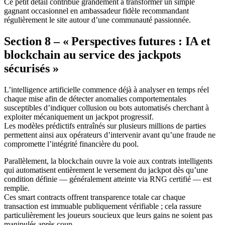
Ce petit détail contribue grandement à transformer un simple
gagnant occasionnel en ambassadeur fidèle recommandant
régulièrement le site autour d’une communauté passionnée.
Section 8 – « Perspectives futures : IA et
blockchain au service des jackpots
sécurisés »
L’intelligence artificielle commence déjà à analyser en temps réel
chaque mise afin de détecter anomalies comportementales
susceptibles d’indiquer collusion ou bots automatisés cherchant à
exploiter mécaniquement un jackpot progressif.
Les modèles prédictifs entraînés sur plusieurs millions de parties
permettent ainsi aux opérateurs d’intervenir avant qu’une fraude ne
compromette l’intégrité financière du pool.
Parallèlement, la blockchain ouvre la voie aux contrats intelligents
qui automatisent entièrement le versement du jackpot dès qu’une
condition définie — généralement atteinte via RNG certifié — est
remplie.
Ces smart contracts offrent transparence totale car chaque
transaction est immuable publiquement vérifiable ; cela rassure
particulièrement les joueurs soucieux que leurs gains ne soient pas
manipulés après coup.