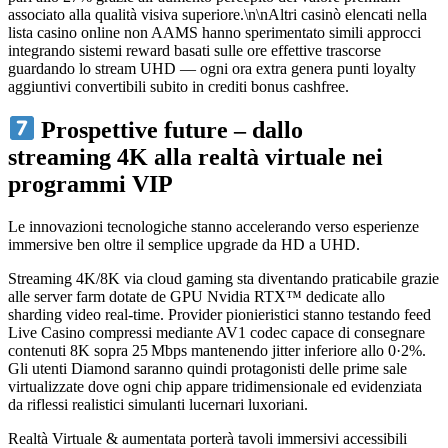
associato alla qualità visiva superiore.\n\nAltri casinò elencati nella
lista casino online non AAMS hanno sperimentato simili approcci
integrando sistemi reward basati sulle ore effettive trascorse
guardando lo stream UHD — ogni ora extra genera punti loyalty
aggiuntivi convertibili subito in crediti bonus cashfree.
Prospettive future – dallo
streaming 4K alla realtà virtuale nei
programmi VIP
Le innovazioni tecnologiche stanno accelerando verso esperienze
immersive ben oltre il semplice upgrade da HD a UHD.
Streaming 4K/8K via cloud gaming sta diventando praticabile grazie
alle server farm dotate de GPU Nvidia RTX™ dedicate allo
sharding video real-time. Provider pionieristici stanno testando feed
Live Casino compressi mediante AV1 codec capace di consegnare
contenuti ​8K​ sopra 25 Mbps mantenendo jitter inferiore allo 0·2%.
Gli utenti Diamond saranno quindi protagonisti delle prime sale
virtualizzate dove ogni chip appare tridimensionale ed evidenziata
da riflessi realistici simulanti lucernari luxoriani.
Realtà Virtuale & aumentata porterà tavoli immersivi accessibili