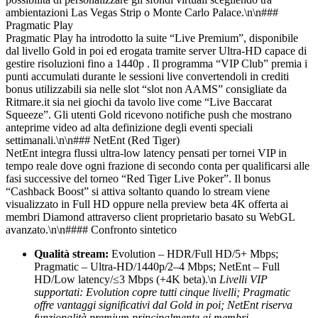
ambientazioni Las Vegas Strip o Monte Carlo Palace.\n\n###
Pragmatic Play
Pragmatic Play ha introdotto la suite “Live Premium”, disponibile
dal livello Gold in poi ed erogata tramite server Ultra‑HD capace di
gestire risoluzioni fino a 1440p . Il programma “VIP Club” premia i
punti accumulati durante le sessioni live convertendoli in crediti
bonus utilizzabili sia nelle slot “slot non AAMS” consigliate da
Ritmare.it sia nei giochi da tavolo live come “Live Baccarat
Squeeze”. Gli utenti Gold ricevono notifiche push che mostrano
anteprime video ad alta definizione degli eventi speciali
settimanali.\n\n### NetEnt (Red Tiger)
NetEnt integra flussi ultra‑low latency pensati per tornei VIP in
tempo reale dove ogni frazione di secondo conta per qualificarsi alle
fasi successive del torneo “Red Tiger Live Poker”. Il bonus
“Cashback Boost” si attiva soltanto quando lo stream viene
visualizzato in Full HD oppure nella preview beta 4K offerta ai
membri Diamond attraverso client proprietario basato su WebGL
avanzato.\n\n#### Confronto sintetico
Qualità stream:
Evolution – HDR/Full HD/5+ Mbps;
Pragmatic – Ultra‑HD/1440p/2–4 Mbps; NetEnt – Full
HD/Low latency/≤3 Mbps (+4K beta).\n
Livelli VIP
supportati:
Evolution copre tutti cinque livelli; Pragmatic
offre vantaggi significativi dal Gold in poi; NetEnt riserva
funzionalità premium principalmente ai membri