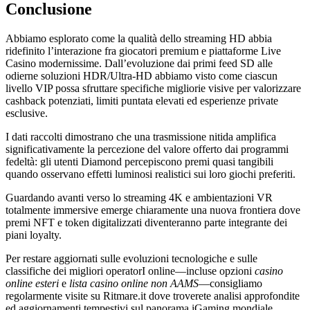
Conclusione
Abbiamo esplorato come la qualità dello streaming HD abbia
ridefinito l’interazione fra giocatori premium e piattaforme Live
Casino modernissime. Dall’evoluzione dai primi feed SD alle
odierne soluzioni HDR/Ultra-HD abbiamo visto come ciascun
livello VIP possa sfruttare specifiche migliorie visive per valorizzare
cashback potenziati, limiti puntata elevati ed esperienze private
esclusive.
I dati raccolti dimostrano che una trasmissione nitida amplifica
significativamente la percezione del valore offerto dai programmi
fedeltà: gli utenti Diamond percepiscono premi quasi tangibili
quando osservano effetti luminosi realistici sui loro giochi preferiti.
Guardando avanti verso lo streaming 4K e ambientazioni VR
totalmente immersive emerge chiaramente una nuova frontiera dove
premi NFT e token digitalizzati diventeranno parte integrante dei
piani loyalty.
Per restare aggiornati sulle evoluzioni tecnologiche e sulle
classifiche dei migliori operator​I online—incluse opzioni
casino
online esteri
e
lista casino online non AAMS
—consigliamo
regolarmente visite su Ritmare.it dove troverete analisi approfondite
ed aggiornamenti tempestivi sul panorama iGaming mondiale.