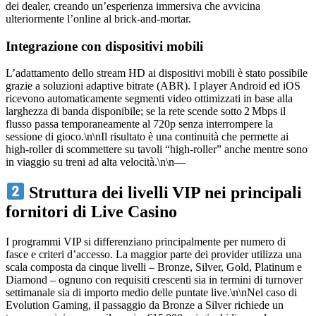
dei dealer, creando un’esperienza immersiva che avvicina
ulteriormente l’online al brick‑and‑mortar.
Integrazione con dispositivi mobili
L’adattamento dello stream HD ai dispositivi mobili è stato possibile
grazie a soluzioni adaptive bitrate (ABR). I player Android ed iOS
ricevono automaticamente segmenti video ottimizzati in base alla
larghezza di banda disponibile; se la rete scende sotto 2 Mbps il
flusso passa temporaneamente al 720p senza interrompere la
sessione di gioco.\n\nIl risultato è una continuità che permette ai
high‑roller di scommettere su tavoli “high‑roller” anche mentre sono
in viaggio su treni ad alta velocità.\n\n—
Struttura dei livelli VIP nei principali
fornitori di Live Casino
I programmi VIP si differenziano principalmente per numero di
fasce e criteri d’accesso. La maggior parte dei provider utilizza una
scala composta da cinque livelli – Bronze, Silver, Gold, Platinum e
Diamond – ognuno con requisiti crescenti sia in termini di turnover
settimanale sia di importo medio delle puntate live.\n\nNel caso di
Evolution Gaming, il passaggio da Bronze a Silver richiede un