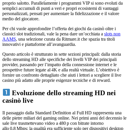
proprio salotto. Parallelamente i programmi VIP si sono evoluti da
semplici accumuli di punti a veri e propri ecosistemi di vantaggi
personalizzati, pensati per aumentare la fidelizzazione e il valore
medio del giocatore.
Per chi vuole approfondire l’offerta dei giochi da casinò oltre i
classici slot tradizionali, vale la pena dare un’occhiata a
slots non
AAMS
, una selezione curata da Ritmare.it che spazia tra titoli
innovativi e piattaforme all’avanguardia.
Questo articolo è strutturato in sette sezioni principali: dalla storia
dello streaming HD alle specifiche dei livelli VIP dei principali
provider, passando per l’impatto della connessione internet e le
prospettive future legate al 4K e alla realtà virtuale. L’obiettivo è
fornire un confronto dettagliato che aiuti i lettori a scegliere il live
casino più adatto alle proprie esigenze tecniche e di reward.
Evoluzione dello streaming HD nei
casinò live
Il passaggio dalla Standard Definition al Full HD rappresenta una
delle pietre miliari del gaming online. Nei primi anni del decennio le
sale live trasmettevano video a 480 p con bitrate intorno
allo 0,8 Mbps; la qualità era sufficiente solo per dispositivi desktop