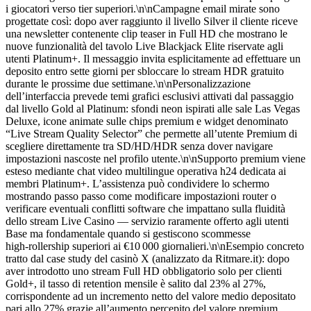
i giocatori verso tier superiori.\n\nCampagne email mirate sono
progettate così: dopo aver raggiunto il livello Silver il cliente riceve
una newsletter contenente clip teaser in Full HD che mostrano le
nuove funzionalità del tavolo Live Blackjack Elite riservate agli
utenti Platinum+. Il messaggio invita esplicitamente ad effettuare un
deposito entro sette giorni per sbloccare lo stream HDR gratuito
durante le prossime due settimane.\n\nPersonalizzazione
dell’interfaccia prevede temi grafici esclusivi attivati dal passaggio
dal livello Gold al Platinum: sfondi neon ispirati alle sale Las Vegas
Deluxe, icone animate sulle chips premium e widget denominato
“Live Stream Quality Selector” che permette all’utente Premium di
scegliere direttamente tra SD/HD/HDR senza dover navigare
impostazioni nascoste nel profilo utente.\n\nSupporto premium viene
esteso mediante chat video multilingue operativa h24 dedicata ai
membri Platinum+. L’assistenza può condividere lo schermo
mostrando passo passo come modificare impostazioni router o
verificare eventuali conflitti software che impattano sulla fluidità
dello stream Live Casino — servizio raramente offerto agli utenti
Base ma fondamentale quando si gestiscono scommesse
high‑rollership superiori ai €10 000 giornalieri.\n\nEsempio concreto
tratto dal case study del casinò X (analizzato da Ritmare.it): dopo
aver introdotto uno stream Full HD obbligatorio solo per clienti
Gold+, il tasso di retention mensile è salito dal 23% al 27%,
corrispondente ad un incremento netto del valore medio depositato
pari allo 27% grazie all’aumento percepito del valore premium