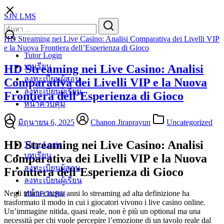
Skip
SJN LMS
to
Search
Search
content
for:
HD Streaming nei Live Casino: Analisi Comparativa dei Livelli VIP
e la Nuova Frontiera dell’Esperienza di Gioco
Tutor Login
บทเรียน
HD Streaming nei Live Casino: Analisi
ลงทะเบียนผู้สอน
Comparativa dei Livelli VIP e la Nuova
ลงทะเบียนผู้เรียน
Frontiera dell’Esperienza di Gioco
หน้าควบคุม
มิถุนายน 6, 2025
Chanon Jiraprayun
Uncategorized
HD Streaming nei Live Casino: Analisi
Tutor Login
บทเรียน
Comparativa dei Livelli VIP e la Nuova
ลงทะเบียนผู้สอน
Frontiera dell’Esperienza di Gioco
ลงทะเบียนผู้เรียน
หน้าควบคุม
Negli ultimi cinque anni lo streaming ad alta definizione ha
trasformato il modo in cui i giocatori vivono i live casino online.
Un’immagine nitida, quasi reale, non è più un optional ma una
necessità per chi vuole percepire l’emozione di un tavolo reale dal