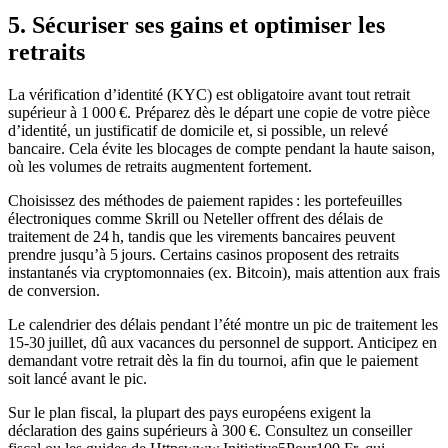
5. Sécuriser ses gains et optimiser les
retraits
La vérification d’identité (KYC) est obligatoire avant tout retrait
supérieur à 1 000 €. Préparez dès le départ une copie de votre pièce
d’identité, un justificatif de domicile et, si possible, un relevé
bancaire. Cela évite les blocages de compte pendant la haute saison,
où les volumes de retraits augmentent fortement.
Choisissez des méthodes de paiement rapides : les portefeuilles
électroniques comme Skrill ou Neteller offrent des délais de
traitement de 24 h, tandis que les virements bancaires peuvent
prendre jusqu’à 5 jours. Certains casinos proposent des retraits
instantanés via cryptomonnaies (ex. Bitcoin), mais attention aux frais
de conversion.
Le calendrier des délais pendant l’été montre un pic de traitement les
15‑30 juillet, dû aux vacances du personnel de support. Anticipez en
demandant votre retrait dès la fin du tournoi, afin que le paiement
soit lancé avant le pic.
Sur le plan fiscal, la plupart des pays européens exigent la
déclaration des gains supérieurs à 300 €. Consultez un conseiller