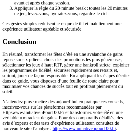
avant et après chaque session.
Appliquer la règle du 20‑minute break : toutes les 20 minutes
de jeu, levez‑vous, hydratez‑vous, regardez le ciel.
Ces gestes simples réduisent le risque de tilt et maintiennent une
expérience utilisateur agréable et sécurisée.
Conclusion
En résumé, transformer les fêtes d’été en une avalanche de gains
repose sur six piliers : choisir les promotions les plus généreuses,
sélectionner les jeux à haut RTP, gérer une bankroll stricte, exploiter
les programmes de fidélité, sécuriser rapidement ses retraits et,
surtout, jouer de façon responsable. En appliquant les étapes décrites
dans ce guide, vous disposez d’une feuille de route claire pour
maximiser vos chances de succès tout en profitant pleinement du
soleil.
N’attendez plus : mettez dès aujourd’hui en pratique ces conseils,
inscrivez‑vous sur les plateformes recommandées par
Httpswww.Initiative5Pour100.Fr et transformez votre été en une
véritable « miracle » de gains. Pour des comparatifs détaillés, des
avis d’experts et des tests d’expérience utilisateur, consultez de
nouveau le site d’analyse :
https://www.initiative5pour100.fr/
.