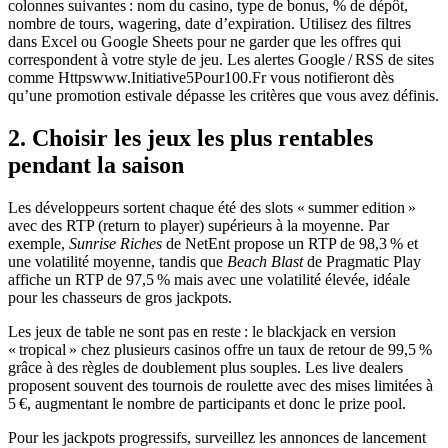
colonnes suivantes : nom du casino, type de bonus, % de dépôt,
nombre de tours, wagering, date d’expiration. Utilisez des filtres
dans Excel ou Google Sheets pour ne garder que les offres qui
correspondent à votre style de jeu. Les alertes Google / RSS de sites
comme Httpswww.Initiative5Pour100.Fr vous notifieront dès
qu’une promotion estivale dépasse les critères que vous avez définis.
2. Choisir les jeux les plus rentables
pendant la saison
Les développeurs sortent chaque été des slots « summer edition »
avec des RTP (return to player) supérieurs à la moyenne. Par
exemple,
Sunrise Riches
de NetEnt propose un RTP de 98,3 % et
une volatilité moyenne, tandis que
Beach Blast
de Pragmatic Play
affiche un RTP de 97,5 % mais avec une volatilité élevée, idéale
pour les chasseurs de gros jackpots.
Les jeux de table ne sont pas en reste : le blackjack en version
« tropical » chez plusieurs casinos offre un taux de retour de 99,5 %
grâce à des règles de doublement plus souples. Les live dealers
proposent souvent des tournois de roulette avec des mises limitées à
5 €, augmentant le nombre de participants et donc le prize pool.
Pour les jackpots progressifs, surveillez les annonces de lancement