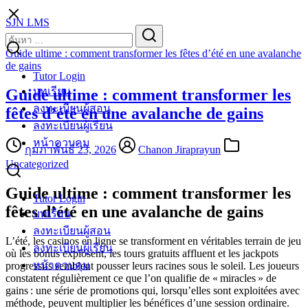
Skip
SJN LMS
to
Search
Search
content
for:
Guide ultime : comment transformer les fêtes d’été en une avalanche
de gains
Tutor Login
บทเรียน
Guide ultime : comment transformer les
ลงทะเบียนผู้สอน
fêtes d’été en une avalanche de gains
ลงทะเบียนผู้เรียน
หน้าควบคุม
กุมภาพันธ์ 23, 2026
Chanon Jiraprayun
Uncategorized
Guide ultime : comment transformer les
Tutor Login
fêtes d’été en une avalanche de gains
บทเรียน
ลงทะเบียนผู้สอน
L’été, les casinos en ligne se transforment en véritables terrain de jeu
ลงทะเบียนผู้เรียน
où les bonus explosent, les tours gratuits affluent et les jackpots
หน้าควบคุม
progressifs semblent pousser leurs racines sous le soleil. Les joueurs
constatent régulièrement ce que l’on qualifie de « miracles » de
gains : une série de promotions qui, lorsqu’elles sont exploitées avec
méthode, peuvent multiplier les bénéfices d’une session ordinaire.