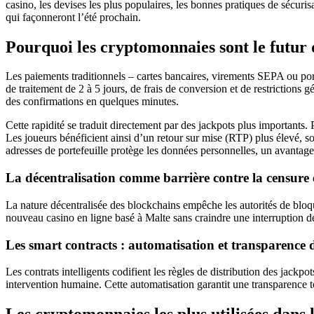
casino, les devises les plus populaires, les bonnes pratiques de sécurisat
qui façonneront l’été prochain.
Pourquoi les cryptomonnaies sont le futur 
Les paiements traditionnels – cartes bancaires, virements SEPA ou portef
de traitement de 2 à 5 jours, de frais de conversion et de restrictions 
des confirmations en quelques minutes.
Cette rapidité se traduit directement par des jackpots plus importants
Les joueurs bénéficient ainsi d’un retour sur mise (RTP) plus élevé, s
adresses de portefeuille protège les données personnelles, un avantage 
La décentralisation comme barrière contre la censure e
La nature décentralisée des blockchains empêche les autorités de bloq
nouveau casino en ligne basé à Malte sans craindre une interruption 
Les smart contracts : automatisation et transparence 
Les contrats intelligents codifient les règles de distribution des jack
intervention humaine. Cette automatisation garantit une transparence to