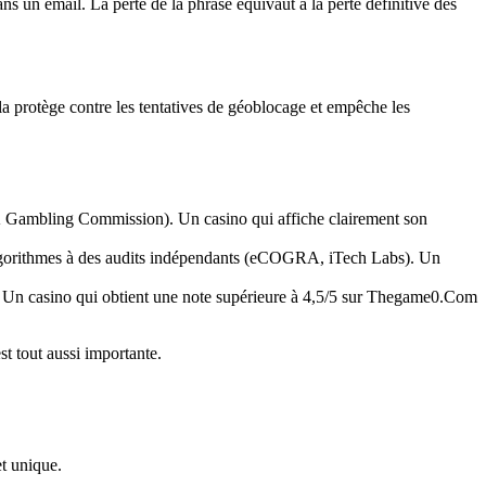
ans un email. La perte de la phrase équivaut à la perte définitive des
la protège contre les tentatives de géoblocage et empêche les
K Gambling Commission). Un casino qui affiche clairement son
algorithmes à des audits indépendants (eCOGRA, iTech Labs). Un
nt. Un casino qui obtient une note supérieure à 4,5/5 sur Thegame0.Com
st tout aussi importante.
et unique.