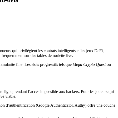
 au‑delà
ueurs qui privilégient les contrats intelligents et les jeux DeFi,
t fréquemment sur des tables de roulette live.
nularité fine. Les slots progressifs tels que
Mega Crypto Quest
ou
s ligne, rendant l’accès impossible aux hackers. Pour les joueurs qui
ve viable.
ation d’authentification (Google Authenticator, Authy) offre une couche