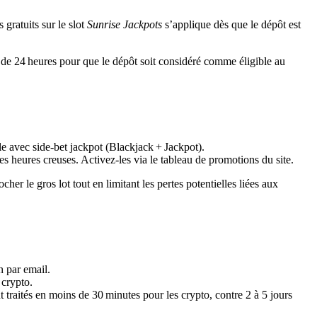
ratuits sur le slot
Sunrise Jackpots
s’applique dès que le dépôt est
de 24 heures pour que le dépôt soit considéré comme éligible au
le avec side‑bet jackpot (Blackjack + Jackpot).
es heures creuses. Activez‑les via le tableau de promotions du site.
 le gros lot tout en limitant les pertes potentielles liées aux
n par email.
 crypto.
 traités en moins de 30 minutes pour les crypto, contre 2 à 5 jours