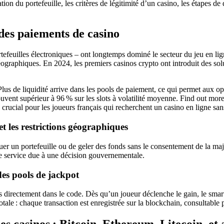
ion du portefeuille, les critères de légitimité d’un casino, les étapes de d
des paiements de casino
euilles électroniques – ont longtemps dominé le secteur du jeu en ligne. 
géographiques. En 2024, les premiers casinos crypto ont introduit des solu
. Plus de liquidité arrive dans les pools de paiement, ce qui permet aux
ouvent supérieur à 96 % sur les slots à volatilité moyenne. Find out mor
crucial pour les joueurs français qui recherchent un casino en ligne sans
t les restrictions géographiques
uer un portefeuille ou de geler des fonds sans le consentement de la ma
de service due à une décision gouvernementale.
des pools de jackpot
pots directement dans le code. Dès qu’un joueur déclenche le gain, le smar
tale : chaque transaction est enregistrée sur la blockchain, consultable 