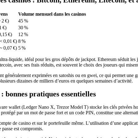
es casinos : Bitcoin, Ethereum, Litecoin, et
yens
Volume mensuel dans les casinos
 2 €)
45 %
1 €)
30 %
,15 €)
12 %
< 0,01 €)
8 %
 0,07 €)
5 %
ltra‑liquide, idéal pour les gros dépôts de jackpot. Ethereum séduit les jo
coin, avec ses frais réduits, est souvent le choix des joueurs qui misen
nt généralement exprimées en satoshis ou en gwei, ce qui permet une gra
usieurs dizaines de milliers d’euros en quelques semaines d’activité.
 : bonnes pratiques essentielles
ware wallet (Ledger Nano X, Trezor Model T) stocke les clés privées hor
rotégé par un mot de passe fort et un code PIN, constitue une alternati
compte de casino et sur le portefeuille même. L’utilisation d’une applic
e passe est compromis.