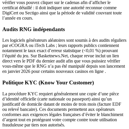
vérifier vous pouvez cliquer sur le cadenas afin d’afficher le
certificat détaillé : il doit indiquer une autorité reconnue comme
DigiCert ou Sectigo ainsi que la période de validité couvrant toute
l’année en cours.
Audits RNG indépendants
Les logiciels générateurs aléatoires sont soumis à des audits réguliers
par eCOGRA ou iTech Labs ; leurs rapports publics contiennent
notamment le taux exact d’erreur statistique (<0,01 %) prouvant
l’équité du jeu. Sur Basketnews.Net, chaque revue inclut un lien
direct vers le PDF du dernier audit afin que vous puissiez vérifier
vous‑même que le RNG n’a pas été manipulé depuis son lancement
en janvier 2026 pour certains nouveaux casinos en ligne .
Politique KYC (Know Your Customer)
La procédure KYC requiert généralement une copie d’une pièce
d’identité officielle (carte nationale ou passeport) ainsi qu’un
justificatif de domicile datant de moins de trois mois (facture EDF
ou relevé bancaire). Ces documents permettent aux opérateurs
conformes aux exigences légales françaises d’éviter le blanchiment
d’argent tout en protégeant votre compte contre toute utilisation
frauduleuse par tiers non autorisés.