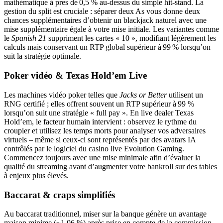
mathématique à près de 0,5 % au-dessus du simple hit‑stand. La
gestion du split est cruciale : séparer deux As vous donne deux
chances supplémentaires d’obtenir un blackjack naturel avec une
mise supplémentaire égale à votre mise initiale. Les variantes comme
le
Spanish 21
suppriment les cartes « 10 », modifiant légèrement les
calculs mais conservant un RTP global supérieur à 99 % lorsqu’on
suit la stratégie optimale.
Poker vidéo & Texas Hold’em Live
Les machines vidéo poker telles que
Jacks or Better
utilisent un
RNG certifié ; elles offrent souvent un RTP supérieur à 99 %
lorsqu’on suit une stratégie « full pay ». En live dealer Texas
Hold’em, le facteur humain intervient : observez le rythme du
croupier et utilisez les temps morts pour analyser vos adversaires
virtuels – même si ceux-ci sont représentés par des avatars IA
contrôlés par le logiciel du casino live Evolution Gaming.
Commencez toujours avec une mise minimale afin d’évaluer la
qualité du streaming avant d’augmenter votre bankroll sur des tables
à enjeux plus élevés.
Baccarat & craps simplifiés
Au baccarat traditionnel, miser sur la banque génère un avantage
maison minime (~1,06 %) après prise en compte de la commission