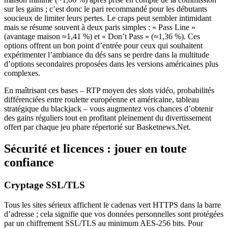
sur les gains ; c’est donc le pari recommandé pour les débutants
soucieux de limiter leurs pertes. Le craps peut sembler intimidant
mais se résume souvent à deux paris simples : « Pass Line »
(avantage maison ≈1,41 %) et « Don’t Pass » (≈1,36 %). Ces
options offrent un bon point d’entrée pour ceux qui souhaitent
expérimenter l’ambiance du dés sans se perdre dans la multitude
d’options secondaires proposées dans les versions américaines plus
complexes.
En maîtrisant ces bases – RTP moyen des slots vidéo, probabilités
différenciées entre roulette européenne et américaine, tableau
stratégique du blackjack – vous augmentez vos chances d’obtenir
des gains réguliers tout en profitant pleinement du divertissement
offert par chaque jeu phare répertorié sur Basketnews.Net.
Sécurité et licences : jouer en toute
confiance
Cryptage SSL/TLS
Tous les sites sérieux affichent le cadenas vert HTTPS dans la barre
d’adresse ; cela signifie que vos données personnelles sont protégées
par un chiffrement SSL/TLS au minimum AES‑256 bits. Pour