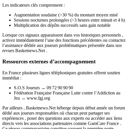
Les indicateurs clés comprennent :
Augmentation soudaine (>30 %) du montant moyen misé
Sessions nocturnes prolongées (>3 heures entre minuit et 4 h)
Multiplication des dépôts successifs sans gain notable
Lorsque ces signaux apparaissent dans vos historiques personnels ,
activez immédiatement l’une des fonctions précédentes ou contactez
l’assistance dédiée aux joueurs problématiques présentée dans nos
revues Basketnews.Net .
Ressources externes d’accompagnement
En France plusieurs lignes téléphoniques gratuites offrent soutien
immédiat :
S.O.S Joueurs → 09 72 90 90 90
Fédération Française Française Lutte contre l’Addiction au
Jeu → www.fgj.org
Par ailleurs , Basketnews.Net héberge depuis début année un forum
dédié aux joueurs responsables où chacun peut partager ses
expériences , poser des questions aux experts ou accéder aux liens
directs vers les associations partenaires comme GamCare France .
Ce réseau communautaire constitue souvent la première porte