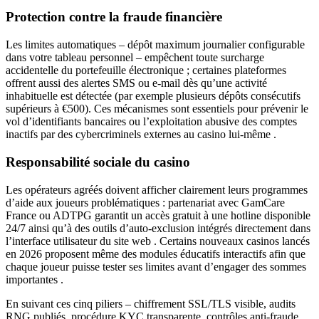
Protection contre la fraude financière
Les limites automatiques – dépôt maximum journalier configurable
dans votre tableau personnel – empêchent toute surcharge
accidentelle du portefeuille électronique ; certaines plateformes
offrent aussi des alertes SMS ou e‑mail dès qu’une activité
inhabituelle est détectée (par exemple plusieurs dépôts consécutifs
supérieurs à €500). Ces mécanismes sont essentiels pour prévenir le
vol d’identifiants bancaires ou l’exploitation abusive des comptes
inactifs par des cybercriminels externes au casino lui‑même .
Responsabilité sociale du casino
Les opérateurs agréés doivent afficher clairement leurs programmes
d’aide aux joueurs problématiques : partenariat avec GamCare
France ou ADTPG garantit un accès gratuit à une hotline disponible
24/7 ainsi qu’à des outils d’auto‑exclusion intégrés directement dans
l’interface utilisateur du site web . Certains nouveaux casinos lancés
en 2026 proposent même des modules éducatifs interactifs afin que
chaque joueur puisse tester ses limites avant d’engager des sommes
importantes .
En suivant ces cinq piliers – chiffrement SSL/TLS visible, audits
RNG publiés, procédure KYC transparente, contrôles anti‑fraude