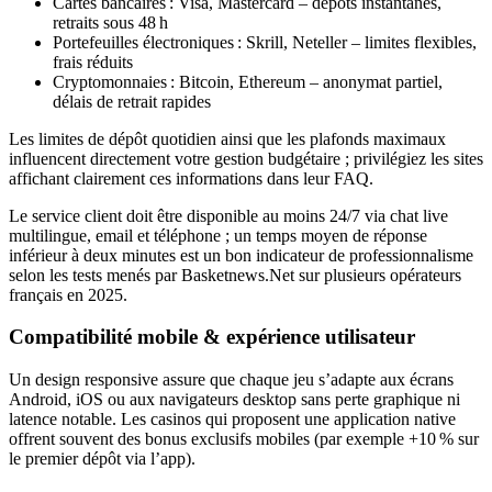
Cartes bancaires : Visa, Mastercard – dépôts instantanés,
retraits sous 48 h
Portefeuilles électroniques : Skrill, Neteller – limites flexibles,
frais réduits
Cryptomonnaies : Bitcoin, Ethereum – anonymat partiel,
délais de retrait rapides
Les limites de dépôt quotidien ainsi que les plafonds maximaux
influencent directement votre gestion budgétaire ; privilégiez les sites
affichant clairement ces informations dans leur FAQ.
Le service client doit être disponible au moins 24/7 via chat live
multilingue, email et téléphone ; un temps moyen de réponse
inférieur à deux minutes est un bon indicateur de professionnalisme
selon les tests menés par Basketnews.Net sur plusieurs opérateurs
français en 2025.
Compatibilité mobile & expérience utilisateur
Un design responsive assure que chaque jeu s’adapte aux écrans
Android, iOS ou aux navigateurs desktop sans perte graphique ni
latence notable. Les casinos qui proposent une application native
offrent souvent des bonus exclusifs mobiles (par exemple +10 % sur
le premier dépôt via l’app).