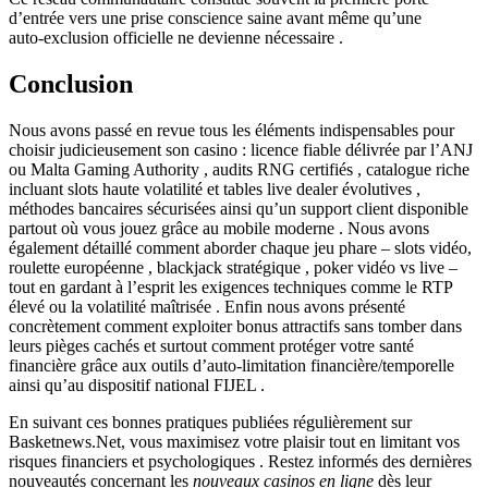
d’entrée vers une prise conscience saine avant même qu’une
auto‑exclusion officielle ne devienne nécessaire .
Conclusion
Nous avons passé en revue tous les éléments indispensables pour
choisir judicieusement son casino : licence fiable délivrée par l’ANJ
ou Malta Gaming Authority , audits RNG certifiés , catalogue riche
incluant slots haute volatilité et tables live dealer évolutives ,
méthodes bancaires sécurisées ainsi qu’un support client disponible
partout où vous jouez grâce au mobile moderne . Nous avons
également détaillé comment aborder chaque jeu phare – slots vidéo,
roulette européenne , blackjack stratégique , poker vidéo vs live –
tout en gardant à l’esprit les exigences techniques comme le RTP
élevé ou la volatilité maîtrisée . Enfin nous avons présenté
concrètement comment exploiter bonus attractifs sans tomber dans
leurs pièges cachés et surtout comment protéger votre santé
financière grâce aux outils d’auto‑limitation financière/temporelle
ainsi qu’au dispositif national FIJEL .
En suivant ces bonnes pratiques publiées régulièrement sur
Basketnews.Net, vous maximisez votre plaisir tout en limitant vos
risques financiers et psychologiques . Restez informés des dernières
nouveautés concernant les
nouveaux casinos en ligne
dès leur