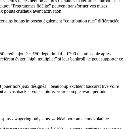
es pertes nettes hebdomadaires.Certaines plateformes introduisent
ckpot.“Programmes fidélité” peuvent transformer vos mises
x points cruciaux avant activation :
 certains bonus imposent également “contribution rate” différenciée
rédit ajouté + €50 dépôt initial = €200 net utilisable après
èrent éviter “high multiplier” si leur bankroll ne peut supporter ce
 jouer hors jeux désignés – beaucoup excluent baccarat live voire
it au cashback si vous clôturez votre compte avant période
ins ‑ wagering only slots → idéal pour amateurs volatilité