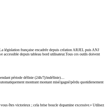
.La législation française encadrée depuis création ARJEL puis ANJ
ve accessible depuis tableau bord utilisateur.Tous ces outils doivent
endant période définie (24h/7j/indéfinie)…
és automatiquement montrant montant misé/gagné/pérdu quotidienement
s êtes victorieux ; cela brise boucle dopamine excessive.• Utilisez