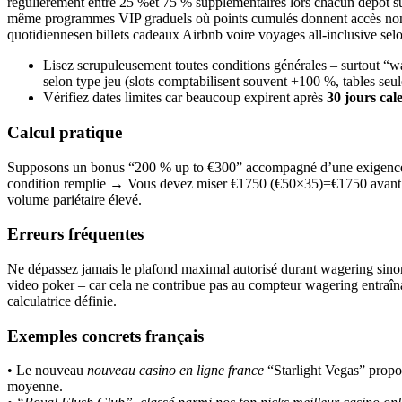
régulièrement entre 25 %et 75 % supplémentaires lors chacun dépôt 
même programmes VIP graduels où points cumulés donnent accès non s
quotidiennes​en billets cadeaux Airbnb voire voyages all-inclusive selo
Lisez scrupuleusement toutes conditions générales – surtout “
selon type jeu (slots comptabilisent souvent +100 %, tables se
Vérifiez dates limites car beaucoup expirent après
30 jours cal
Calcul pratique
Supposons un bonus “200 % up to €300” accompagné d’une exigence wage
condition remplie → Vous devez miser €1750 (€50×35)=€1750 avant retra
volume pariétaire élevé.​
Erreurs fréquentes
Ne dépassez jamais le plafond maximal autorisé durant wagering sinon
video poker – car cela ne contribue pas au compteur wagering entraîn
calculatrice définie.​
Exemples concrets français
• Le nouveau
nouveau casino en ligne france
“Starlight Vegas” propo
moyenne.