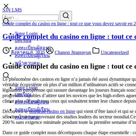
Skip
SJN LMS
to
Search
Search
content
for:
Guide complet du casino en ligne : tout ce que vous devez savoir en 
Tutor Login
Guide complet du casino en ligne : tout ce
บทเรียน
ลงทะเบียนผู้สอน
สิงหาคม 8, 2025
Chanon Jiraprayun
Uncategorized
ลงทะเบียนผู้เรียน
หน้าควบคุม
Guide complet du casino en ligne : tout ce
Le phénomène des casinos en ligne n’a jamais été aussi dynamique qu
véritable écosystème où plus d’un million d’utilisateurs actifs se conn
Tutor Login
législation européenne qui rassure davantage les joueurs français souc
บทเรียน
progressifs capables d’attirer tant les novices que les high‑rollers ag
climat plus sûr pour tous ceux qui souhaitent tenter leur chance depui
ลงทะเบียนผู้สอน
ลงทะเบียนผู้เรียน
Découvrez le
nouveau casino en ligne
qui vient d’être lancé et qui se
sélection pointue provenant des studios leaders du secteur mondial.Ce
หน้าควบคุม
200 % sans exigence minimale pendant toute la première semaine d’ins
Dans ce guide complet nous décortiquons chaque étape essentielle : com