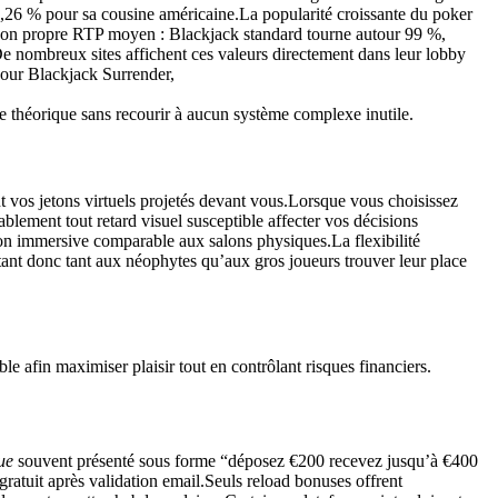
,26 % pour sa cousine américaine.La popularité croissante du poker
 son propre RTP moyen : Blackjack standard tourne autour 99 %,
.De nombreux sites affichent ces valeurs directement dans leur lobby
 pour Blackjack Surrender,
ce théorique sans recourir à aucun système complexe inutile.​
 vos jetons virtuels projetés devant vous.Lorsque vous choisissez
ablement tout retard visuel susceptible affecter vos décisions
ion immersive comparable aux salons physiques.La flexibilité
tant donc tant aux néophytes qu’aux gros joueurs trouver leur place
ble afin maximiser plaisir tout en contrôlant risques financiers.
ue
souvent présenté sous forme “déposez €200 recevez jusqu’à €400
 gratuit après validation email.Seuls reload bonuses offrent