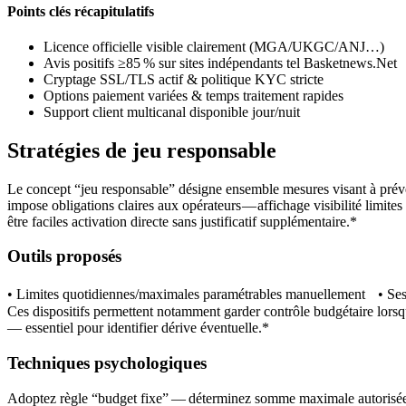
Points clés récapitulatifs
Licence officielle visible clairement (MGA/UKGC/ANJ…)
Avis positifs ≥85 % sur sites indépendants tel Basketnews.Net
Cryptage SSL/TLS actif & politique KYC stricte
Options paiement variées & temps traitement rapides
Support client multicanal disponible jour/nuit
Stratégies de jeu responsable
Le concept “jeu responsable” désigne ensemble mesures visant à préve
impose obligations claires aux opérateurs — affichage visibilité limite
être faciles activation directe sans justificatif supplémentaire.*
Outils proposés
• Limites quotidiennes/maximales paramétrables manuellement • Sessi
Ces dispositifs permettent notamment garder contrôle budgétaire lor
— essentiel pour identifier dérive éventuelle.*
Techniques psychologiques
Adoptez règle “budget fixe” — déterminez somme maximale autorisée s