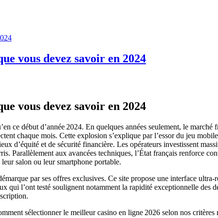
2024
 que vous devez savoir en 2024
 que vous devez savoir en 2024
’en ce début d’année 2024. En quelques années seulement, le marché fr
ectent chaque mois. Cette explosion s’explique par l’essor du jeu mobile
ieux d’équité et de sécurité financière. Les opérateurs investissent mas
uerris. Parallèlement aux avancées techniques, l’État français renforce c
s leur salon ou leur smartphone portable.
 démarque par ses offres exclusives. Ce site propose une interface ultra
ux qui l’ont testé soulignent notamment la rapidité exceptionnelle des 
cription.​
ment sélectionner le meilleur casino en ligne 2026 selon nos critères ri