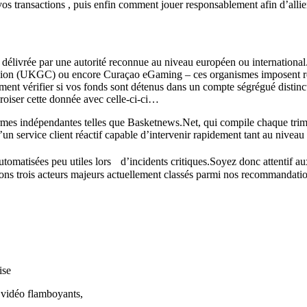
 transactions , puis enfin comment jouer responsablement afin d’allier p
ielle délivrée par une autorité reconnue au niveau européen ou internati
(UKGC) ou encore Curaçao eGaming – ces organismes imposent réguliè
ment vérifier si vos fonds sont détenus dans un compte ségrégué distinc
croiser cette donnée avec celle-ci-ci…
ormes indépendantes telles que Basketnews.Net, qui compile chaque trime
un service client réactif capable d’intervenir rapidement tant au niveau
tomatisées peu utiles lors d’incidents critiques.Soyez donc attentif au
ons trois acteurs majeurs actuellement classés parmi nos recommandatio
ise
s vidéo flamboyants,