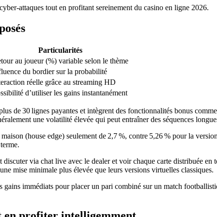
 cyber‑attaques tout en profitant sereinement du casino en ligne 2026.
oposés
Particularités
tour au joueur (%) variable selon le thème
fluence du bordier sur la probabilité
teraction réelle grâce au streaming HD
ssibilité d’utiliser les gains instantanément
 plus de 30 lignes payantes et intègrent des fonctionnalités bonus comme
ralement une volatilité élevée qui peut entraîner des séquences longues 
 maison (house edge) seulement de 2,7 %, contre 5,26 % pour la version
 terme.
 discuter via chat live avec le dealer et voir chaque carte distribuée e
ne mise minimale plus élevée que leurs versions virtuelles classiques.
eurs gains immédiats pour placer un pari combiné sur un match footballisti
 en profiter intelligemment