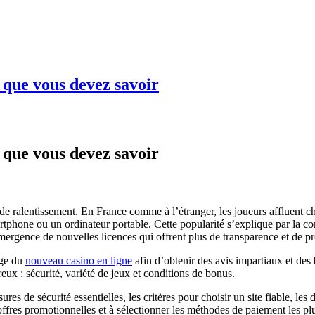
 que vous devez savoir
 que vous devez savoir
e ralentissement. En France comme à l’étranger, les joueurs affluent c
artphone ou un ordinateur portable. Cette popularité s’explique par la 
’émergence de nouvelles licences qui offrent plus de transparence et de p
age du
nouveau casino en ligne
afin d’obtenir des avis impartiaux et de
eux : sécurité, variété de jeux et conditions de bonus.
es de sécurité essentielles, les critères pour choisir un site fiable, les 
ffres promotionnelles et à sélectionner les méthodes de paiement les pl