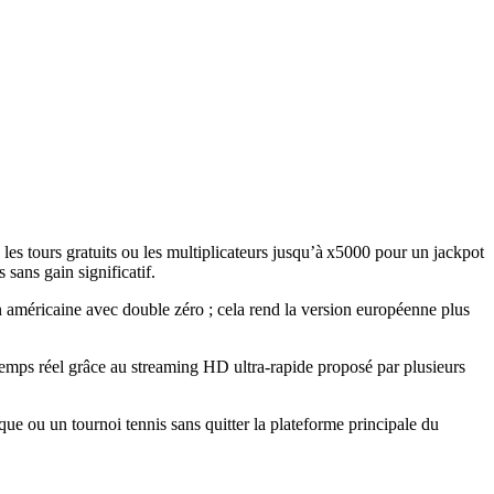
 les tours gratuits ou les multiplicateurs jusqu’à x5000 pour un jackpot
sans gain significatif.
 américaine avec double zéro ; cela rend la version européenne plus
n temps réel grâce au streaming HD ultra‑rapide proposé par plusieurs
que ou un tournoi tennis sans quitter la plateforme principale du