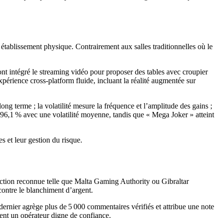
établissement physique. Contrairement aux salles traditionnelles où le
.
ont intégré le streaming vidéo pour proposer des tables avec croupier
érience cross‑platform fluide, incluant la réalité augmentée sur
ng terme ; la volatilité mesure la fréquence et l’amplitude des gains ;
96,1 % avec une volatilité moyenne, tandis que « Mega Joker » atteint
 et leur gestion du risque.
idiction reconnue telle que Malta Gaming Authority ou Gibraltar
contre le blanchiment d’argent.
 dernier agrège plus de 5 000 commentaires vérifiés et attribue une note
ement un opérateur digne de confiance.