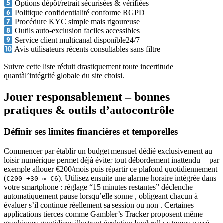
Options dépôt/retrait sécurisées & vérifiées
Politique confidentialité conforme RGPD
Procédure KYC simple mais rigoureuse
Outils auto-exclusion faciles accessibles
Service client multicanal disponible24/7
Avis utilisateurs récents consultables sans filtre
Suivre cette liste réduit drastiquement toute incertitude
quantàl’intégrité globale du site choisi.
Jouer responsablement – bonnes
pratiques & outils d’autocontrôle
Définir ses limites financières et temporelles
Commencer par établir un budget mensuel dédié exclusivement au
loisir numérique permet déjà éviter tout débordement inattendu — par
exemple allouer €200/mois puis répartir ce plafond quotidiennement
(
). Utilisez ensuite une alarme horaire intégrée dans
€200 ÷30 ≈ €6
votre smartphone : réglage “15 minutes restantes” déclenche
automatiquement pause lorsqu’elle sonne , obligeant chacun à
évaluer s’il continue réellement sa session ou non . Certaines
applications tierces comme Gambler’s Tracker proposent même
graphiques quotidiens illustrant évolution bankroll vs temps passé ,