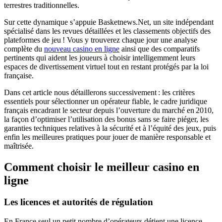
terrestres traditionnelles.
Sur cette dynamique s’appuie Basketnews.Net, un site indépendant
spécialisé dans les revues détaillées et les classements objectifs des
plateformes de jeu ! Vous y trouverez chaque jour une analyse
complète du
nouveau casino en ligne
ainsi que des comparatifs
pertinents qui aident les joueurs à choisir intelligemment leurs
espaces de divertissement virtuel tout en restant protégés par la loi
française.
Dans cet article nous détaillerons successivement : les critères
essentiels pour sélectionner un opérateur fiable, le cadre juridique
français encadrant le secteur depuis l’ouverture du marché en 2010,
la façon d’optimiser l’utilisation des bonus sans se faire piéger, les
garanties techniques relatives à la sécurité et à l’équité des jeux, puis
enfin les meilleures pratiques pour jouer de manière responsable et
maîtrisée.
Comment choisir le meilleur casino en
ligne
Les licences et autorités de régulation
En France seul un petit nombre d’opérateurs détient une licence