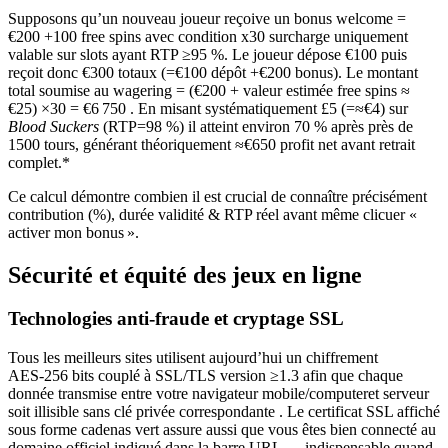
Supposons qu’un nouveau joueur reçoive un bonus welcome =
€200 +100 free spins avec condition x30 surcharge uniquement
valable sur slots ayant RTP ≥95 %. Le joueur dépose €100 puis
reçoit donc €300 totaux (=€100 dépôt +€200 bonus). Le montant
total soumise au wagering = (€200 + valeur estimée free spins ≈
€25) ×30 = €6 750 . En misant systématiquement £5 (=≈€4) sur
Blood Suckers
(RTP=98 %) il atteint environ 70 % après près de
1500 tours, générant théoriquement ≈€650 profit net avant retrait
complet.*
Ce calcul démontre combien il est crucial de connaître précisément
contribution (%), durée validité & RTP réel avant même clicuer «
activer mon bonus ».
Sécurité et équité des jeux en ligne
Technologies anti‑fraude et cryptage SSL
Tous les meilleurs sites utilisent aujourd’hui un chiffrement
AES‑256 bits couplé à SSL/TLS version ≥1​.3 afin que chaque
donnée transmise entre votre navigateur mobile/computeret serveur
soit illisible sans clé privée correspondante . Le certificat SSL affiché
sous forme cadenas vert assure aussi que vous êtes bien connecté au
domaine officiel indiqué dans la barre URL — indispensable quand