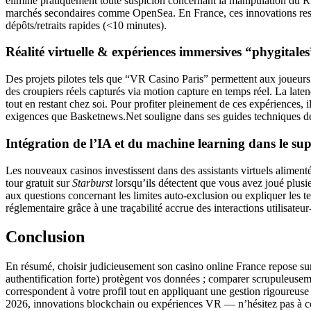
élimine pratiquement toute suspicion concernant la manipulation du 
marchés secondaires comme OpenSea. En France, ces innovations reste
dépôts/retraits rapides (<10 minutes).
Réalité virtuelle & expériences immersives “phygitales
Des projets pilotes tels que “VR Casino Paris” permettent aux joueurs 
des croupiers réels capturés via motion capture en temps réel. La late
tout en restant chez soi. Pour profiter pleinement de ces expérienc
exigences que Basketnews.Net souligne dans ses guides techniques dé
Intégration de l’IA et du machine learning dans le sup
Les nouveaux casinos investissent dans des assistants virtuels alimen
tour gratuit sur
Starburst
lorsqu’ils détectent que vous avez joué plusi
aux questions concernant les limites auto‑exclusion ou expliquer les 
réglementaire grâce à une traçabilité accrue des interactions utilisateur
Conclusion
En résumé, choisir judicieusement son casino online France repose sur tr
authentification forte) protègent vos données ; comparer scrupuleusemen
correspondent à votre profil tout en appliquant une gestion rigoureus
2026, innovations blockchain ou expériences VR — n’hésitez pas à con