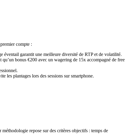
e premier compte :
éventail garantit une meilleure diversité de RTP et de volatilité.
essant qu’un bonus €200 avec un wagering de 15x accompagné de free
essionnel.
te les plantages lors des sessions sur smartphone.
méthodologie repose sur des critères objectifs : temps de