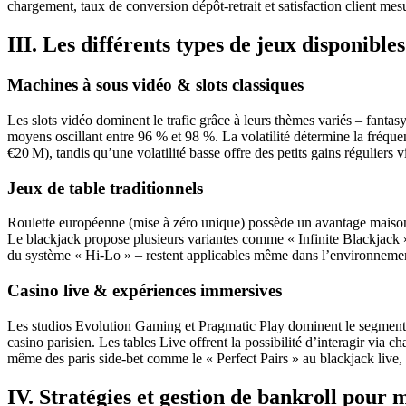
chargement, taux de conversion dépôt‑retrait et satisfaction client me
III. Les différents types de jeux disponibles
Machines à sous vidéo & slots classiques
Les slots vidéo dominent le trafic grâce à leurs thèmes variés – fan
moyens oscillant entre 96 % et 98 %. La volatilité détermine la fréqu
€20 M), tandis qu’une volatilité basse offre des petits gains réguliers 
Jeux de table traditionnels
Roulette européenne (mise à zéro unique) possède un avantage maison r
Le blackjack propose plusieurs variantes comme « Infinite Blackjack »
du système « Hi‑Lo » – restent applicables même dans l’environnement 
Casino live & expériences immersives
Les studios Evolution Gaming et Pragmatic Play dominent le segment l
casino parisien. Les tables Live offrent la possibilité d’interagir via c
même des paris side‑bet comme le « Perfect Pairs » au blackjack live,
IV. Stratégies et gestion de bankroll pour