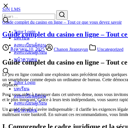
Skip
SJN LMS
to
Search
Search
content
for:
Guide complet du casino en ligne – Tout ce que vous devez savoir
Tutor Login
Guide complet du casino en ligne – Tout ce
บทเรียน
ลงทะเบียนผู้สอน
สิงหาคม 10, 2025
Chanon Jiraprayun
Uncategorized
ลงทะเบียนผู้เรียน
หน้าควบคุม
Guide complet du casino en ligne – Tout ce
Le jeu en ligne connaît une explosion sans précédent depuis quelques a
un smartphone comme depuis un ordinateur de bureau. Cette démocratisat
Tutor Login
déplacer.
บทเรียน
Pour vous aider à naviguer dans cet univers dense, nous vous invitons
ลงทะเบียนผู้สอน
et le plus innovant. Grâce à leurs tests indépendants, vous saurez rapi
ลงทะเบียนผู้เรียน
Un guide détaillé s’avère indispensable : il clarifie les exigences léga
หน้าควบคุม
maîtrisant votre bankroll. En suivant ces recommandations, vous limiter
I. Comprendre le cadre juridique et la sécu