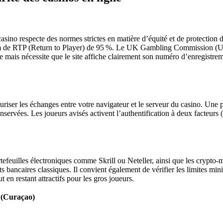
e casino respecte des normes strictes en matière d’équité et de protect
de RTP (Return to Player) de 95 %. Le UK Gambling Commission (UKGC
mais nécessite que le site affiche clairement son numéro d’enregistrement
iser les échanges entre votre navigateur et le serveur du casino. Une p
nservées. Les joueurs avisés activent l’authentification à deux facteurs 
tefeuilles électroniques comme Skrill ou Neteller, ainsi que les crypto‑
s bancaires classiques. Il convient également de vérifier les limites mi
 en restant attractifs pour les gros joueurs.
 (Curaçao)