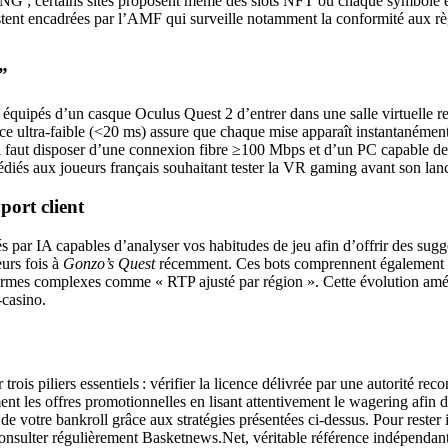
RNG ; certains sites proposent même des slots NFT où chaque symbole e
nt encadrées par l’AMF qui surveille notamment la conformité aux règl
”
équipés d’un casque Oculus Quest 2 d’entrer dans une salle virtuelle re
nce ultra‑faible (<20 ms) assure que chaque mise apparaît instantanément
es, il faut disposer d’une connexion fibre ≥100 Mbps et d’un PC capa
diés aux joueurs français souhaitant tester la VR gaming avant son la
port client
tés par IA capables d’analyser vos habitudes de jeu afin d’offrir des s
eurs fois à
Gonzo’s Quest
récemment. Ces bots comprennent également le
termes complexes comme « RTP ajusté par région ». Cette évolution améli
‑casino.
ois piliers essentiels : vérifier la licence délivrée par une autorité re
t les offres promotionnelles en lisant attentivement le wagering afin d’é
e de votre bankroll grâce aux stratégies présentées ci‑dessus. Pour res
sulter régulièrement Basketnews.Net, véritable référence indépendante