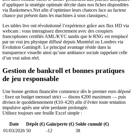
d’appliquer la stratégie optimale décrite dans nos fiches disponibles
via Basketnews.Net afin d’optimiser leurs chances face au facteur
chance pur présent dans les machines à sous classiques.|
Les tables live ont révolutionné l’expérience grâce aux flux HD via
webcam : vous interagissez directement avec des croupiers
francophones certifiés AML/KYC tandis que le RNG est remplacé
par un vrai jeu physique diffusé depuis Montréal ou Londres via
Evolution Gaming®. Le principal avantage réside dans la
transparence visuelle ainsi qu’une ambiance sociale rappelant celle
d’un vrai salon réel.
Gestion de bankroll et bonnes pratiques
de jeu responsable
Une bonne gestion financière commence dès le premier euro déposé
: fixez un budget mensuel strict — disons €200 maximum — puis
divisez-le quotidiennement (€10–€20) afin d’éviter toute tentation
impulsive après une série perdante prolongée.
Utilisez toujours une feuille Excel simple :
Date
Dépôt (€)
Gain/perte (€)
Solde cumulé (€)
01/03/2026
50
-12
38