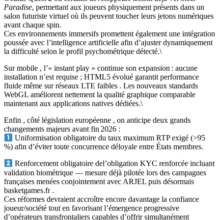
Paradise
, permettant aux joueurs physiquement présents dans un
salon futuriste virtuel où ils peuvent toucher leurs jetons numériques
avant chaque spin.
Ces environnements immersifs promettent également une intégration
poussée avec l’intelligence artificielle afin d’ajuster dynamiquement
la difficulté selon le profil psychométrique détecté.\
Sur mobile , l’« instant play » continue son expansion : aucune
installation n’est requise ; HTML5 évolué garantit performance
fluide même sur réseaux LTE faibles . Les nouveaux standards
WebGL améliorent nettement la qualité graphique comparable
maintenant aux applications natives dédiées.\
Enfin , côté législation européenne , on anticipe deux grands
changements majeurs avant fin 2026 :
Uniformisation obligatoire du taux maximum RTP exigé (>95
%) afin d’éviter toute concurrence déloyale entre États membres.
Renforcement obligatoire del’obligation KYC renforcée incluant
validation biométrique — mesure déjà pilotée lors des campagnes
françaises menées conjointement avec ARJEL puis désormais
basketgames.fr .
Ces réformes devraient accroître encore davantage la confiance
joueur/société tout en favorisant l’émergence progressive
d’opérateurs transfrontaliers capables d’offrir simultanément