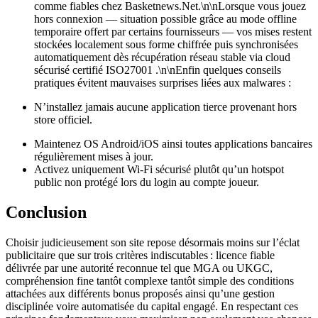
comme fiables chez Basketnews.Net.\n\nLorsque vous jouez
hors connexion — situation possible grâce au mode offline
temporaire offert par certains fournisseurs — vos mises restent
stockées localement sous forme chiffrée puis synchronisées
automatiquement dès récupération réseau stable via cloud
sécurisé certifié ISO27001 .\n\nEnfin quelques conseils
pratiques évitent mauvaises surprises liées aux malwares :
N’installez jamais aucune application tierce provenant hors
store officiel.
Maintenez OS Android/iOS ainsi toutes applications bancaires
régulièrement mises à jour.
Activez uniquement Wi‑Fi sécurisé plutôt qu’un hotspot
public non protégé lors du login au compte joueur.
Conclusion
Choisir judicieusement son site repose désormais moins sur l’éclat
publicitaire que sur trois critères indiscutables : licence fiable
délivrée par une autorité reconnue tel que MGA ou UKGC,
compréhension fine tantôt complexe tantôt simple des conditions
attachées aux différents bonus proposés ainsi qu’une gestion
disciplinée voire automatisée du capital engagé.​ En respectant ces