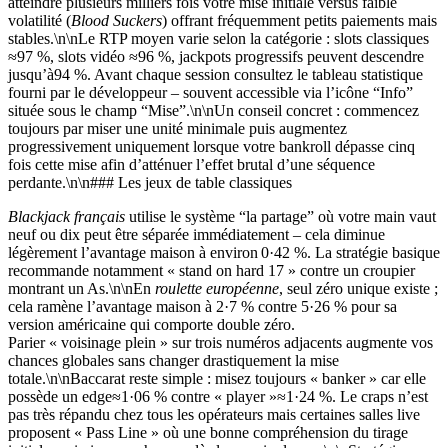
atteindre plusieurs milliers fois votre mise initiale versus faible
volatilité (
Blood Suckers
) offrant fréquemment petits paiements mais
stables.\n\nLe RTP moyen varie selon la catégorie : slots classiques
≈97 %, slots vidéo ≈96 %, jackpots progressifs peuvent descendre
jusqu’à94 %. Avant chaque session consultez le tableau statistique
fourni par le développeur – souvent accessible via l’icône “Info”
située sous le champ “Mise”.\n\nUn conseil concret : commencez
toujours par miser une unité minimale puis augmentez
progressivement uniquement lorsque votre bankroll dépasse cinq
fois cette mise afin d’atténuer l’effet brutal d’une séquence
perdante.\n\n### Les jeux de table classiques
Blackjack français
utilise le système “la partage” où votre main vaut
neuf ou dix peut être séparée immédiatement – cela diminue
légèrement l’avantage maison à environ 0·42 %. La stratégie basique
recommande notamment « stand on hard 17 » contre un croupier
montrant un As.\n\nEn
roulette européenne
, seul zéro unique existe ;
cela ramène l’avantage maison à 2·7 % contre 5·26 % pour sa
version américaine qui comporte double zéro.
Parier « voisinage plein » sur trois numéros adjacents augmente vos
chances globales sans changer drastiquement la mise
totale.\n\nBaccarat reste simple : misez toujours « banker » car elle
possède un edge≈1·06 % contre « player »≈1·24 %. Le craps n’est
pas très répandu chez tous les opérateurs mais certaines salles live
proposent « Pass Line » où une bonne compréhension du tirage