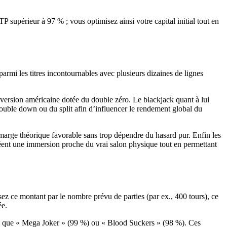
P supérieur à 97 % ; vous optimisez ainsi votre capital initial tout en
armi les titres incontournables avec plusieurs dizaines de lignes
a version américaine dotée du double zéro. Le blackjack quant à lui
ouble down ou du split afin d’influencer le rendement global du
arge théorique favorable sans trop dépendre du hasard pur. Enfin les
réent une immersion proche du vrai salon physique tout en permettant
ez ce montant par le nombre prévu de parties (par ex., 400 tours), ce
ée.
 tel que « Mega Joker » (99 %) ou « Blood Suckers » (98 %). Ces