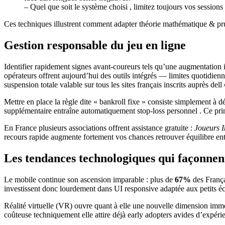
– Quel que soit le système choisi , limitez toujours vos sessions
Ces techniques illustrent comment adapter théorie mathématique & prud
Gestion responsable du jeu en ligne
Identifier rapidement signes avant-coureurs tels qu’une augmentation 
opérateurs offrent aujourd’hui des outils intégrés — limites quotid
suspension totale valable sur tous les sites français inscrits auprès del
Mettre en place la règle dite « bankroll fixe » consiste simplement à 
supplémentaire entraîne automatiquement stop‑loss personnel . Ce pri
En France plusieurs associations offrent assistance gratuite :
Joueurs I
recours rapide augmente fortement vos chances retrouver équilibre entr
Les tendances technologiques qui façonnent
Le mobile continue son ascension imparable : plus de
67%
des França
investissent donc lourdement dans UI responsive adaptée aux petits écr
Réalité virtuelle (VR) ouvre quant à elle une nouvelle dimension immer
coûteuse techniquement elle attire déjà early adopters avides d’expéri