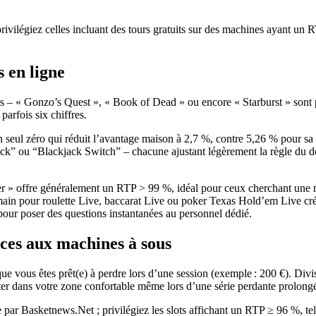
ivilégiez celles incluant des tours gratuits sur des machines ayant un RT
s en ligne
és – « Gonzo’s Quest », « Book of Dead » ou encore « Starburst » sont p
arfois six chiffres.
son seul zéro qui réduit l’avantage maison à 2,7 %, contre 5,26 % pour s
ack” ou “Blackjack Switch” – chacune ajustant légèrement la règle du d
er » offre généralement un RTP > 99 %, idéal pour ceux cherchant une m
humain pour roulette Live, baccarat Live ou poker Texas Hold’em Live c
é) pour poser des questions instantanées au personnel dédié.
nces aux machines à sous
 vous êtes prêt(e) à perdre lors d’une session (exemple : 200 €). Divis
er dans votre zone confortable même lors d’une série perdante prolong
ie par Basketnews.Net ; privilégiez les slots affichant un RTP ≥ 96 %,