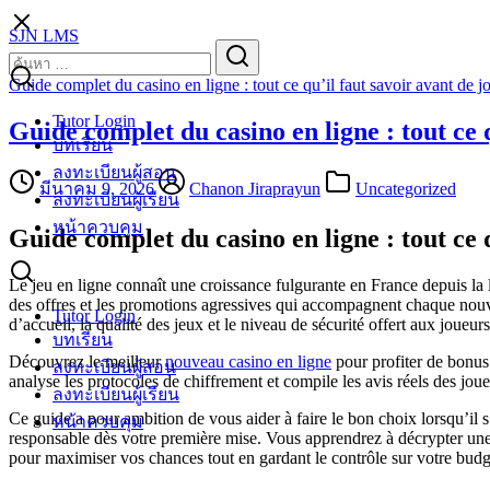
Skip
SJN LMS
to
Search
Search
content
for:
Guide complet du casino en ligne : tout ce qu’il faut savoir avant de j
Tutor Login
Guide complet du casino en ligne : tout ce 
บทเรียน
ลงทะเบียนผู้สอน
มีนาคม 9, 2026
Chanon Jiraprayun
Uncategorized
ลงทะเบียนผู้เรียน
หน้าควบคุม
Guide complet du casino en ligne : tout ce 
Le jeu en ligne connaît une croissance fulgurante en France depuis la 
des offres et les promotions agressives qui accompagnent chaque nouv
Tutor Login
d’accueil, la qualité des jeux et le niveau de sécurité offert aux joueurs
บทเรียน
Découvrez le meilleur
nouveau casino en ligne
pour profiter de bonus
ลงทะเบียนผู้สอน
analyse les protocoles de chiffrement et compile les avis réels des jou
ลงทะเบียนผู้เรียน
Ce guide a pour ambition de vous aider à faire le bon choix lorsqu’il 
หน้าควบคุม
responsable dès votre première mise. Vous apprendrez à décrypter une of
pour maximiser vos chances tout en gardant le contrôle sur votre budg