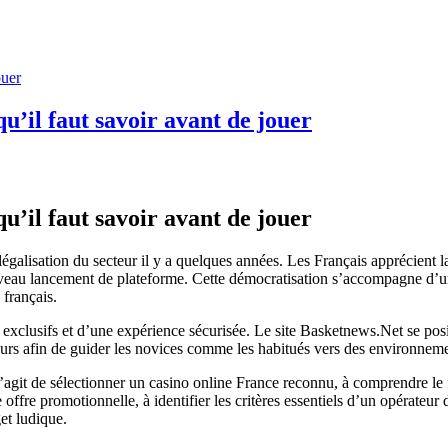
ouer
qu’il faut savoir avant de jouer
qu’il faut savoir avant de jouer
légalisation du secteur il y a quelques années. Les Français apprécient
eau lancement de plateforme. Cette démocratisation s’accompagne d’une 
 français.
 exclusifs et d’une expérience sécurisée. Le site Basketnews.Net se po
eurs afin de guider les novices comme les habitués vers des environnement
s’agit de sélectionner un casino online France reconnu, à comprendre le 
fre promotionnelle, à identifier les critères essentiels d’un opérateur 
et ludique.