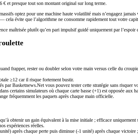
 € et presque tout son montant original sur long terme.
s massifs optez pour une machine haute volatilité mais n’engagez jamais v
i — cela évite que l’algorithme ne consomme rapidement tout votre capi
ence maîtrisée plutôt qu’en pari impulsif guidé uniquement par l’espoir 
roulette
and frapper, rester ou doubler selon votre main versus celle du croupie
ale ≥12 car il risque fortement bustir.
par Basketnews.Net vous pouvez tester cette stratégie sans risquer votr
ns certains simulateurs où chaque carte basse (+1) est opposée aux haute
nge fréquemment les paquets après chaque main officielle.
qu’à obtenir un gain équivalent à la mise initiale ; efficace uniquement 
os expériences réelles.
ité) après chaque perte puis diminue (-1 unité) après chaque victoire 