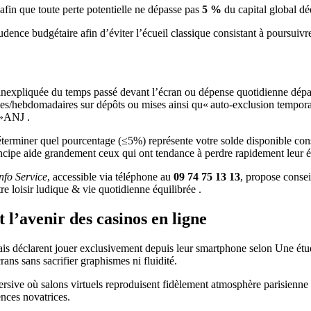
 afin que toute perte potentielle ne dépasse pas
5 %
du capital global dé
ence budgétaire afin d’éviter l’écueil classique consistant à poursuivr
inexpliquée du temps passé devant l’écran ou dépense quotidienne dépass
iennes/hebdomadaires sur dépôts ou mises ainsi qu« auto‑exclusion temp
l »ANJ .
déterminer quel pourcentage (≤5%) représente votre solde disponible con
ncipe aide grandement ceux qui ont tendance à perdre rapidement leur é
nfo Service
, accessible via téléphone au
09 74 75 13 13
, propose consei
e loisir ludique & vie quotidienne équilibrée .
 l’avenir des casinos en ligne
is déclarent jouer exclusivement depuis leur smartphone selon Une étud
ans sans sacrifier graphismes ni fluidité.
sive où salons virtuels reproduisent fidèlement atmosphère parisienne t
ences novatrices.