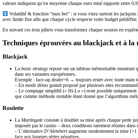
valeurs indiquent qu’en moyenne chaque euro misé rapporte entre 0,96
Volatilité & fonction “max bet” : si vous visez surtout les jackpot
avec limite fixe afin que chaque cycle respecte votre budget prédéfin
En suivant ces trois piliers vous transformez chaque session en expéri
Techniques éprouvées au blackjack et à la 
Blackjack
La
basic strategy
repose sur un tableau mémorisable montrant qu
dans ses variantes européennes.
Exemple : face-up dealer=6 → toujours rester avec toute main tot
– En mode démo gratuit proposé par plusieurs sites recommandés 
– Le comptage simplifié (« Hi‑Lo ») reste possible uniquement da
que comme méthode rentable étant donné que l’algorithme méla
Roulette
La
Martingale
consiste à doubler sa mise après chaque perte jus
imposée par le casino – deux conditions rarement réunies dans n
– L’alternative
D’Alembert
augmente modestement la mise (+1 un
face aux longues séries négatives.