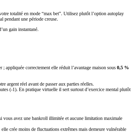
otre totalité en mode “max bet”. Utilisez plutôt l’option autoplay
tal pendant une période creuse.
d’un gain instantané.
r ; appliquée correctement elle réduit l’avantage maison sous
0,5 %
e argent réel avant de passer aux parties réelles.
s (-1). En pratique virtuelle il sert surtout d’exercice mental plutôt
si vous avez une bankroll illimitée et aucune limitation maximale
; elle crée moins de fluctuations extrêmes mais demeure vulnérable