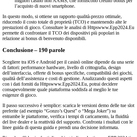
migliori casino non AAMS, che forniscono credito bonus per
l’acquisto di nuovi smartphone.
In questo modo, si ottiene un rapporto qualità‑prezzo ottimale,
riducendo il costo totale di proprietà (TCO) e mantenendo alte le
prestazioni di gioco. Consultare le analisi di Httpswww.Epp2024.Eu
permette di confrontare il TCO dei dispositivi più popolari in
relazione ai bonus di benvenuto disponibili.
Conclusione – 190 parole
Scegliere tra iOS e Android per il casinò online dipende da una serie
di fattori: performance hardware, livello di crittografia, design
dell’interfaccia, offerte di bonus specifiche, compatibilità dei giochi,
qualità dell’assistenza e costi di gestione. Analizzando questi aspetti
con i dati forniti da Httpswww.Epp2024.Eu, potrai decidere
consapevolmente quale piattaforma soddisfa al meglio le tue
esigenze di gioco.
Il passo successivo è semplice: scarica le versioni demo delle tue slot
preferite (ad esempio “Gonzo’s Quest” o “Mega Joker”) su
entrambe le piattaforme, verifica i tempi di caricamento, la fluidità
del live dealer e la reattività del supporto. Confronta i risultati con le
linee guida di questa guida e prendi una decisione informata.