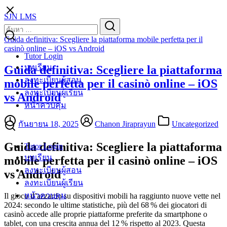
Skip
SJN LMS
to
Search
Search
content
for:
Guida definitiva: Scegliere la piattaforma mobile perfetta per il
casinò online – iOS vs Android
Tutor Login
บทเรียน
Guida definitiva: Scegliere la piattaforma
ลงทะเบียนผู้สอน
mobile perfetta per il casinò online – iOS
ลงทะเบียนผู้เรียน
vs Android
หน้าควบคุม
กันยายน 18, 2025
Chanon Jiraprayun
Uncategorized
Guida definitiva: Scegliere la piattaforma
Tutor Login
บทเรียน
mobile perfetta per il casinò online – iOS
ลงทะเบียนผู้สอน
vs Android
ลงทะเบียนผู้เรียน
หน้าควบคุม
Il gioco d’azzardo su dispositivi mobili ha raggiunto nuove vette nel
2024: secondo le ultime statistiche, più del 68 % dei giocatori di
casinò accede alle proprie piattaforme preferite da smartphone o
tablet, con una crescita annua del 12 % rispetto al 2023. Questa