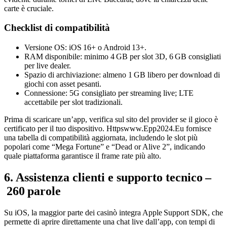
carte è cruciale.
Checklist di compatibilità
Versione OS: iOS 16+ o Android 13+.
RAM disponibile: minimo 4 GB per slot 3D, 6 GB consigliati
per live dealer.
Spazio di archiviazione: almeno 1 GB libero per download di
giochi con asset pesanti.
Connessione: 5G consigliato per streaming live; LTE
accettabile per slot tradizionali.
Prima di scaricare un’app, verifica sul sito del provider se il gioco è
certificato per il tuo dispositivo. Httpswww.Epp2024.Eu fornisce
una tabella di compatibilità aggiornata, includendo le slot più
popolari come “Mega Fortune” e “Dead or Alive 2”, indicando
quale piattaforma garantisce il frame rate più alto.
6. Assistenza clienti e supporto tecnico –
260 parole
Su iOS, la maggior parte dei casinò integra Apple Support SDK, che
permette di aprire direttamente una chat live dall’app, con tempi di