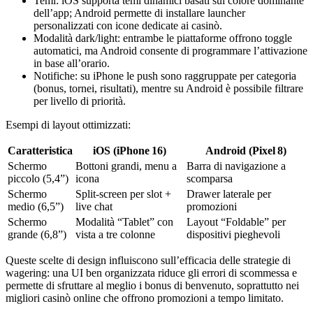
Temi: iOS supporta temi dinamici basati sul colore dominante
dell’app; Android permette di installare launcher
personalizzati con icone dedicate ai casinò.
Modalità dark/light: entrambe le piattaforme offrono toggle
automatici, ma Android consente di programmare l’attivazione
in base all’orario.
Notifiche: su iPhone le push sono raggruppate per categoria
(bonus, tornei, risultati), mentre su Android è possibile filtrare
per livello di priorità.
Esempi di layout ottimizzati:
Caratteristica
iOS (iPhone 16)
Android (Pixel 8)
Schermo
Bottoni grandi, menu a
Barra di navigazione a
piccolo (5,4”)
icona
scomparsa
Schermo
Split‑screen per slot +
Drawer laterale per
medio (6,5”)
live chat
promozioni
Schermo
Modalità “Tablet” con
Layout “Foldable” per
grande (6,8”)
vista a tre colonne
dispositivi pieghevoli
Queste scelte di design influiscono sull’efficacia delle strategie di
wagering: una UI ben organizzata riduce gli errori di scommessa e
permette di sfruttare al meglio i bonus di benvenuto, soprattutto nei
migliori casinò online che offrono promozioni a tempo limitato.