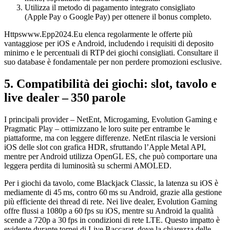
Utilizza il metodo di pagamento integrato consigliato
(Apple Pay o Google Pay) per ottenere il bonus completo.
Httpswww.Epp2024.Eu elenca regolarmente le offerte più
vantaggiose per iOS e Android, includendo i requisiti di deposito
minimo e le percentuali di RTP dei giochi consigliati. Consultare il
suo database è fondamentale per non perdere promozioni esclusive.
5. Compatibilità dei giochi: slot, tavolo e
live dealer – 350 parole
I principali provider – NetEnt, Microgaming, Evolution Gaming e
Pragmatic Play – ottimizzano le loro suite per entrambe le
piattaforme, ma con leggere differenze. NetEnt rilascia le versioni
iOS delle slot con grafica HDR, sfruttando l’Apple Metal API,
mentre per Android utilizza OpenGL ES, che può comportare una
leggera perdita di luminosità su schermi AMOLED.
Per i giochi da tavolo, come Blackjack Classic, la latenza su iOS è
mediamente di 45 ms, contro 60 ms su Android, grazie alla gestione
più efficiente dei thread di rete. Nei live dealer, Evolution Gaming
offre flussi a 1080p a 60 fps su iOS, mentre su Android la qualità
scende a 720p a 30 fps in condizioni di rete LTE. Questo impatto è
evidente durante tornei di Live Baccarat, dove la chiarezza delle