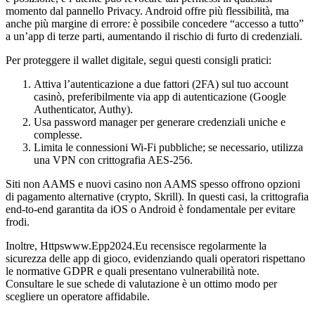
momento dal pannello Privacy. Android offre più flessibilità, ma
anche più margine di errore: è possibile concedere “accesso a tutto”
a un’app di terze parti, aumentando il rischio di furto di credenziali.
Per proteggere il wallet digitale, segui questi consigli pratici:
Attiva l’autenticazione a due fattori (2FA) sul tuo account
casinò, preferibilmente via app di autenticazione (Google
Authenticator, Authy).
Usa password manager per generare credenziali uniche e
complesse.
Limita le connessioni Wi‑Fi pubbliche; se necessario, utilizza
una VPN con crittografia AES‑256.
Siti non AAMS e nuovi casino non AAMS spesso offrono opzioni
di pagamento alternative (crypto, Skrill). In questi casi, la crittografia
end‑to‑end garantita da iOS o Android è fondamentale per evitare
frodi.
Inoltre, Httpswww.Epp2024.Eu recensisce regolarmente la
sicurezza delle app di gioco, evidenziando quali operatori rispettano
le normative GDPR e quali presentano vulnerabilità note.
Consultare le sue schede di valutazione è un ottimo modo per
scegliere un operatore affidabile.