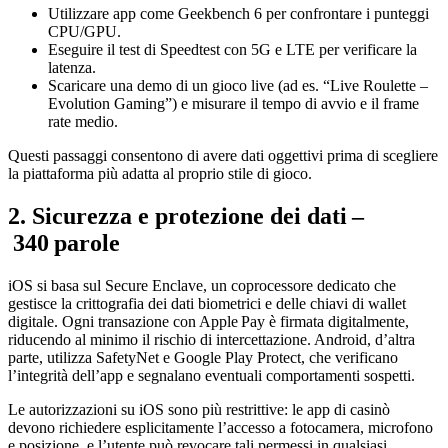
Utilizzare app come Geekbench 6 per confrontare i punteggi
CPU/GPU.
Eseguire il test di Speedtest con 5G e LTE per verificare la
latenza.
Scaricare una demo di un gioco live (ad es. “Live Roulette –
Evolution Gaming”) e misurare il tempo di avvio e il frame
rate medio.
Questi passaggi consentono di avere dati oggettivi prima di scegliere
la piattaforma più adatta al proprio stile di gioco.
2. Sicurezza e protezione dei dati –
340 parole
iOS si basa sul Secure Enclave, un coprocessore dedicato che
gestisce la crittografia dei dati biometrici e delle chiavi di wallet
digitale. Ogni transazione con Apple Pay è firmata digitalmente,
riducendo al minimo il rischio di intercettazione. Android, d’altra
parte, utilizza SafetyNet e Google Play Protect, che verificano
l’integrità dell’app e segnalano eventuali comportamenti sospetti.
Le autorizzazioni su iOS sono più restrittive: le app di casinò
devono richiedere esplicitamente l’accesso a fotocamera, microfono
e posizione, e l’utente può revocare tali permessi in qualsiasi