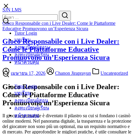
Skip
SJN LMS
to
Search
Search
content
for:
Gioco Responsabile con i Live Dealer: Come le Piattaforme
Educative Promuovono un’Esperienza Sicura
Tutor Login
บทเรียน
Gioco Responsabile con i Live Dealer:
ลงทะเบียนผู้สอน
Come le Piattaforme Educative
ลงทะเบียนผู้เรียน
Promuovono un’Esperienza Sicura
หน้าควบคุม
เมษายน 17, 2026
Chanon Jiraprayun
Uncategorized
Gioco Responsabile con i Live Dealer:
Tutor Login
บทเรียน
Come le Piattaforme Educative
ลงทะเบียนผู้สอน
Promuovono un’Esperienza Sicura
ลงทะเบียนผู้เรียน
หน้าควบคุม
Il gioco responsabile è diventato il pilastro su cui si fondano i casinò
online moderni. Nel panorama digitale, la trasparenza e la protezione
del giocatore non sono più un optional, ma un requisito normativo e
di mercato. Per approfondire le migliori pratiche, è utile consultare le