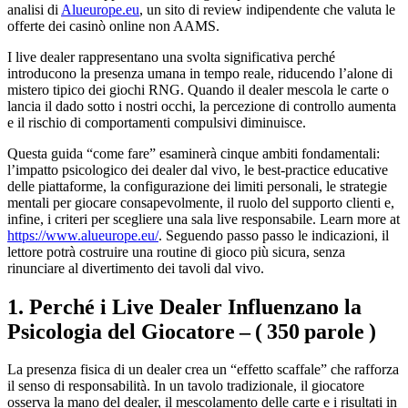
analisi di
Alueurope.eu
, un sito di review indipendente che valuta le
offerte dei casinò online non AAMS.
I live dealer rappresentano una svolta significativa perché
introducono la presenza umana in tempo reale, riducendo l’alone di
mistero tipico dei giochi RNG. Quando il dealer mescola le carte o
lancia il dado sotto i nostri occhi, la percezione di controllo aumenta
e il rischio di comportamenti compulsivi diminuisce.
Questa guida “come fare” esaminerà cinque ambiti fondamentali:
l’impatto psicologico dei dealer dal vivo, le best‑practice educative
delle piattaforme, la configurazione dei limiti personali, le strategie
mentali per giocare consapevolmente, il ruolo del supporto clienti e,
infine, i criteri per scegliere una sala live responsabile. Learn more at
https://www.alueurope.eu/
. Seguendo passo passo le indicazioni, il
lettore potrà costruire una routine di gioco più sicura, senza
rinunciare al divertimento dei tavoli dal vivo.
1. Perché i Live Dealer Influenzano la
Psicologia del Giocatore – ( 350 parole )
La presenza fisica di un dealer crea un “effetto scaffale” che rafforza
il senso di responsabilità. In un tavolo tradizionale, il giocatore
osserva la mano del dealer, il mescolamento delle carte e i risultati in