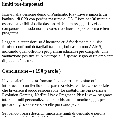
limiti pre‑impostati
Iscriviti alla versione demo di Pragmatic Play Live e imposta un
bankroll di € 20 con perdita massima di € 5. Gioca per 30 minuti e
osserva la visibilità della dashboard. Se i messaggi di avviso
compaiono in modo non invasivo ma chiaro, la piattaforma è ben
progettata.
Leggere le recensioni su Alueurope.eu è fondamentale: il sito
fornisce confronti dettagliati tra i migliori casino non AAMS,
indicando quali offrono i programmi educativi più completi. Una
valutazione positiva su Alueurope.eu è spesso segno di un ambiente
di gioco più sicuro.
Conclusione – ( 190 parole )
I live dealer hanno trasformato il panorama dei casinò online,
introducendo un livello di trasparenza visiva e interazione sociale
che favorisce il gioco responsabile. Le piattaforme più avanzate –
Evolution Gaming, NetEnt Live e Pragmatic Play Live – integrano
tutorial, limiti personalizzabili e dashboard di monitoraggio per
guidare il giocatore verso scelte più consapevoli.
Seguendo i passi descritti: impostare limiti di deposito e perdita,