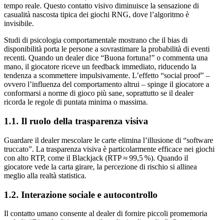
tempo reale. Questo contatto visivo diminuisce la sensazione di
casualità nascosta tipica dei giochi RNG, dove l’algoritmo è
invisibile.
Studi di psicologia comportamentale mostrano che il bias di
disponibilità porta le persone a sovrastimare la probabilità di eventi
recenti. Quando un dealer dice “Buona fortuna!” o commenta una
mano, il giocatore riceve un feedback immediato, riducendo la
tendenza a scommettere impulsivamente. L’effetto “social proof” –
ovvero l’influenza del comportamento altrui – spinge il giocatore a
conformarsi a norme di gioco più sane, soprattutto se il dealer
ricorda le regole di puntata minima o massima.
1.1. Il ruolo della trasparenza visiva
Guardare il dealer mescolare le carte elimina l’illusione di “software
truccato”. La trasparenza visiva è particolarmente efficace nei giochi
con alto RTP, come il Blackjack (RTP ≈ 99,5 %). Quando il
giocatore vede la carta girare, la percezione di rischio si allinea
meglio alla realtà statistica.
1.2. Interazione sociale e autocontrollo
Il contatto umano consente al dealer di fornire piccoli promemoria