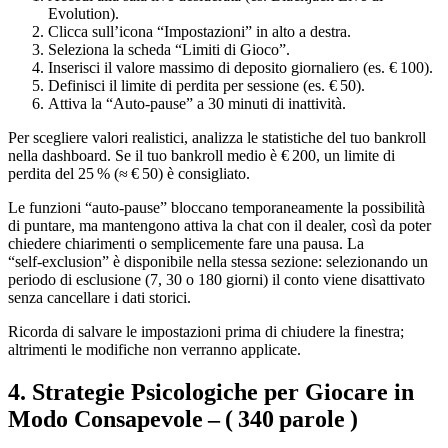
Evolution).
Clicca sull’icona “Impostazioni” in alto a destra.
Seleziona la scheda “Limiti di Gioco”.
Inserisci il valore massimo di deposito giornaliero (es. € 100).
Definisci il limite di perdita per sessione (es. € 50).
Attiva la “Auto‑pause” a 30 minuti di inattività.
Per scegliere valori realistici, analizza le statistiche del tuo bankroll
nella dashboard. Se il tuo bankroll medio è € 200, un limite di
perdita del 25 % (≈ € 50) è consigliato.
Le funzioni “auto‑pause” bloccano temporaneamente la possibilità
di puntare, ma mantengono attiva la chat con il dealer, così da poter
chiedere chiarimenti o semplicemente fare una pausa. La
“self‑exclusion” è disponibile nella stessa sezione: selezionando un
periodo di esclusione (7, 30 o 180 giorni) il conto viene disattivato
senza cancellare i dati storici.
Ricorda di salvare le impostazioni prima di chiudere la finestra;
altrimenti le modifiche non verranno applicate.
4. Strategie Psicologiche per Giocare in
Modo Consapevole – ( 340 parole )