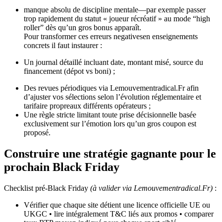
manque absolu de discipline mentale—par exemple passer
trop rapidement du statut « joueur récréatif » au mode “high
roller” dès qu’un gros bonus apparaît.
Pour transformer ces erreurs negatives​en enseignements
concrets il faut instaurer :
Un journal détaillé incluant date, montant misé, source du
financement (dépot vs boni) ;
Des revues périodiques via Lemouvementradical.Fr afin
d’ajuster vos sélections selon l’évolution réglementaire et
tarifaire propreaux différents opérateurs ;
Une règle stricte limitant toute prise décisionnelle basée
exclusivement sur l’émotion lors qu’un gros coupon est
proposé.
Construire une stratégie gagnante pour le
prochain Black Friday
Checklist pré‑Black Friday
(à valider via Lemouvementradical.Fr)
:
Vérifier que chaque site détient une licence officielle UE ou
UKGC • lire intégralement T&C liés aux promos • comparer