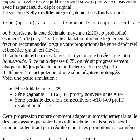
exposition réelle reste équilibrée même si vous perdez exclusivement
avec l’argent issu du dépôt original.
Le système Kelly modifié intègre également ces fonds virtuels :
où
b
représente la cote décimale moyenne (2,20) ,
p
probabilité
estimée (55 %) et
q=1-p
. Cette adaptation diminue légèrement la
fraction recommandée lorsque votre proportionnalité entre dépôt réel
et bénéfice gratuit est élevée.
Un autre outil efficace est la gestion dynamique basée sur le ratio
bonus/solde
. Si ce ratio dépasse 0,75, on réduit progressivement
chaque unité jusqu’à atteindre un facteur stable (≤0,5) afin
d’atténuer l’impact potentiel d’une série négative prolongée.
Voici une petite simulation :
Mise initiale unité = €8
Série gagnante : +€16 (+€8 profit), nouvelle unité = €9
Série perdante deux fois consécutives : -€18 (-€9 profit),
recalcul unité = €7
Cette progression montre comment adapter automatiquement la taille
des paris assure que votre bankroll ne chute jamais sous le seuil
critique touten tirant parti régulièrement des promotions saisonnières.