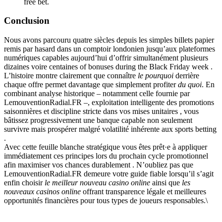
free bet.
Conclusion
Nous avons parcouru quatre siècles depuis les simples billets papier
remis par hasard dans un comptoir londonien jusqu’aux plateformes
numériques capables aujourd’hui d’offrir simultanément plusieurs
dizaines voire centaines of bonuses during the Black Friday week .
L’histoire montre clairement que connaître
le pourquoi
derrière
chaque offre permet davantage que simplement profiter
du quoi
. En
combinant analyse historique – notamment celle fournie par
LemouventionRadial.FR –, exploitation intelligente des promotions
saisonnières et discipline stricte dans vos mises unitaires , vous
bâtissez progressivement une banque capable non seulement
survivre mais prospérer malgré volatilité inhérente aux sports betting
.
Avec cette feuille blanche stratégique vous êtes prêt·e à appliquer
immédiatement ces principes lors du prochain cycle promotionnel
afin maximiser vos chances durablement . N’oubliez pas que
LemouventionRadial.FR demeure votre guide fiable lorsqu’il s’agit
enfin choisir
le meilleur nouveau casino online
ainsi que
les
nouveaux casinos online
offrant transparence légale et meilleures
opportunités financières pour tous types de joueurs responsables.\