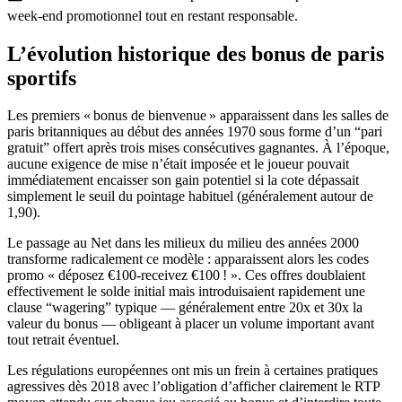
week‑end promotionnel tout en restant responsable.
L’évolution historique des bonus de paris
sportifs
Les premiers « bonus de bienvenue » apparaissent dans les salles de
paris britanniques au début des années 1970 sous forme d’un “pari
gratuit” offert après trois mises consécutives gagnantes. À l’époque,
aucune exigence de mise n’était imposée et le joueur pouvait
immédiatement encaisser son gain potentiel si la cote dépassait
simplement le seuil du pointage habituel (généralement autour de
1,90).
Le passage au Net dans les milieux du milieu des années 2000
transforme radicalement ce modèle : apparaissent alors les codes
promo « déposez €100‑receivez €100 ! ». Ces offres doublaient
effectivement le solde initial mais introduisaient rapidement une
clause “wagering” typique — généralement entre 20x et 30x la
valeur du bonus — obligeant à placer un volume important avant
tout retrait éventuel.
Les régulations européennes ont mis un frein à certaines pratiques
agressives dès 2018 avec l’obligation d’afficher clairement le RTP