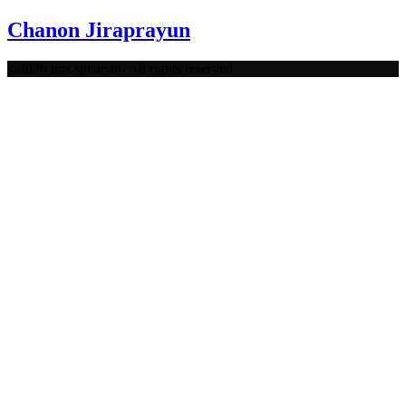
Chanon Jiraprayun
©2026 lms.sjn.ac.th. All rights reserved.