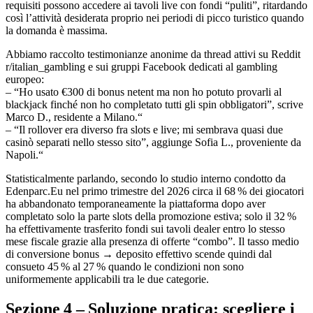
requisiti possono accedere ai tavoli live con fondi “puliti”, ritardando
così l’attività desiderata proprio nei periodi di picco turistico quando
la domanda è massima.
Abbiamo raccolto testimonianze anonime da thread attivi su Reddit
r/italian_gambling e sui gruppi Facebook dedicati al gambling
europeo:
– “Ho usato €300 di bonus netent ma non ho potuto provarli al
blackjack finché non ho completato tutti gli spin obbligatori”, scrive
Marco D., residente a Milano.“
– “Il rollover era diverso fra slots e live; mi sembrava quasi due
casinò separati nello stesso sito”, aggiunge Sofia L., proveniente da
Napoli.“
Statisticalmente parlando, secondo lo studio interno condotto da
Edenparc.Eu nel primo trimestre del 2026 circa il 68 % dei giocatori
ha abbandonato temporaneamente la piattaforma dopo aver
completato solo la parte slots della promozione estiva; solo il 32 %
ha effettivamente trasferito fondi sui tavoli dealer entro lo stesso
mese fiscale grazie alla presenza di offerte “combo”. Il tasso medio
di conversione bonus → deposito effettivo scende quindi dal
consueto 45 % al 27 % quando le condizioni non sono
uniformemente applicabili tra le due categorie.
Sezione 4 – Soluzione pratica: scegliere i