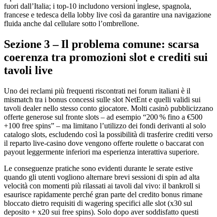
fuori dall’Italia; i top‑10 includono versioni inglese, spagnola,
francese e tedesca della lobby live così da garantire una navigazione
fluida anche dal cellulare sotto l’ombrellone.
Sezione 3 – Il problema comune: scarsa
coerenza tra promozioni slot e crediti sui
tavoli live
Uno dei reclami più frequenti riscontrati nei forum italiani è il
mismatch tra i bonus concessi sulle slot NetEnt e quelli validi sui
tavoli dealer nello stesso conto giocatore. Molti casinò pubblicizzano
offerte generose sul fronte slots – ad esempio “200 % fino a €500
+100 free spins” – ma limitano l’utilizzo dei fondi derivanti al solo
catalogo slots, escludendo così la possibilità di trasferire crediti verso
il reparto live‑casino dove vengono offerte roulette o baccarat con
payout leggermente inferiori ma esperienza interattiva superiore.
Le conseguenze pratiche sono evidenti durante le serate estive
quando gli utenti vogliono alternare brevi sessioni di spin ad alta
velocità con momenti più rilassati ai tavoli dal vivo: il bankroll si
esaurisce rapidamente perché gran parte del credito bonus rimane
bloccato dietro requisiti di wagering specifici alle slot (x30 sul
deposito + x20 sui free spins). Solo dopo aver soddisfatto questi