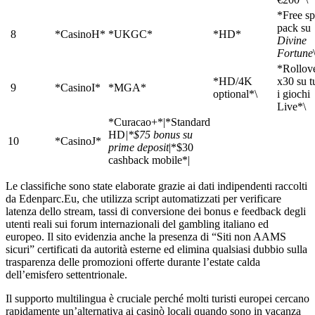
*Free sp
pack su
8
*CasinoH*
*UKGC*
*HD*
Divine
Fortune
*Rollov
*HD/4K
x30 su tu
9
*CasinoI*
*MGA*
optional*\
i giochi
Live*\
*Curacao+*|*Standard
HD
|*$75 bonus su
10
*CasinoJ*
prime deposit
|*$30
cashback mobile*|
Le classifiche sono state elaborate grazie ai dati indipendenti raccolti
da Edenparc.Eu, che utilizza script automatizzati per verificare
latenza dello stream, tassi di conversione dei bonus e feedback degli
utenti reali sui forum internazionali del gambling italiano ed
europeo. Il sito evidenzia anche la presenza di “Siti non AAMS
sicuri” certificati da autorità esterne ed elimina qualsiasi dubbio sulla
trasparenza delle promozioni offerte durante l’estate calda
dell’emisfero settentrionale.
Il supporto multilingua è cruciale perché molti turisti europei cercano
rapidamente un’alternativa ai casinò locali quando sono in vacanza