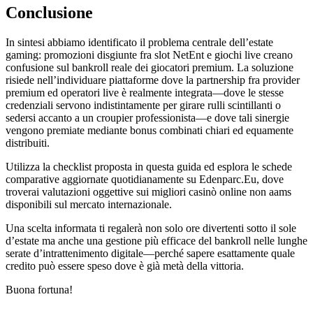
Conclusione
In sintesi abbiamo identificato il problema centrale dell’estate
gaming: promozioni disgiunte fra slot NetEnt e giochi live creano
confusione sul bankroll reale dei giocatori premium. La soluzione
risiede nell’individuare piattaforme dove la partnership fra provider
premium ed operatori live è realmente integrata—dove le stesse
credenziali servono indistintamente per girare rulli scintillanti o
sedersi accanto a un croupier professionista—e dove tali sinergie
vengono premiate mediante bonus combinati chiari ed equamente
distribuiti.
Utilizza la checklist proposta in questa guida ed esplora le schede
comparative aggiornate quotidianamente su Edenparc.Eu, dove
troverai valutazioni oggettive sui migliori casinò online non aams
disponibili sul mercato internazionale.
Una scelta informata ti regalerà non solo ore divertenti sotto il sole
d’estate ma anche una gestione più efficace del bankroll nelle lunghe
serate d’intrattenimento digitale—perché sapere esattamente quale
credito può essere speso dove è già metà della vittoria.
Buona fortuna!