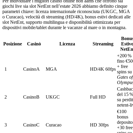
Per individuare i migliori casinò online non aams che offrono sia
giochi live sia slot NetEnt nell’estate 2026 abbiamo definito cinque
parametri chiave: licenza internazionale riconosciuta (UKGC, MGA
o Curacao), velocità di streaming (HD/4K), bonus estivi dedicati alle
slot NetEnt, supporto multilingua e disponibilità ottimizzata per
dispositivi mobile/tablet durante le vacanze al mare o in montagna.
Bonu
Posizione
Casinò
Licenza
Streaming
Estiv
NetEn
+200 %
fino €5
+ free
1
CasinoA
MGA
HD/4K 60fps
spins su
Gates of
Olympu
Cashba
del 15 
2
CasinoB
UKGC
Full HD
su perdi
netent-li
€100
bonus
deposito
3
CasinoC
Curacao
HD 30fps
+30 free
spins su