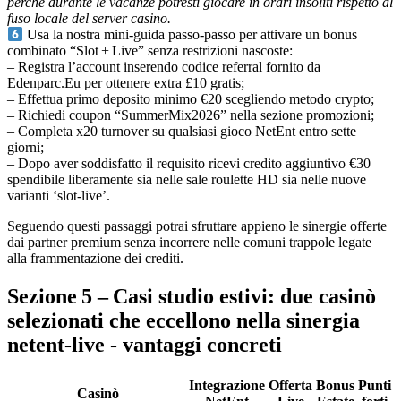
perché durante le vacanze potresti giocare in orari insoliti rispetto al
fuso locale del server casino.
Usa la nostra mini‑guida passo‑passo per attivare un bonus
combinato “Slot + Live” senza restrizioni nascoste:
– Registra l’account inserendo codice referral fornito da
Edenparc.Eu per ottenere extra £10 gratis;
– Effettua primo deposito minimo €20 scegliendo metodo crypto;
– Richiedi coupon “SummerMix2026” nella sezione promozioni;
– Completa x20 turnover su qualsiasi gioco NetEnt entro sette
giorni;
– Dopo aver soddisfatto il requisito ricevi credito aggiuntivo €30
spendibile liberamente sia nelle sale roulette HD sia nelle nuove
varianti ‘slot‑live’.
Seguendo questi passaggi potrai sfruttare appieno le sinergie offerte
dai partner premium senza incorrere nelle comuni trappole legate
alla frammentazione dei crediti.
Sezione 5 – Casi studio estivi: due casinò
selezionati che eccellono nella sinergia
netent‑live ‑ vantaggi concreti
Integrazione
Offerta
Bonus
Punti
Casinò