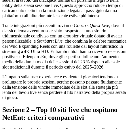
sedersi al tavolo del blackjack tramite un pulsante integrato nella
lobby della stessa sessione live. Questo approccio riduce i tempi di
caricamento e elimina la frustrazione legata al passaggio da una
piattaforma all’altra durante le serate estive più intense.
Tra le integrazioni più recenti troviamo
Gonzo’s Quest Live
, dove il
classico tema avventuroso è stato trasposto su uno sfondo
tridimensionale condiviso con un croupier virtuale dotato di avatar
personalizzabile, e
Starburst Live
, che combina la celebre meccanica
dei Wild Expanding Reels con una roulette dal layout futuristico in
streaming a 4K Ultra HD. Entrambi i titoli hanno ricevuto recensioni
positive su Edenparc.Eu, dove gli esperti sottolineano l’aumento
medio della durata media delle sessioni del 23 % rispetto alle sole
slot tradizionali durante il periodo estivo del 2025–2026.
L’impatto sulla user experience è evidente: i giocatori tendono a
prolungare le proprie sessioni perché possono passare fluidamente
dalla tensione delle vincite immediate delle slot alla strategia più
lenta dei tavoli live senza perdere il filo narrativo della propria serata
di gioco.
Sezione 2 – Top 10 siti live che ospitano
NetEnt: criteri comparativi