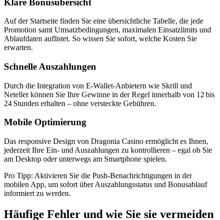
Klare Bonusübersicht
Auf der Startseite finden Sie eine übersichtliche Tabelle, die jede
Promotion samt Umsatzbedingungen, maximalen Einsatzlimits und
Ablaufdaten auflistet. So wissen Sie sofort, welche Kosten Sie
erwarten.
Schnelle Auszahlungen
Durch die Integration von E‑Wallet‑Anbietern wie Skrill und
Neteller können Sie Ihre Gewinne in der Regel innerhalb von 12 bis
24 Stunden erhalten – ohne versteckte Gebühren.
Mobile Optimierung
Das responsive Design von Dragonia Casino ermöglicht es Ihnen,
jederzeit Ihre Ein‑ und Auszahlungen zu kontrollieren – egal ob Sie
am Desktop oder unterwegs am Smartphone spielen.
Pro Tipp: Aktivieren Sie die Push‑Benachrichtigungen in der
mobilen App, um sofort über Auszahlungsstatus und Bonusablauf
informiert zu werden.
Häufige Fehler und wie Sie sie vermeiden