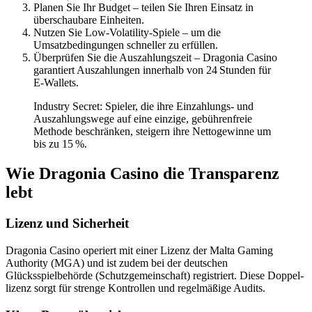
Planen Sie Ihr Budget – teilen Sie Ihren Einsatz in
überschaubare Einheiten.
Nutzen Sie Low‑Volatility‑Spiele – um die
Umsatzbedingungen schneller zu erfüllen.
Überprüfen Sie die Auszahlungszeit – Dragonia Casino
garantiert Auszahlungen innerhalb von 24 Stunden für
E‑Wallets.
Industry Secret: Spieler, die ihre Einzahlungs‑ und
Auszahlungswege auf eine einzige, gebührenfreie
Methode beschränken, steigern ihre Nettogewinne um
bis zu 15 %.
Wie Dragonia Casino die Transparenz
lebt
Lizenz und Sicherheit
Dragonia Casino operiert mit einer Lizenz der Malta Gaming
Authority (MGA) und ist zudem bei der deutschen
Glücksspielbehörde (Schutzgemeinschaft) registriert. Diese Doppel­
lizenz sorgt für strenge Kontrollen und regelmäßige Audits.