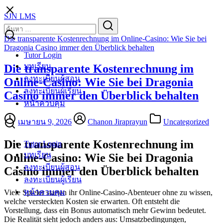
Skip
SJN LMS
to
Search
Search
content
for:
Die transparente Kostenrechnung im Online‑Casino: Wie Sie bei
Dragonia Casino immer den Überblick behalten
Tutor Login
บทเรียน
Die transparente Kostenrechnung im
ลงทะเบียนผู้สอน
Online‑Casino: Wie Sie bei Dragonia
ลงทะเบียนผู้เรียน
Casino immer den Überblick behalten
หน้าควบคุม
เมษายน 9, 2026
Chanon Jiraprayun
Uncategorized
Die transparente Kostenrechnung im
Tutor Login
บทเรียน
Online‑Casino: Wie Sie bei Dragonia
ลงทะเบียนผู้สอน
Casino immer den Überblick behalten
ลงทะเบียนผู้เรียน
หน้าควบคุม
Viele Spieler starten ihr Online‑Casino‑Abenteuer ohne zu wissen,
welche versteckten Kosten sie erwarten. Oft entsteht die
Vorstellung, dass ein Bonus automatisch mehr Gewinn bedeutet.
Die Realität sieht jedoch anders aus: Umsatzbedingungen,