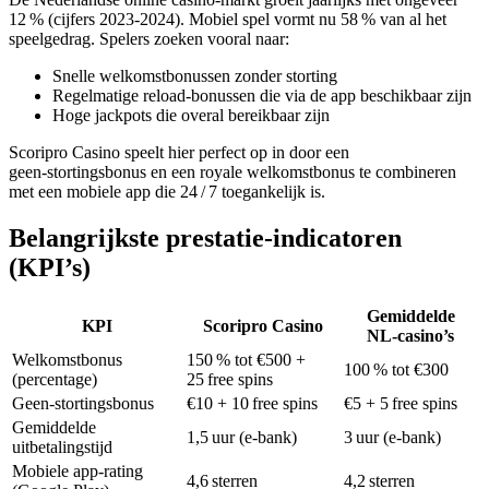
12 % (cijfers 2023‑2024). Mobiel spel vormt nu 58 % van al het
speelgedrag. Spelers zoeken vooral naar:
Snelle welkomstbonussen zonder storting
Regelmatige reload‑bonussen die via de app beschikbaar zijn
Hoge jackpots die overal bereikbaar zijn
Scoripro Casino speelt hier perfect op in door een
geen‑stortingsbonus en een royale welkomstbonus te combineren
met een mobiele app die 24 / 7 toegankelijk is.
Belangrijkste prestatie‑indicatoren
(KPI’s)
Gemiddelde
KPI
Scoripro Casino
NL‑casino’s
Welkomstbonus
150 % tot €500 +
100 % tot €300
(percentage)
25 free spins
Geen‑stortingsbonus
€10 + 10 free spins
€5 + 5 free spins
Gemiddelde
1,5 uur (e‑bank)
3 uur (e‑bank)
uitbetalingstijd
Mobiele app‑rating
4,6 sterren
4,2 sterren