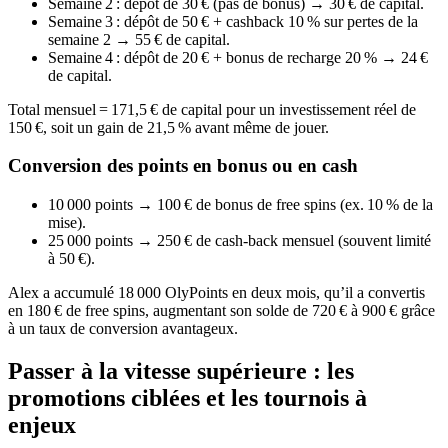
Semaine 2 : dépôt de 30 € (pas de bonus) → 30 € de capital.
Semaine 3 : dépôt de 50 € + cashback 10 % sur pertes de la
semaine 2 → 55 € de capital.
Semaine 4 : dépôt de 20 € + bonus de recharge 20 % → 24 €
de capital.
Total mensuel = 171,5 € de capital pour un investissement réel de
150 €, soit un gain de 21,5 % avant même de jouer.
Conversion des points en bonus ou en cash
10 000 points → 100 € de bonus de free spins (ex. 10 % de la
mise).
25 000 points → 250 € de cash‑back mensuel (souvent limité
à 50 €).
Alex a accumulé 18 000 OlyPoints en deux mois, qu’il a convertis
en 180 € de free spins, augmentant son solde de 720 € à 900 € grâce
à un taux de conversion avantageux.
Passer à la vitesse supérieure : les
promotions ciblées et les tournois à
enjeux