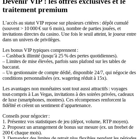
Devenir VIP : les offres exclusives et le
traitement premium
L’accès au statut VIP repose sur plusieurs critères : dépôt cumulé
(souvent > 10 000 € sur 6 mois), nombre de parties jouées, et
invitations directes du casino. Une fois le seuil atteint, le joueur entre
dans un univers de privilèges.
Les bonus VIP typiques comprennent :
– Cashback illimité (jusqu’à 25 % des pertes quotidiennes).
– Limites de mise élevées, parfois sans plafond sur les tables de
baccarat.
– Un gestionnaire de compte dédié, disponible 24/7, qui négocie des
conditions personnalisées (ex. wagering réduit à 15x).
Les avantages non monétaires sont tout aussi attractifs : voyages
tout‑compris à Las Vegas, invitations à des soirées privées, cadeaux
de luxe (smartphones, montres). Ces récompenses renforcent la
fidélité et créent un sentiment d’appartenance.
Conseils pour négocier :
1. Présentez vos statistiques de jeu (dépot, volume, RTP moyen).
2. Proposez un arrangement de bonus sur mesure (ex. un freebet de
200 € chaque mois).
3. Demandez des limites de retrait plus flexibles pendant les périodes