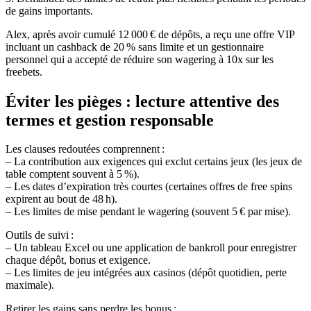
de gains importants.
Alex, après avoir cumulé 12 000 € de dépôts, a reçu une offre VIP
incluant un cashback de 20 % sans limite et un gestionnaire
personnel qui a accepté de réduire son wagering à 10x sur les
freebets.
Éviter les pièges : lecture attentive des
termes et gestion responsable
Les clauses redoutées comprennent :
– La contribution aux exigences qui exclut certains jeux (les jeux de
table comptent souvent à 5 %).
– Les dates d’expiration très courtes (certaines offres de free spins
expirent au bout de 48 h).
– Les limites de mise pendant le wagering (souvent 5 € par mise).
Outils de suivi :
– Un tableau Excel ou une application de bankroll pour enregistrer
chaque dépôt, bonus et exigence.
– Les limites de jeu intégrées aux casinos (dépôt quotidien, perte
maximale).
Retirer les gains sans perdre les bonus :