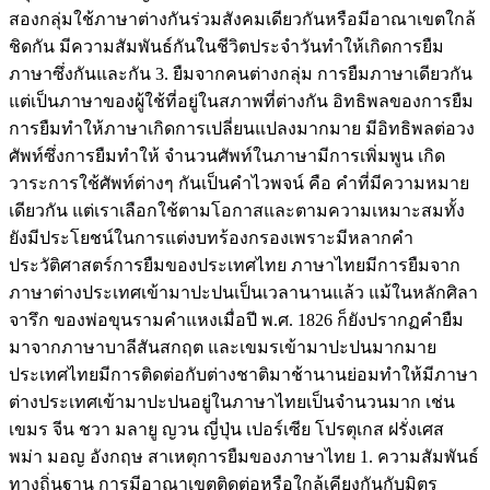
สองกลุ่มใช้ภาษาต่างกันร่วมสังคมเดียวกันหรือมีอาณาเขตใกล้
ชิดกัน มีความสัมพันธ์กันในชีวิตประจำวันทำให้เกิดการยืม
ภาษาซึ่งกันและกัน 3. ยืมจากคนต่างกลุ่ม การยืมภาษาเดียวกัน
แต่เป็นภาษาของผู้ใช้ที่อยู่ในสภาพที่ต่างกัน อิทธิพลของการยืม
การยืมทำให้ภาษาเกิดการเปลี่ยนแปลงมากมาย มีอิทธิพลต่อวง
ศัพท์ซึ่งการยืมทำให้ จำนวนศัพท์ในภาษามีการเพิ่มพูน เกิด
วาระการใช้ศัพท์ต่างๆ กันเป็นคำไวพจน์ คือ คำที่มีความหมาย
เดียวกัน แต่เราเลือกใช้ตามโอกาสและตามความเหมาะสมทั้ง
ยังมีประโยชน์ในการแต่งบทร้องกรองเพราะมีหลากคำ
ประวัติศาสตร์การยืมของประเทศไทย ภาษาไทยมีการยืมจาก
ภาษาต่างประเทศเข้ามาปะปนเป็นเวลานานแล้ว แม้ในหลักศิลา
จารึก ของพ่อขุนรามคำแหงเมื่อปี พ.ศ. 1826 ก็ยังปรากฏคำยืม
มาจากภาษาบาลีสันสกฤต และเขมรเข้ามาปะปนมากมาย
ประเทศไทยมีการติดต่อกับต่างชาติมาช้านานย่อมทำให้มีภาษา
ต่างประเทศเข้ามาปะปนอยู่ในภาษาไทยเป็นจำนวนมาก เช่น
เขมร จีน ชวา มลายู ญวน ญี่ปุ่น เปอร์เซีย โปรตุเกส ฝรั่งเศส
พม่า มอญ อังกฤษ สาเหตุการยืมของภาษาไทย 1. ความสัมพันธ์
ทางถิ่นฐาน การมีอาณาเขตติดต่อหรือใกล้เคียงกันกับมิตร