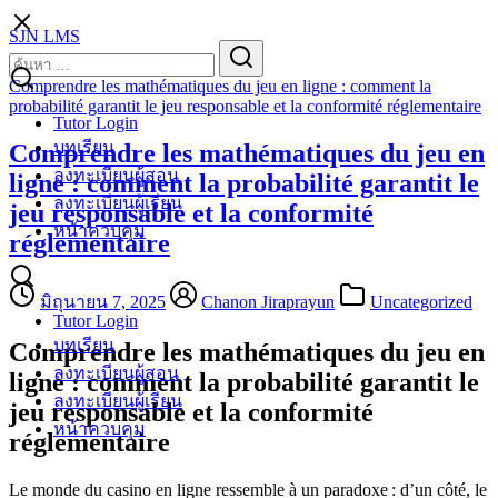
Skip
SJN LMS
to
Search
Search
content
for:
Comprendre les mathématiques du jeu en ligne : comment la
probabilité garantit le jeu responsable et la conformité réglementaire
Tutor Login
บทเรียน
Comprendre les mathématiques du jeu en
ลงทะเบียนผู้สอน
ligne : comment la probabilité garantit le
ลงทะเบียนผู้เรียน
jeu responsable et la conformité
หน้าควบคุม
réglementaire
มิถุนายน 7, 2025
Chanon Jiraprayun
Uncategorized
Tutor Login
บทเรียน
Comprendre les mathématiques du jeu en
ลงทะเบียนผู้สอน
ligne : comment la probabilité garantit le
ลงทะเบียนผู้เรียน
jeu responsable et la conformité
หน้าควบคุม
réglementaire
Le monde du casino en ligne ressemble à un paradoxe : d’un côté, le