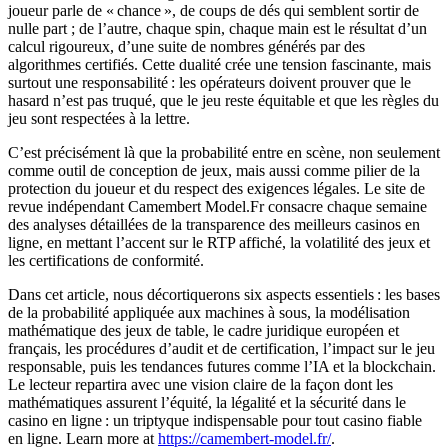
joueur parle de « chance », de coups de dés qui semblent sortir de
nulle part ; de l’autre, chaque spin, chaque main est le résultat d’un
calcul rigoureux, d’une suite de nombres générés par des
algorithmes certifiés. Cette dualité crée une tension fascinante, mais
surtout une responsabilité : les opérateurs doivent prouver que le
hasard n’est pas truqué, que le jeu reste équitable et que les règles du
jeu sont respectées à la lettre.
C’est précisément là que la probabilité entre en scène, non seulement
comme outil de conception de jeux, mais aussi comme pilier de la
protection du joueur et du respect des exigences légales. Le site de
revue indépendant Camembert Model.Fr consacre chaque semaine
des analyses détaillées de la transparence des meilleurs casinos en
ligne, en mettant l’accent sur le RTP affiché, la volatilité des jeux et
les certifications de conformité.
Dans cet article, nous décortiquerons six aspects essentiels : les bases
de la probabilité appliquée aux machines à sous, la modélisation
mathématique des jeux de table, le cadre juridique européen et
français, les procédures d’audit et de certification, l’impact sur le jeu
responsable, puis les tendances futures comme l’IA et la blockchain.
Le lecteur repartira avec une vision claire de la façon dont les
mathématiques assurent l’équité, la légalité et la sécurité dans le
casino en ligne : un triptyque indispensable pour tout casino fiable
en ligne. Learn more at
https://camembert-model.fr/
.