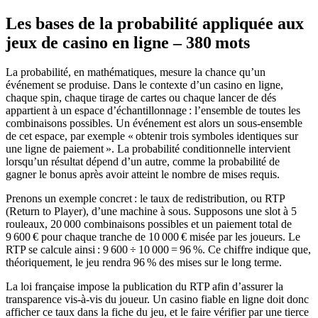
Les bases de la probabilité appliquée aux
jeux de casino en ligne – 380 mots
La probabilité, en mathématiques, mesure la chance qu’un
événement se produise. Dans le contexte d’un casino en ligne,
chaque spin, chaque tirage de cartes ou chaque lancer de dés
appartient à un espace d’échantillonnage : l’ensemble de toutes les
combinaisons possibles. Un événement est alors un sous‑ensemble
de cet espace, par exemple « obtenir trois symboles identiques sur
une ligne de paiement ». La probabilité conditionnelle intervient
lorsqu’un résultat dépend d’un autre, comme la probabilité de
gagner le bonus après avoir atteint le nombre de mises requis.
Prenons un exemple concret : le taux de redistribution, ou RTP
(Return to Player), d’une machine à sous. Supposons une slot à 5
rouleaux, 20 000 combinaisons possibles et un paiement total de
9 600 € pour chaque tranche de 10 000 € misée par les joueurs. Le
RTP se calcule ainsi : 9 600 ÷ 10 000 = 96 %. Ce chiffre indique que,
théoriquement, le jeu rendra 96 % des mises sur le long terme.
La loi française impose la publication du RTP afin d’assurer la
transparence vis‑à‑vis du joueur. Un casino fiable en ligne doit donc
afficher ce taux dans la fiche du jeu, et le faire vérifier par une tierce