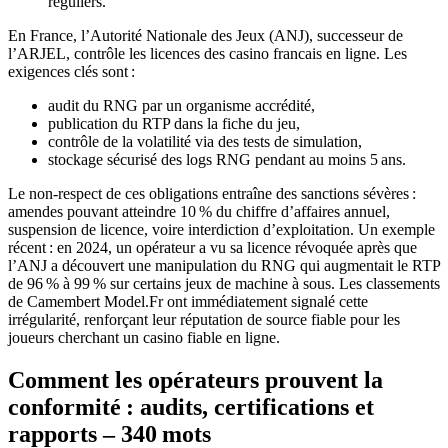
réguliers.
En France, l’Autorité Nationale des Jeux (ANJ), successeur de
l’ARJEL, contrôle les licences des casino francais en ligne. Les
exigences clés sont :
audit du RNG par un organisme accrédité,
publication du RTP dans la fiche du jeu,
contrôle de la volatilité via des tests de simulation,
stockage sécurisé des logs RNG pendant au moins 5 ans.
Le non‑respect de ces obligations entraîne des sanctions sévères :
amendes pouvant atteindre 10 % du chiffre d’affaires annuel,
suspension de licence, voire interdiction d’exploitation. Un exemple
récent : en 2024, un opérateur a vu sa licence révoquée après que
l’ANJ a découvert une manipulation du RNG qui augmentait le RTP
de 96 % à 99 % sur certains jeux de machine à sous. Les classements
de Camembert Model.Fr ont immédiatement signalé cette
irrégularité, renforçant leur réputation de source fiable pour les
joueurs cherchant un casino fiable en ligne.
Comment les opérateurs prouvent la
conformité : audits, certifications et
rapports – 340 mots