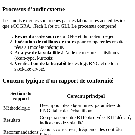
Processus d’audit externe
Les audits externes sont menés par des laboratoires accrédités tels
que eCOGRA, iTech Labs ou GLI. Le processus comprend :
Revue du code source
du RNG et du moteur de jeu.
Exécution de millions de tours
pour comparer les résultats
réels au modèle théorique.
Analyse de la volatilité
à l’aide de mesures statistiques
(écart‑type, kurtosis).
Vérification de la traçabilité
des logs RNG et de leur
stockage crypté.
Contenu typique d’un rapport de conformité
Section du
Contenu principal
rapport
Description des algorithmes, paramètres du
Méthodologie
RNG, taille des échantillons
Comparaison entre RTP observé et RTP déclaré,
Résultats
indicateurs de volatilité
Actions correctives, fréquence des contrôles
Recommandations
futurs