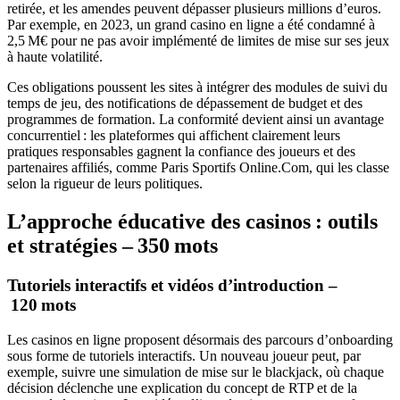
retirée, et les amendes peuvent dépasser plusieurs millions d’euros.
Par exemple, en 2023, un grand casino en ligne a été condamné à
2,5 M€ pour ne pas avoir implémenté de limites de mise sur ses jeux
à haute volatilité.
Ces obligations poussent les sites à intégrer des modules de suivi du
temps de jeu, des notifications de dépassement de budget et des
programmes de formation. La conformité devient ainsi un avantage
concurrentiel : les plateformes qui affichent clairement leurs
pratiques responsables gagnent la confiance des joueurs et des
partenaires affiliés, comme Paris Sportifs Online.Com, qui les classe
selon la rigueur de leurs politiques.
L’approche éducative des casinos : outils
et stratégies – 350 mots
Tutoriels interactifs et vidéos d’introduction –
120 mots
Les casinos en ligne proposent désormais des parcours d’onboarding
sous forme de tutoriels interactifs. Un nouveau joueur peut, par
exemple, suivre une simulation de mise sur le blackjack, où chaque
décision déclenche une explication du concept de RTP et de la