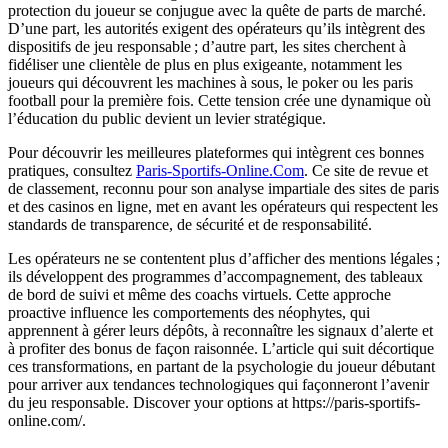
protection du joueur se conjugue avec la quête de parts de marché.
D’une part, les autorités exigent des opérateurs qu’ils intègrent des
dispositifs de jeu responsable ; d’autre part, les sites cherchent à
fidéliser une clientèle de plus en plus exigeante, notamment les
joueurs qui découvrent les machines à sous, le poker ou les paris
football pour la première fois. Cette tension crée une dynamique où
l’éducation du public devient un levier stratégique.
Pour découvrir les meilleures plateformes qui intègrent ces bonnes
pratiques, consultez
Paris‑Sportifs‑Online.Com
. Ce site de revue et
de classement, reconnu pour son analyse impartiale des sites de paris
et des casinos en ligne, met en avant les opérateurs qui respectent les
standards de transparence, de sécurité et de responsabilité.
Les opérateurs ne se contentent plus d’afficher des mentions légales ;
ils développent des programmes d’accompagnement, des tableaux
de bord de suivi et même des coachs virtuels. Cette approche
proactive influence les comportements des néophytes, qui
apprennent à gérer leurs dépôts, à reconnaître les signaux d’alerte et
à profiter des bonus de façon raisonnée. L’article qui suit décortique
ces transformations, en partant de la psychologie du joueur débutant
pour arriver aux tendances technologiques qui façonneront l’avenir
du jeu responsable. Discover your options at https://paris-sportifs-
online.com/.