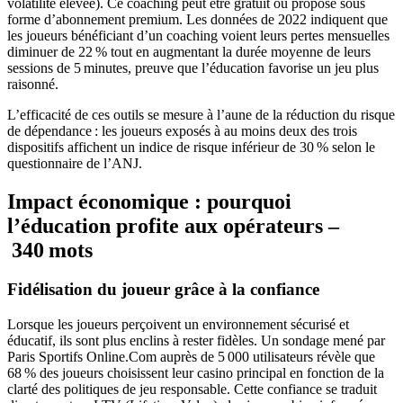
volatilité élevée). Ce coaching peut être gratuit ou proposé sous
forme d’abonnement premium. Les données de 2022 indiquent que
les joueurs bénéficiant d’un coaching voient leurs pertes mensuelles
diminuer de 22 % tout en augmentant la durée moyenne de leurs
sessions de 5 minutes, preuve que l’éducation favorise un jeu plus
raisonné.
L’efficacité de ces outils se mesure à l’aune de la réduction du risque
de dépendance : les joueurs exposés à au moins deux des trois
dispositifs affichent un indice de risque inférieur de 30 % selon le
questionnaire de l’ANJ.
Impact économique : pourquoi
l’éducation profite aux opérateurs –
340 mots
Fidélisation du joueur grâce à la confiance
Lorsque les joueurs perçoivent un environnement sécurisé et
éducatif, ils sont plus enclins à rester fidèles. Un sondage mené par
Paris Sportifs Online.Com auprès de 5 000 utilisateurs révèle que
68 % des joueurs choisissent leur casino principal en fonction de la
clarté des politiques de jeu responsable. Cette confiance se traduit