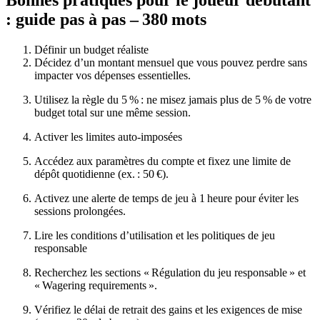
: guide pas à pas – 380 mots
Définir un budget réaliste
Décidez d’un montant mensuel que vous pouvez perdre sans
impacter vos dépenses essentielles.
Utilisez la règle du 5 % : ne misez jamais plus de 5 % de votre
budget total sur une même session.
Activer les limites auto‑imposées
Accédez aux paramètres du compte et fixez une limite de
dépôt quotidienne (ex. : 50 €).
Activez une alerte de temps de jeu à 1 heure pour éviter les
sessions prolongées.
Lire les conditions d’utilisation et les politiques de jeu
responsable
Recherchez les sections « Régulation du jeu responsable » et
« Wagering requirements ».
Vérifiez le délai de retrait des gains et les exigences de mise