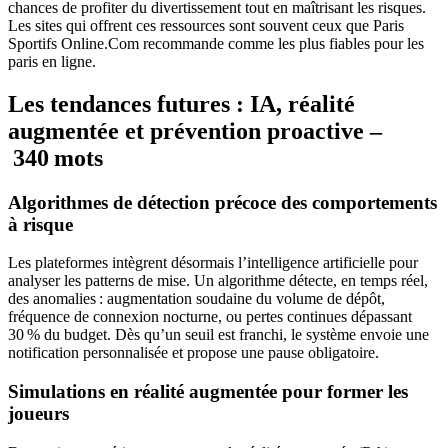
chances de profiter du divertissement tout en maîtrisant les risques.
Les sites qui offrent ces ressources sont souvent ceux que Paris
Sportifs Online.Com recommande comme les plus fiables pour les
paris en ligne.
Les tendances futures : IA, réalité
augmentée et prévention proactive –
340 mots
Algorithmes de détection précoce des comportements
à risque
Les plateformes intègrent désormais l’intelligence artificielle pour
analyser les patterns de mise. Un algorithme détecte, en temps réel,
des anomalies : augmentation soudaine du volume de dépôt,
fréquence de connexion nocturne, ou pertes continues dépassant
30 % du budget. Dès qu’un seuil est franchi, le système envoie une
notification personnalisée et propose une pause obligatoire.
Simulations en réalité augmentée pour former les
joueurs