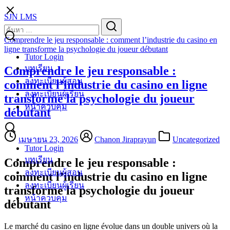
Skip
SJN LMS
to
Search
Search
content
for:
Comprendre le jeu responsable : comment l’industrie du casino en
ligne transforme la psychologie du joueur débutant
Tutor Login
บทเรียน
Comprendre le jeu responsable :
ลงทะเบียนผู้สอน
comment l’industrie du casino en ligne
ลงทะเบียนผู้เรียน
transforme la psychologie du joueur
หน้าควบคุม
débutant
เมษายน 23, 2026
Chanon Jiraprayun
Uncategorized
Tutor Login
บทเรียน
Comprendre le jeu responsable :
ลงทะเบียนผู้สอน
comment l’industrie du casino en ligne
ลงทะเบียนผู้เรียน
transforme la psychologie du joueur
หน้าควบคุม
débutant
Le marché du casino en ligne évolue dans un double univers où la