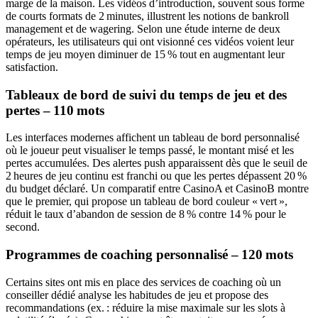
marge de la maison. Les vidéos d’introduction, souvent sous forme
de courts formats de 2 minutes, illustrent les notions de bankroll
management et de wagering. Selon une étude interne de deux
opérateurs, les utilisateurs qui ont visionné ces vidéos voient leur
temps de jeu moyen diminuer de 15 % tout en augmentant leur
satisfaction.
Tableaux de bord de suivi du temps de jeu et des
pertes – 110 mots
Les interfaces modernes affichent un tableau de bord personnalisé
où le joueur peut visualiser le temps passé, le montant misé et les
pertes accumulées. Des alertes push apparaissent dès que le seuil de
2 heures de jeu continu est franchi ou que les pertes dépassent 20 %
du budget déclaré. Un comparatif entre CasinoA et CasinoB montre
que le premier, qui propose un tableau de bord couleur « vert »,
réduit le taux d’abandon de session de 8 % contre 14 % pour le
second.
Programmes de coaching personnalisé – 120 mots
Certains sites ont mis en place des services de coaching où un
conseiller dédié analyse les habitudes de jeu et propose des
recommandations (ex. : réduire la mise maximale sur les slots à