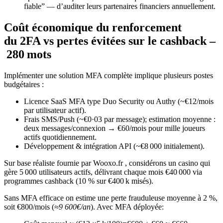
fiable” — d’auditer leurs partenaires financiers annuellement.
Coût économique du renforcement
du 2FA vs pertes évitées sur le cashback –
280 mots
Implémenter une solution MFA complète implique plusieurs postes
budgétaires :
Licence SaaS MFA type Duo Security ou Authy (~€12/mois
par utilisateur actif).
Frais SMS/Push (~€0·03 par message); estimation moyenne :
deux messages/connexion → €60/mois pour mille joueurs
actifs quotidiennement.
Développement & intégration API (~€8 000 initialement).
Sur base réaliste fournie par Wooxo.fr , considérons un casino qui
gère 5 000 utilisateurs actifs, délivrant chaque mois €40 000 via
programmes cash­back (10 % sur €400 k misés).
Sans MFA efficace on estime une perte frauduleuse moyenne à 2 %,
soit €800/mois (
≈9 600€/an
). Avec MFA déployée: