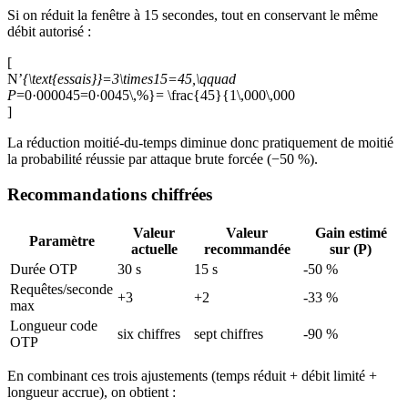
Si on réduit la fenêtre à 15 secondes, tout en conservant le même
débit autorisé :
[
N’
{\text{essais}}=3\times15=45,\qquad
P
=0·000045=0·0045\,%}= \frac{45}{1\,000\,000
]
La réduction moitié-du-temps diminue donc pratiquement de moitié
la probabilité réussie par attaque brute forcée (−50 %).
Recommandations chiffrées
Valeur
Valeur
Gain estimé
Paramètre
actuelle
recommandée
sur (P)
Durée OTP
30 s
15 s
-50 %
Requêtes/seconde
+3
+2
-33 %
max
Longueur code
six chiffres
sept chiffres
-90 %
OTP
En combinant ces trois ajustements (temps réduit + débit limité +
longueur accrue), on obtient :