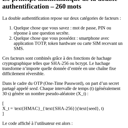
authentification – 260 mots
La double authentification repose sur deux catégories de facteurs :
Quelque chose que vous savez : mot de passe, PIN ou
réponse à une question secrète.
Quelque chose que vous possédez : smartphone avec
application TOTP, token hardware ou carte SIM recevant un
SMS.
Ces facteurs sont combinés grâce à des fonctions de hachage
cryptographique telles que SHA‑256 ou bcrypt. Le hachage
transforme n’importe quelle donnée d’entrée en une chaîne fixe
difficilement réversible.
Dans le cadre du OTP (One‑Time Password), on part d’un secret
partagé appelé
seed
. Chaque intervalle de temps (t) (généralement
30 s) génère un nombre pseudo‑aléatoire (X_t) :
[
X_t = \text{HMAC}_{\text{SHA‑256}}(\text{seed}, t)
]
Le code affiché à l’utilisateur est alors :