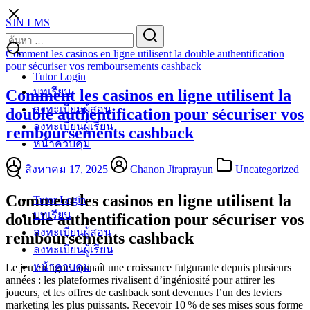
Skip
SJN LMS
to
Search
Search
content
for:
Comment les casinos en ligne utilisent la double authentification
pour sécuriser vos remboursements cashback
Tutor Login
บทเรียน
Comment les casinos en ligne utilisent la
ลงทะเบียนผู้สอน
double authentification pour sécuriser vos
ลงทะเบียนผู้เรียน
remboursements cashback
หน้าควบคุม
สิงหาคม 17, 2025
Chanon Jiraprayun
Uncategorized
Comment les casinos en ligne utilisent la
Tutor Login
บทเรียน
double authentification pour sécuriser vos
ลงทะเบียนผู้สอน
remboursements cashback
ลงทะเบียนผู้เรียน
หน้าควบคุม
Le jeu en ligne connaît une croissance fulgurante depuis plusieurs
années : les plateformes rivalisent d’ingéniosité pour attirer les
joueurs, et les offres de cashback sont devenues l’un des leviers
marketing les plus puissants. Recevoir 10 % de ses mises sous forme