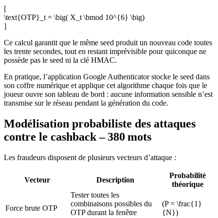
[
\text{OTP}_t = \big( X_t \bmod 10^{6} \big)
]
Ce calcul garantit que le même seed produit un nouveau code toutes
les trente secondes, tout en restant imprévisible pour quiconque ne
possède pas le seed ni la clé HMAC.
En pratique, l’application Google Authenticator stocke le seed dans
son coffre numérique et applique cet algorithme chaque fois que le
joueur ouvre son tableau de bord : aucune information sensible n’est
transmise sur le réseau pendant la génération du code.
Modélisation probabiliste des attaques
contre le cashback – 380 mots
Les fraudeurs disposent de plusieurs vecteurs d’attaque :
Probabilité
Vecteur
Description
théorique
Tester toutes les
combinaisons possibles du
(P = \frac{1}
Force brute OTP
OTP durant la fenêtre
{N})