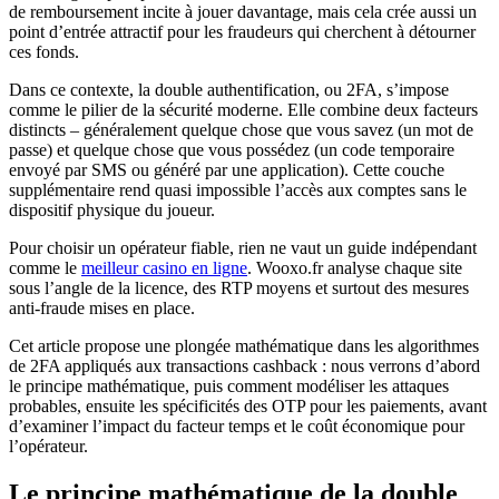
de remboursement incite à jouer davantage, mais cela crée aussi un
point d’entrée attractif pour les fraudeurs qui cherchent à détourner
ces fonds.
Dans ce contexte, la double authentification, ou 2FA, s’impose
comme le pilier de la sécurité moderne. Elle combine deux facteurs
distincts – généralement quelque chose que vous savez (un mot de
passe) et quelque chose que vous possédez (un code temporaire
envoyé par SMS ou généré par une application). Cette couche
supplémentaire rend quasi impossible l’accès aux comptes sans le
dispositif physique du joueur.
Pour choisir un opérateur fiable, rien ne vaut un guide indépendant
comme le
meilleur casino en ligne
. Wooxo.fr analyse chaque site
sous l’angle de la licence, des RTP moyens et surtout des mesures
anti‑fraude mises en place.
Cet article propose une plongée mathématique dans les algorithmes
de 2FA appliqués aux transactions cashback : nous verrons d’abord
le principe mathématique, puis comment modéliser les attaques
probables, ensuite les spécificités des OTP pour les paiements, avant
d’examiner l’impact du facteur temps et le coût économique pour
l’opérateur.
Le principe mathématique de la double