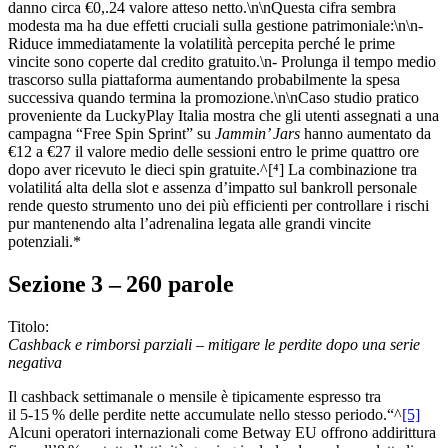
danno circa €0,.24 valore atteso netto.\n\nQuesta cifra sembra
modesta ma ha due effetti cruciali sulla gestione patrimoniale:\n\n-
Riduce immediatamente la volatilità percepita perché le prime
vincite sono coperte dal credito gratuito.\n- Prolunga il tempo medio
trascorso sulla piattaforma aumentando probabilmente la spesa
successiva quando termina la promozione.\n\nCaso studio pratico
proveniente da LuckyPlay Italia mostra che gli utenti assegnati a una
campagna “Free Spin Sprint” su
Jammin’ Jars
hanno aumentato da
€12 a €27 il valore medio delle sessioni entro le prime quattro ore
dopo aver ricevuto le dieci spin gratuite.^[⁴] La combinazione tra
volatilitá alta della slot e assenza d’impatto sul bankroll personale
rende questo strumento uno dei più efficienti per controllare i rischi
pur mantenendo alta l’adrenalina legata alle grandi vincite
potenziali.*
Sezione 3 – 260 parole
Titolo:
Cashback e rimborsi parziali – mitigare le perdite dopo una serie
negativa
Il cashback settimanale o mensile è tipicamente espresso tra
il 5‑15 % delle perdite nette accumulate nello stesso periodo.“^
[5]
Alcuni operatori internazionali come Betway EU offrono addirittura