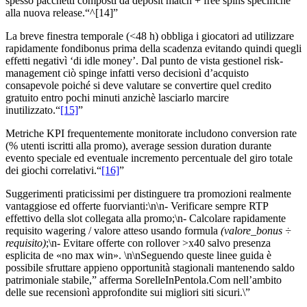
spesso pacchetti composti da deposit match + free spins specifiche
alla nuova release.“^[14]”
La breve finestra temporale (<48 h) obbliga i giocatori ad utilizzare
rapidamente fondіbonus prima della scadenza evitando quindi quegli
effetti negativ­ì ‘di idle money’. Dal punto de vista gestionel risk­
management ciò spinge infatti verso decision­ì d’acquisto
consapevole poiché si deve valutare se convertire quel credito
gratuito entro pochi minuti anzichè lasciarlo marcire
inutilizzato.“
[15]
”
Metriche KPI frequentemente monitorate includono conversion rate
(% utenti iscritti alla promo), average session duration durante
evento speciale ed eventuale incremento percentuale del giro totale
dei giochi correlativi.“
[16]
”
Suggerimenti praticissimi per distinguere tra promozioni realmente
vantaggiose ed offerte fuorvianti:\n\n- Verificare sempre RTP
effettivo della slot collegata alla promo;\n- Calcolare rapidamente
requisito wagering / valore atteso usando formula
(valore_bonus ÷
requisito)
;\n- Evitare offerte con rollover >x40 salvo presenza
esplicita de «no max win». \n\nSeguendo queste linee guida è
possibile sfruttare appieno opportunità stagionali mantenendo saldo
patrimoniale stabile,” afferma SorelleInPentola.Com nell’ambito
delle sue recensionì approfondite sui migliori siti sicuri.\”