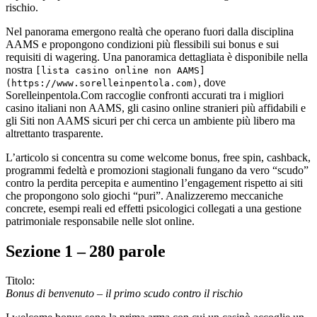
rischio.
Nel panorama emergono realtà che operano fuori dalla disciplina
AAMS e propongono condizioni più flessibili sui bonus e sui
requisiti di wagering. Una panoramica dettagliata è disponibile nella
nostra
[lista casino online non AAMS]
, dove
(https://www.sorelleinpentola.com)
Sorelleinpentola.Com raccoglie confronti accurati tra i migliori
casino italiani non AAMS, gli casino online stranieri più affidabili e
gli Siti non AAMS sicuri per chi cerca un ambiente più libero ma
altrettanto trasparente.
L’articolo si concentra su come welcome bonus, free spin, cashback,
programmi fedeltà e promozioni stagionali fungano da vero “scudo”
contro la perdita percepita e aumentino l’engagement rispetto ai siti
che propongono solo giochi “puri”. Analizzeremo meccaniche
concrete, esempi reali ed effetti psicologici collegati a una gestione
patrimoniale responsabile nelle slot online.
Sezione 1 – 280 parole
Titolo:
Bonus di benvenuto – il primo scudo contro il rischio