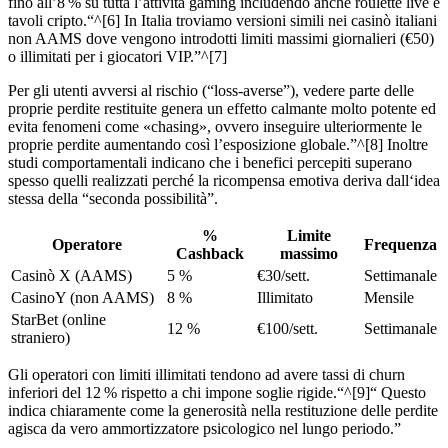
fino all’8 % su tutta l’attività gaming includendo anche roulette live e
tavoli cripto.“^[​6]​ In Italia troviamo versioni simili nei casinò italiani
non AAMS dove vengono introdotti limiti massimi giornalieri (€50)
o illimitati per i giocatori VIP.”^[​7]​
Per gli utenti avversi al rischio (“loss‑averse”), vedere parte delle
proprie perdite restituite genera un effetto calmante molto potente ed
evita fenomeni come «chasing», ovvero inseguire ulteriormente le
proprie perdite aumentando così l’esposizione globale.”^[​8]​ Inoltre
studi comportamentali indicano che i benefici percepiti superano
spesso quelli realizzati perché la ricompensa emotiva deriva dall‘idea
stessa della “seconda possibilità”.
%
Limite
Operatore
Frequenza
Cashback
massimo
Casinò X (AAMS)
5 %
€30/sett.
Settimanale
CasinoY (non AAMS)
8 %
Illimitato
Mensile
StarBet (online
12 %
€100/sett.
Settimanale
straniero)
Gli operatori con limiti illimitati tendono ad avere tassi di churn
inferiori del 12 % rispetto a chi impone soglie rigide.“^[9]“ Questo
indica chiaramente come la generosità nella restituzione delle perdite
agisca da vero ammortizzatore psicologico nel lungo periodo.”