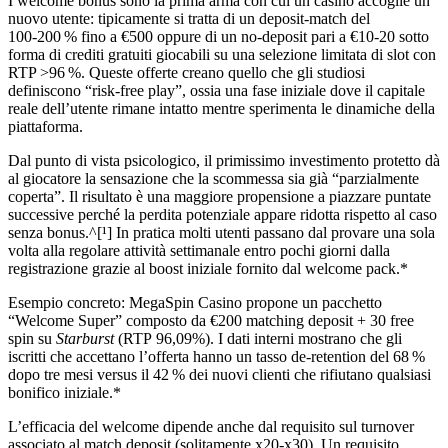
I welcome bonus sono la prima arma con cui un casinò accoglie un
nuovo utente: tipicamente si tratta di un deposit‑match del
100‑200 % fino a €500 oppure di un no‑deposit pari a €10‑20 sotto
forma di crediti gratuiti giocabili su una selezione limitata di slot con
RTP >96 %. Queste offerte creano quello che gli studiosi
definiscono “risk‑free play”, ossia una fase iniziale dove il capitale
reale dell’utente rimane intatto mentre sperimenta le dinamiche della
piattaforma.
Dal punto di vista psicologico, il primissimo investimento protetto dà
al giocatore la sensazione che la scommessa sia già “parzialmente
coperta”. Il risultato è una maggiore propensione a piazzare puntate
successive perché la perdita potenziale appare ridotta rispetto al caso
senza bonus.^[¹] In pratica molti utenti passano dal provare una sola
volta alla regolare attività settimanale entro pochi giorni dalla
registrazione grazie al boost iniziale fornito dal welcome pack.*
Esempio concreto: MegaSpin Casino propone un pacchetto
“Welcome Super” composto da €200 matching deposit + 30 free
spin su
Starburst
(RTP 96,09%). I dati interni mostrano che gli
iscritti che accettano l’offerta hanno un tasso de‑retention del 68 %
dopo tre mesi versus il 42 % dei nuovi clienti che rifiutano qualsiasi
bonifico iniziale.*
L’efficacia del welcome dipende anche dal requisito sul turnover
associato al match deposit (solitamente x20‑x30). Un requisito