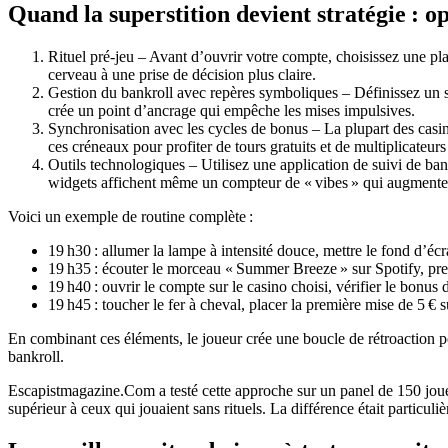
Quand la superstition devient stratégie : op
Rituel pré‑jeu – Avant d’ouvrir votre compte, choisissez une play
cerveau à une prise de décision plus claire.
Gestion du bankroll avec repères symboliques – Définissez un se
crée un point d’ancrage qui empêche les mises impulsives.
Synchronisation avec les cycles de bonus – La plupart des casi
ces créneaux pour profiter de tours gratuits et de multiplicateurs
Outils technologiques – Utilisez une application de suivi de b
widgets affichent même un compteur de « vibes » qui augmente c
Voici un exemple de routine complète :
19 h30 : allumer la lampe à intensité douce, mettre le fond d’écra
19 h35 : écouter le morceau « Summer Breeze » sur Spotify, pre
19 h40 : ouvrir le compte sur le casino choisi, vérifier le bonus 
19 h45 : toucher le fer à cheval, placer la première mise de 5 €
En combinant ces éléments, le joueur crée une boucle de rétroaction pos
bankroll.
Escapistmagazine.Com a testé cette approche sur un panel de 150 joueu
supérieur à ceux qui jouaient sans rituels. La différence était particul