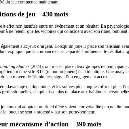
 l’été du jeu commence maintenant.
tions de jeu – 430 mots
à effet non justifiée entre un événement et un résultat. En psychologie,
à ne retenir que les victoires qui coïncident avec son rituel, oubliant l
 également aux jeux d’argent. Lorsqu’un joueur place son talisman avan
andura explique que la confiance en sa capacité à influencer le résultat a
Gambling Studies
(2023), ont mis en place deux groupes de participants 
supérieur, même si le RTP (retour au joueur) était identique. Une analyse
mps de jeu moyen de 18 minutes, signe d’un engagement accru.
libère davantage de dopamine, et les soirées plus longues offrent plus d’o
es professionnelles, ce qui laisse plus de place aux habitudes personnell
ueurs qui adoptent un rituel d’été voient leur volatilité perçue diminu
r le joueur se sent « protégé » par son porte‑bonheur.
leur mécanisme d’action – 390 mots