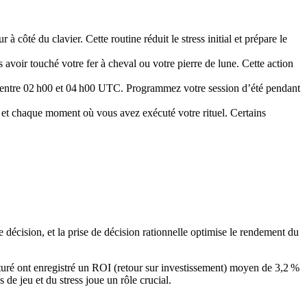
 côté du clavier. Cette routine réduit le stress initial et prépare le
avoir touché votre fer à cheval ou votre pierre de lune. Cette action
nt entre 02 h00 et 04 h00 UTC. Programmez votre session d’été pendant
 et chaque moment où vous avez exécuté votre rituel. Certains
e décision, et la prise de décision rationnelle optimise le rendement du
cturé ont enregistré un ROI (retour sur investissement) moyen de 3,2 %
 de jeu et du stress joue un rôle crucial.