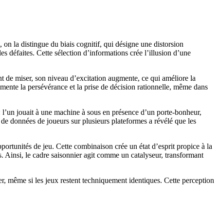
 on la distingue du biais cognitif, qui désigne une distorsion
es défaites. Cette sélection d’informations crée l’illusion d’une
t de miser, son niveau d’excitation augmente, ce qui améliore la
ugmente la persévérance et la prise de décision rationnelle, même dans
: l’un jouait à une machine à sous en présence d’un porte‑bonheur,
 de données de joueurs sur plusieurs plateformes a révélé que les
pportunités de jeu. Cette combinaison crée un état d’esprit propice à la
es. Ainsi, le cadre saisonnier agit comme un catalyseur, transformant
er, même si les jeux restent techniquement identiques. Cette perception