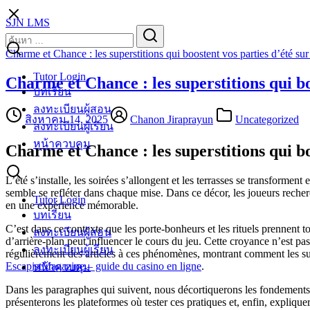
Skip
SJN LMS
to
Search
Search
content
for:
Charme et Chance : les superstitions qui boostent vos parties d’été sur 
Tutor Login
Charme et Chance : les superstitions qui boo
บทเรียน
ลงทะเบียนผู้สอน
สิงหาคม 14, 2025
Chanon Jiraprayun
Uncategorized
ลงทะเบียนผู้เรียน
หน้าควบคุม
Charme et Chance : les superstitions qui boo
L’été s’installe, les soirées s’allongent et les terrasses se transformen
semble se refléter dans chaque mise. Dans ce décor, les joueurs recher
Tutor Login
en une expérience mémorable.
บทเรียน
C’est dans ce contexte que les porte‑bonheurs et les rituels prennent t
ลงทะเบียนผู้สอน
d’arrière‑plan peut influencer le cours du jeu. Cette croyance n’est 
ลงทะเบียนผู้เรียน
régulièrement des articles à ces phénomènes, montrant comment les sup
EscapistMagazine – guide du casino en ligne
.
หน้าควบคุม
Dans les paragraphes qui suivent, nous décortiquerons les fondements 
présenterons les plateformes où tester ces pratiques et, enfin, expliq