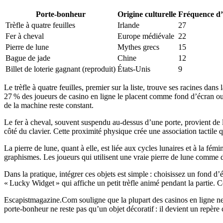
Porte‑bonheur
Origine culturelle
Fréquence d’u
Trèfle à quatre feuilles
Irlande
27
Fer à cheval
Europe médiévale
22
Pierre de lune
Mythes grecs
15
Bague de jade
Chine
12
Billet de loterie gagnant (reproduit)
États‑Unis
9
Le trèfle à quatre feuilles, premier sur la liste, trouve ses racines dans
27 % des joueurs de casino en ligne le placent comme fond d’écran ou 
de la machine reste constant.
Le fer à cheval, souvent suspendu au-dessus d’une porte, provient de l
côté du clavier. Cette proximité physique crée une association tactile q
La pierre de lune, quant à elle, est liée aux cycles lunaires et à la f
graphismes. Les joueurs qui utilisent une vraie pierre de lune comme dé
Dans la pratique, intégrer ces objets est simple : choisissez un fond d’
« Lucky Widget » qui affiche un petit trèfle animé pendant la partie. 
Escapistmagazine.Com souligne que la plupart des casinos en ligne ne li
porte‑bonheur ne reste pas qu’un objet décoratif : il devient un repère 