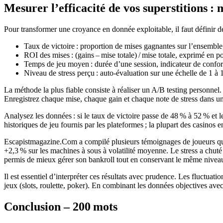
Mesurer l’efficacité de vos superstitions :
Pour transformer une croyance en donnée exploitable, il faut définir de
Taux de victoire : proportion de mises gagnantes sur l’ensemble 
ROI des mises : (gains – mise totale) / mise totale, exprimé en p
Temps de jeu moyen : durée d’une session, indicateur de confort
Niveau de stress perçu : auto‑évaluation sur une échelle de 1 à 
La méthode la plus fiable consiste à réaliser un A/B testing personnel
Enregistrez chaque mise, chaque gain et chaque note de stress dans une
Analysez les données : si le taux de victoire passe de 48 % à 52 % et 
historiques de jeu fournis par les plateformes ; la plupart des casinos e
Escapistmagazine.Com a compilé plusieurs témoignages de joueurs qui o
+2,3 % sur les machines à sous à volatilité moyenne. Le stress a chuté
permis de mieux gérer son bankroll tout en conservant le même niveau
Il est essentiel d’interpréter ces résultats avec prudence. Les fluctuatio
jeux (slots, roulette, poker). En combinant les données objectives avec l
Conclusion – 200 mots