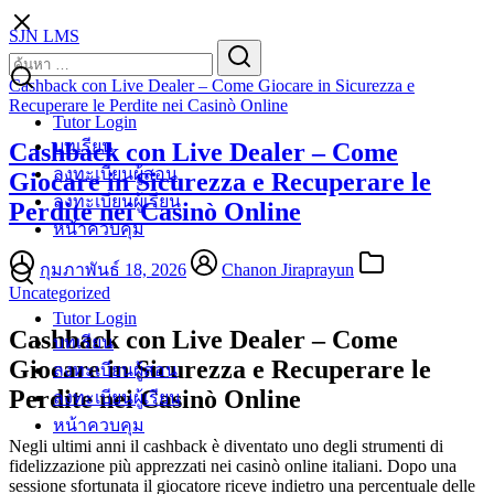
Skip
SJN LMS
to
Search
Search
content
for:
Cashback con Live Dealer – Come Giocare in Sicurezza e
Recuperare le Perdite nei Casinò Online
Tutor Login
บทเรียน
Cashback con Live Dealer – Come
ลงทะเบียนผู้สอน
Giocare in Sicurezza e Recuperare le
ลงทะเบียนผู้เรียน
Perdite nei Casinò Online
หน้าควบคุม
กุมภาพันธ์ 18, 2026
Chanon Jiraprayun
Uncategorized
Tutor Login
Cashback con Live Dealer – Come
บทเรียน
Giocare in Sicurezza e Recuperare le
ลงทะเบียนผู้สอน
Perdite nei Casinò Online
ลงทะเบียนผู้เรียน
หน้าควบคุม
Negli ultimi anni il cashback è diventato uno degli strumenti di
fidelizzazione più apprezzati nei casinò online italiani. Dopo una
sessione sfortunata il giocatore riceve indietro una percentuale delle