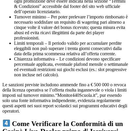
ogni promozione deve essere indicata nella sezione “Termini
& Condizioni” accessibile dal footer del sito web ufficiale
dell’operaio licenziatario.​
Turnover minimo – Per poter prelevare l’importo rimborsato è
necessario soddisfare un requisito di wagering pari almeno a
cinque volte il valore del bonus ricevuto; questa misura evita
abusi ed evita ricavi illegittimi da parte dei player
professionisti.​
Limiti temporali – Il periodo valido per accumulare perdite
eleggibili non può superare i trenta giorni consecutivi dalla
data della prima scommessa relativa all’offerta corrente.​
Chiarezza informativa – Le condizioni devono specificare
percentuale applicata, eventuale plafond mensile o settimanale
ed eventuali restrizioni sui giochi esclusi (es.: slot progressive
non incluse nel calcolo).​
Le sanzioni previste includono ammende fino a € 500 000 o revoca
della licenza operativa se l’offerta risulta ingannevole o viola i limiti
imposti sul turnover minimo.“Monitor440Scuola.it”, pur essendo
solo una fonte informativa indipendente, evidenzia regolarmente
questi aspetti nei suoi report scolastici sui programmi educativi degli
operatori.
Come Verificare la Conformità di un