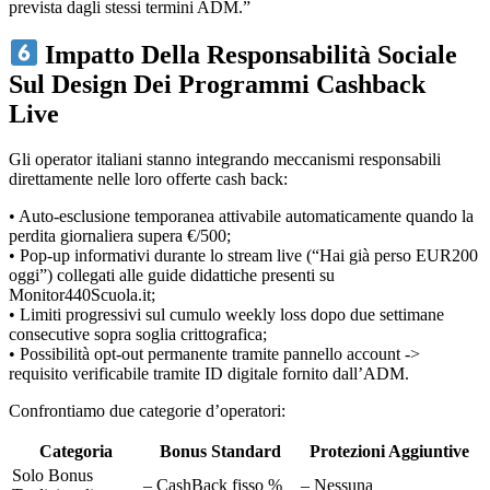
prevista dagli stessi termini ADM.”
Impatto Della Responsabilità Sociale
Sul Design Dei Programmi Cashback
Live
Gli operator italiani stanno integrando meccanismi responsabili
direttamente nelle loro offerte cash back:
• Auto-esclusione temporanea attivabile automaticamente quando la
perdita giornaliera supera €/500;
• Pop-up informativi durante lo stream live (“Hai già perso EUR200
oggi”) collegati alle guide didattiche presenti su
Monitor440Scuola.it;
• Limiti progressivi sul cumulo weekly loss dopo due settimane
consecutive sopra soglia crittografica;
• Possibilità opt-out permanente tramite pannello account ->
requisito verificabile tramite ID digitale fornito dall’ADM.
Confrontiamo due categorie d’operatori:
Categoria
Bonus Standard
Protezioni Aggiuntive
Solo Bonus
– CashBack fisso %
– Nessuna