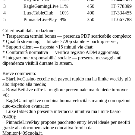
3
EagleGamingLive
11%
450
IT‑778899
4
LuxeTableClub
10%
400
IT‑334455
5
PinnacleLivePlay
9%
350
IT‑667788
Criteri usati dalla redazione:
* Trasparenza termini bonus — presenza PDF scaricabile completo;
* Qualità streaming — bitrate ≥720p stabile + backup server;
* Support client — risposta <15 minuti via chat;
* Conformità normativa — verifica registro ADM aggiornata;
* Integrazione responsabilità sociale — presenza messaggi anti
dipendenza visibili durante lo stream.
Breve commento:
– StarLiveCasino eccelle nel payout rapido ma ha limite weekly più
alto rispetto alla media;
– RoyalBetLive offre la migliore percentuale ma richiede turnover
×8;
– EagleGamingLive combina buona velocità streaming con opzioni
auto-exclusion avanzate;
– LuxeTableClub presenta interfaccia intuitiva ma limite basso
(€400);
– PinnacleLivePlay propone pacchetto entry-level ideale per neofiti
grazie alla documentazione educativa fornita da
Monitor440Scuola.it.