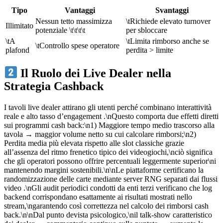
Tipo
Vantaggi
Svantaggi
Nessun tetto massimizza
\tRichiede elevato turnover
Illimitato
potenziale \t\t\t\t
per sbloccare
\tA
\tLimita rimborso anche se
\tControllo spese operatore
plafond
perdita > limite
Il Ruolo dei Live Dealer nella
Strategia Cashback
I tavoli live dealer attirano gli utenti perché combinano interattività
reale e alto tasso d’engagement .\nQuesto comporta due effetti diretti
sui programmi cash back:\n1) Maggiore tempo medio trascorso alla
tavola → maggior volume netto su cui calcolare rimborsi;\n2)
Perdita media più elevata rispetto alle slot classiche grazie
all’assenza de​l ritmo frenetico tipico dei videogiochi,\nciò significa
che gli operatori possono offrire percentuali leggermente superior­\ni
mantenendo margini sostenibili.\n\nLe piattaforme certificano la
randomizzazione delle carte mediante server RNG separati dai flussi
video .\nGli audit periodici condotti da enti terzi verificano che log
backend corrispondano esattamente ai risultati mostrati nello
stream,\ngarantendo così correttezza nel calcolo dei rimborsi cash
back.\n\nDal punto de​vista psicologico,\nil talk‐show caratteristico