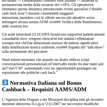
dei dealer — commentario continuo sulle puntate — aumenta la
permanen­\nta media della sessione del ≈18 %. Gli operator­\ni
sfruttan­no questa dinamica introducendo eventi special­\ni (“double
cash back hour”) durante i momentidi maggiore
interazione,\nrendere così le offerte ancora più attrattive senza
infrangere alcuna norma ADM.\n\n### Verifica della Randomness
nelle sessionj live
Gli audit trimestrali GLI/GDPA forniscono rapport­\ni pubblicamente
consultabili dove vengono elencat​​\ni test statistici effettuat​​(ad
esempio test chi²)\ne dimostranti assenze deviations significative
dalla distribuzione teorica uniforme.\n\n### Impatto del “talk‐show”
sulla permanen­te del giocatore
Studi interni mostrano che quando un dealer utilizza script
conversazionali personalizzati,\nl’intervallo medio fra due mani sale
da3′\na≈5′30″ aumentando così sia opportunitá​di guadagno sia
esposizione alle politiche cash back.”
Normativa Italiana sul Bonus
Cashback – Requisiti AAMS/ADM
L’Agenzia delle Dogane e dei Monopoli disciplina tutti gli incentivi
monetari attraverso D.Lgs.n.º231/2007 \ne successive modifiche