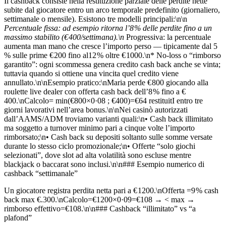
Il cashback consiste nella restituzione parziale delle perdite nette
subite dal giocatore entro un arco temporale predefinito (giornaliero,
settimanale o mensile). Esistono tre modelli principali:\n\n
Percentuale fissa: ad esempio ritorna l’8 % delle perdite fino a un
massimo stabilito (€ 400/settimana).\n
Progressiva: la percentuale
aumenta man mano che cresce l’importo perso — tipicamente dal 5
% sulle prime € 200 fino al12 % oltre € 1000.\n* No‐loss o “rimborso
garantito”: ogni scommessa genera credito cash back anche se vinta;
tuttavia quando si ottiene una vincita quel credito viene
annullato.\n\nEsempio pratico:\nMaria perde € 800 giocando alla
roulette live dealer con offerta cash back dell’8 % fino a €
400.\nCalcolo= min(€800×0·08 ; €400)=€64 restituitI entro tre
giorni lavorativi nell’area bonus.\n\nNei casinò autorizzati
dall’AAMS/ADM troviamo varianti quali:\n• Cash back illimitato
ma soggetto a turnover minimo pari a cinque volte l’importo
rimborsato;\n• Cash back su depositi soltanto sulle somme versate
durante lo stesso ciclo promozionale;\n• Offerte “solo giochi
selezionati”, dove slot ad alta volatilità sono escluse mentre
blackjack o baccarat sono inclusi.\n\n### Esempio numerico di
cashback “settimanale”
Un giocatore registra perdita netta pari a € 1200.\nOfferta =9 % cash
back max €.300.\nCalcolo=€1200×0·09=€108 → < max →
rimborso effettivo=€108.\n\n### Cashback “illimitato” vs “a
plafond”