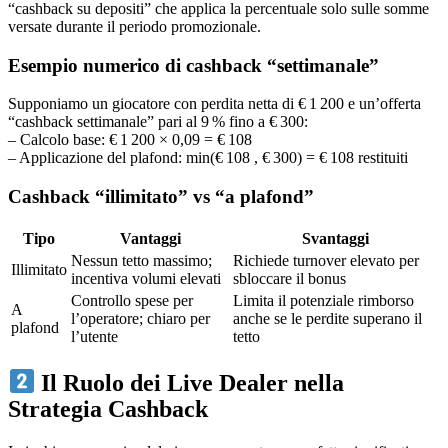
“cashback su depositi” che applica la percentuale solo sulle somme
versate durante il periodo promozionale.
Esempio numerico di cashback “settimanale”
Supponiamo un giocatore con perdita netta di € 1 200 e un’offerta
“cashback settimanale” pari al 9 % fino a € 300:
– Calcolo base: € 1 200 × 0,09 = € 108
– Applicazione del plafond: min(€ 108 , € 300) = € 108 restituiti
Cashback “illimitato” vs “a plafond”
Tipo
Vantaggi
Svantaggi
Nessun tetto massimo;
Richiede turnover elevato per
Illimitato
incentiva volumi elevati
sbloccare il bonus
Controllo spese per
Limita il potenziale rimborso
A
l’operatore; chiaro per
anche se le perdite superano il
plafond
l’utente
tetto
Il Ruolo dei Live Dealer nella
Strategia Cashback