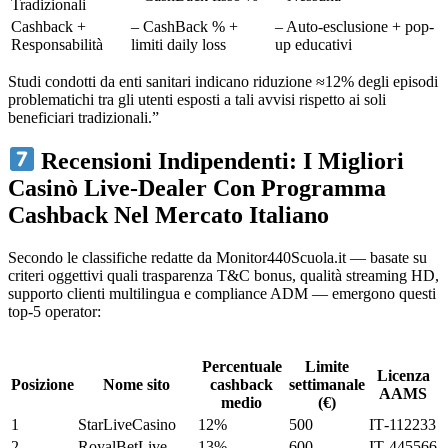
Tradizionali
Cashback +
– CashBack % +
– Auto-esclusione + pop-
Responsabilità
limiti daily loss
up educativi
Studi condotti da enti sanitari indicano riduzione ≈12% degli episodi
problematichi tra gli utenti esposti a tali avvisi rispetto ai soli
beneficiari tradizionali.”
Recensioni Indipendenti: I Migliori
Casinò Live‑Dealer Con Programma
Cashback Nel Mercato Italiano
Secondo le classifiche redatte da Monitor440Scuola.it — basate su
criteri oggettivi quali trasparenza T&C bonus, qualità streaming HD,
supporto clienti multilingua e compliance ADM — emergono questi
top‑5 operator:
Percentuale
Limite
Licenza
Posizione
Nome sito
cashback
settimanale
AAMS
medio
(€)
1
StarLiveCasino
12%
500
IT‑112233
2
RoyalBetLive
13%
600
IT‑445566