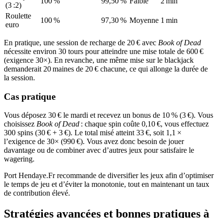
100 %
99,50 %
Faible
2 min
(3 :2)
Roulette
100 %
97,30 %
Moyenne
1 min
euro
En pratique, une session de recharge de 20 € avec
Book of Dead
nécessite environ 30 tours pour atteindre une mise totale de 600 €
(exigence 30×). En revanche, une même mise sur le blackjack
demanderait 20 maines de 20 € chacune, ce qui allonge la durée de
la session.
Cas pratique
Vous déposez 30 € le mardi et recevez un bonus de 10 % (3 €). Vous
choisissez
Book of Dead
: chaque spin coûte 0,10 €, vous effectuez
300 spins (30 € + 3 €). Le total misé atteint 33 €, soit 1,1 ×
l’exigence de 30× (990 €). Vous avez donc besoin de jouer
davantage ou de combiner avec d’autres jeux pour satisfaire le
wagering.
Port Hendaye.Fr recommande de diversifier les jeux afin d’optimiser
le temps de jeu et d’éviter la monotonie, tout en maintenant un taux
de contribution élevé.
Stratégies avancées et bonnes pratiques à