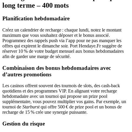
long terme – 400 mots
Planification hebdomadaire
Créez un calendrier de recharge : chaque lundi, notez le montant
maximum que vous souhaitez déposer et le bonus associé.
Programmez des rappels push via l’app pour ne pas manquer les
offres qui expirent le dimanche soir. Port Hendaye.Fr suggère de
réserver 10 % de votre budget mensuel aux bonus hebdomadaires
afin de garder une marge de sécurité.
Combinaison des bonus hebdomadaires avec
d’autres promotions
Les casinos offrent souvent des tournois de slots, des cash‑back
quotidiens et des programmes VIP. En alignant votre recharge
hebdomadaire avec un tournoi qui propose un prize pool
supplémentaire, vous pouvez multiplier vos gains. Par exemple, un
tournoi de
Starburst
qui offre 500 € de prize pool et un bonus de
recharge de 15 % crée une synergie puissante.
Gestion du risque