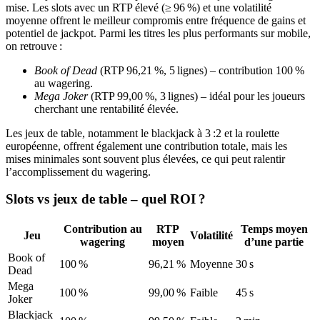
mise. Les slots avec un RTP élevé (≥ 96 %) et une volatilité
moyenne offrent le meilleur compromis entre fréquence de gains et
potentiel de jackpot. Parmi les titres les plus performants sur mobile,
on retrouve :
Book of Dead
(RTP 96,21 %, 5 lignes) – contribution 100 %
au wagering.
Mega Joker
(RTP 99,00 %, 3 lignes) – idéal pour les joueurs
cherchant une rentabilité élevée.
Les jeux de table, notamment le blackjack à 3 :2 et la roulette
européenne, offrent également une contribution totale, mais les
mises minimales sont souvent plus élevées, ce qui peut ralentir
l’accomplissement du wagering.
Slots vs jeux de table – quel ROI ?
Contribution au
RTP
Temps moyen
Jeu
Volatilité
wagering
moyen
d’une partie
Book of
100 %
96,21 %
Moyenne
30 s
Dead
Mega
100 %
99,00 %
Faible
45 s
Joker
Blackjack