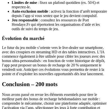
Limites de mise
: fixez un plafond quotidien (ex. 50 €) et
respectez‑le.
Auto‑exclusion mobile
: activez la fonction d’arrêt temporaire
depuis l’app si vous sentez que le jeu devient compulsif.
Jeu responsable
: consultez les ressources de Port
Hendaye.Fr qui répertorient les organisations d’aide et les
outils de suivi du temps de jeu.
Évolution du marché
Le futur du jeu mobile s’oriente vers le live‑dealer sur smartphone,
avec des croupiers en streaming HD et des tables interactives. L’IA
commence également à être utilisée pour cibler les joueurs avec des
bonus ultra‑personnalisés : en fonction de votre historique de dépôt,
l’app peut proposer un bonus de recharge de 20 % uniquement le
vendredi soir. Anticiper ces évolutions vous permettra de rester à la
pointe et d’exploiter les nouvelles opportunités dès leur lancement.
Conclusion – 200 mots
Nous avons passé en revue les éléments essentiels pour tirer le
meilleur parti des bonus de recharge hebdomadaires sur mobile :
comprendre le mécanisme, choisir une plateforme adaptée, optimiser
l’activation via l’app, sélectionner les jeux à forte contribution et