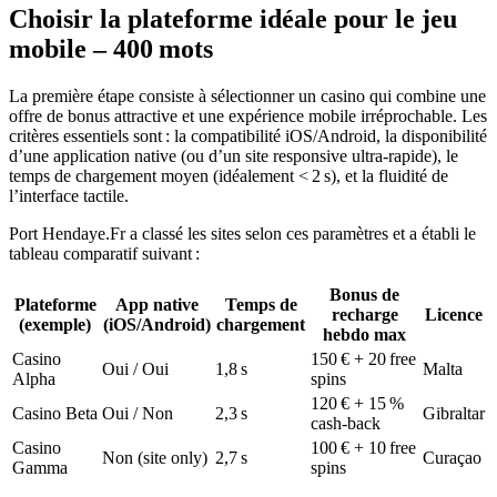
Choisir la plateforme idéale pour le jeu
mobile – 400 mots
La première étape consiste à sélectionner un casino qui combine une
offre de bonus attractive et une expérience mobile irréprochable. Les
critères essentiels sont : la compatibilité iOS/Android, la disponibilité
d’une application native (ou d’un site responsive ultra‑rapide), le
temps de chargement moyen (idéalement < 2 s), et la fluidité de
l’interface tactile.
Port Hendaye.Fr a classé les sites selon ces paramètres et a établi le
tableau comparatif suivant :
Bonus de
Plateforme
App native
Temps de
recharge
Licence
(exemple)
(iOS/Android)
chargement
hebdo max
Casino
150 € + 20 free
Oui / Oui
1,8 s
Malta
Alpha
spins
120 € + 15 %
Casino Beta
Oui / Non
2,3 s
Gibraltar
cash‑back
Casino
100 € + 10 free
Non (site only)
2,7 s
Curaçao
Gamma
spins