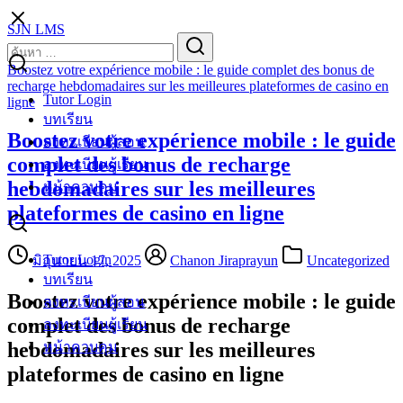
Skip
SJN LMS
to
Search
Search
content
for:
Boostez votre expérience mobile : le guide complet des bonus de
recharge hebdomadaires sur les meilleures plateformes de casino en
Tutor Login
ligne
บทเรียน
Boostez votre expérience mobile : le guide
ลงทะเบียนผู้สอน
complet des bonus de recharge
ลงทะเบียนผู้เรียน
hebdomadaires sur les meilleures
หน้าควบคุม
plateformes de casino en ligne
Tutor Login
มิถุนายน 17, 2025
Chanon Jiraprayun
Uncategorized
บทเรียน
Boostez votre expérience mobile : le guide
ลงทะเบียนผู้สอน
complet des bonus de recharge
ลงทะเบียนผู้เรียน
hebdomadaires sur les meilleures
หน้าควบคุม
plateformes de casino en ligne