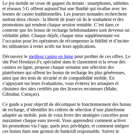
Le jeu mobile ne cesse de gagner du terrain : smartphones, tablettes
et réseaux 5 G offrent aujourd’hui une fluidité qui rivalise avec les
bornes de casino traditionnelles. Les joueurs nomades recherchent
surtout deux choses : la liberté de jouer où ils le souhaitent et des
promotions qui rendent chaque session rentable. C’est dans ce
contexte que les bonus de recharge hebdomadaires sont devenus un
véritable pilier. Chaque dépôt, chaque mise supplémentaire est
l’occasion pour les opérateurs de récompenser la fidélité et d’inciter
les utilisateurs à rester actifs sur leurs applications.
Découvrez le
meilleur casino en ligne
pour profiter de ces offres. Le
site Port Hendaye.Fr, spécialisé dans le classement et la revue des
casinos en ligne, propose chaque semaine une sélection des
plateformes qui offrent les bonus de recharge les plus généreuses,
ainsi que des tests de sécurité et de compatibilité mobile. En
s’appuyant sur leurs évaluations, vous éviterez les arnaques et
choisirez des sites certifiés par des licences reconnues (Malte,
Gibraltar, Curaçao).
Ce guide a pour objectif de décortiquer le fonctionnement des bonus
de recharge, d’identifier les critères de sélection d’une plateforme
adaptée au mobile, puis de vous livrer des stratégies concrètes pour
maximiser chaque euro investi. Vous apprendrez comment activer
les promotions via l’app, quels jeux privilégier, et comment intégrer
ces bonus dans une gestion de bankroll responsable. Suivez le