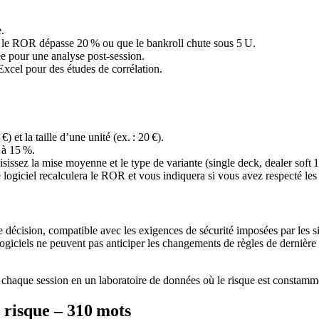
.
e le ROR dépasse 20 % ou que le bankroll chute sous 5 U.
ée pour une analyse post‑session.
Excel pour des études de corrélation.
) et la taille d’une unité (ex. : 20 €).
e à 15 %.
ssez la mise moyenne et le type de variante (single deck, dealer soft 17
 le logiciel recalculera le ROR et vous indiquera si vous avez respecté les 
e décision, compatible avec les exigences de sécurité imposées par les si
logiciels ne peuvent pas anticiper les changements de règles de dernière 
chaque session en un laboratoire de données où le risque est constamme
 risque – 310 mots