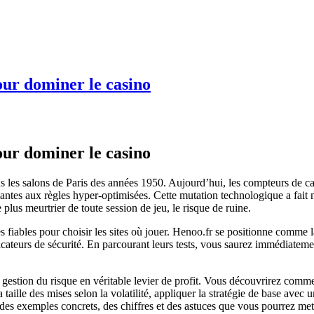
our dominer le casino
our dominer le casino
ns les salons de Paris des années 1950. Aujourd’hui, les compteurs de ca
riantes aux règles hyper‑optimisées. Cette mutation technologique a fait 
 plus meurtrier de toute session de jeu, le risque de ruine.
s fiables pour choisir les sites où jouer. Henoo.fr se positionne comme 
ndicateurs de sécurité. En parcourant leurs tests, vous saurez immédiatem
la gestion du risque en véritable levier de profit. Vous découvrirez comm
a taille des mises selon la volatilité, appliquer la stratégie de base avec
 des exemples concrets, des chiffres et des astuces que vous pourrez met