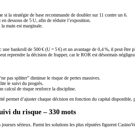
me si la stratégie de base recommande de doubler sur 11 contre un 6.
t en dessous de 5 U, afin de réduire l’exposition.
la main est marginale.
 une bankroll de 500 € (U = 5 €) et un avantage de 0,4 %, il peut être plu
peut reprendre la décision de frapper, car le ROR est désormais négligea
ne pas splitter” diminue le risque de pertes massives.
ilite le suivi du progrès.
un calcul de risque renforce la discipline.
rité permet d’ajuster chaque décision en fonction du capital disponible, p
suivi du risque – 330 mots
es joueurs sérieux. Parmi les solutions les plus réputées figurent Casi