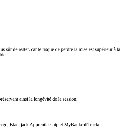
s sûr de rester, car le risque de perdre la mise est supérieur à la
ble.
réservant ainsi la longévité de la session.
noVerge, Blackjack Apprenticeship et MyBankrollTracker.