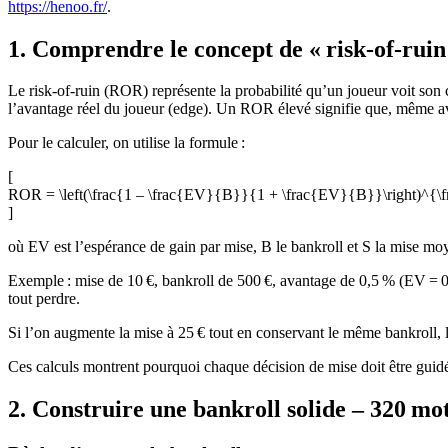
https://henoo.fr/
.
1. Comprendre le concept de « risk‑of‑ruin
Le risk‑of‑ruin (ROR) représente la probabilité qu’un joueur voit son c
l’avantage réel du joueur (edge). Un ROR élevé signifie que, même av
Pour le calculer, on utilise la formule :
[
ROR = \left(\frac{1 – \frac{EV}{B}}{1 + \frac{EV}{B}}\right)^{
]
où EV est l’espérance de gain par mise, B le bankroll et S la mise mo
Exemple : mise de 10 €, bankroll de 500 €, avantage de 0,5 % (EV = 0
tout perdre.
Si l’on augmente la mise à 25 € tout en conservant le même bankroll,
Ces calculs montrent pourquoi chaque décision de mise doit être guidée
2. Construire une bankroll solide – 320 mo